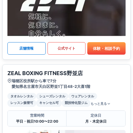
体験・相談予約
店舗情報
公式サイト
ZEAL BOXING FITNESS野並店
瑞穂区役所駅から車で7分
愛知県名古屋市天白区野並1丁目48-2大喜1階
タオルレンタル
シューズレンタル
ウェアレンタル
レッスン振替可
キャンセル可
競技特化型ジム
もっと見る
営業時間
定休日
平日・祝日10:00〜22:00
月・木定休日