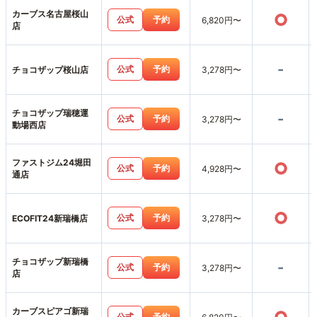
カーブス名古屋桜山
○
公式
予約
6,820円〜
店
-
公式
予約
チョコザップ桜山店
3,278円〜
チョコザップ瑞穂運
-
公式
予約
3,278円〜
動場西店
ファストジム24堀田
○
公式
予約
4,928円〜
通店
○
公式
予約
ECOFIT24新瑞橋店
3,278円〜
チョコザップ新瑞橋
-
公式
予約
3,278円〜
店
カーブスピアゴ新瑞
公式
予約