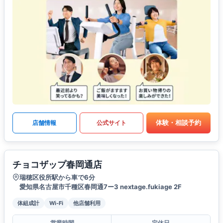
体験・相談予約
店舗情報
公式サイト
チョコザップ春岡通店
瑞穂区役所駅から車で6分
愛知県名古屋市千種区春岡通7ー3 nextage.fukiage 2F
体組成計
Wi-Fi
他店舗利用
営業時間
定休日