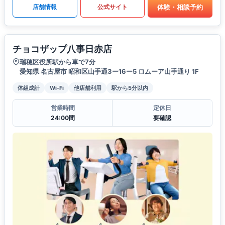
体験・相談予約
店舗情報
公式サイト
チョコザップ八事日赤店
瑞穂区役所駅から車で7分
愛知県 名古屋市 昭和区山手通3ー16ー5 ロムーア山手通り 1F
体組成計
Wi-Fi
他店舗利用
駅から5分以内
営業時間
定休日
24:00間
要確認