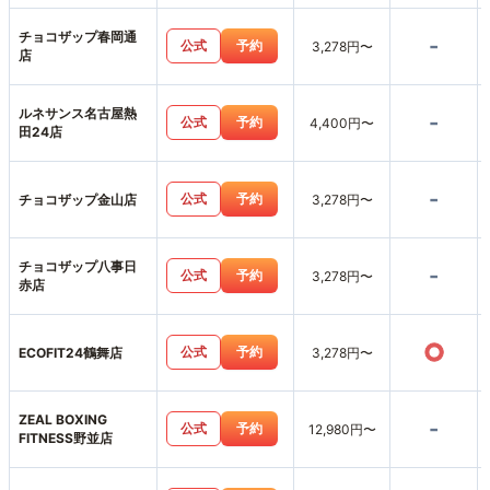
チョコザップ春岡通
-
公式
予約
3,278円〜
店
ルネサンス名古屋熱
-
公式
予約
4,400円〜
田24店
-
公式
予約
チョコザップ金山店
3,278円〜
チョコザップ八事日
-
公式
予約
3,278円〜
赤店
○
公式
予約
ECOFIT24鶴舞店
3,278円〜
ZEAL BOXING
-
公式
予約
12,980円〜
FITNESS野並店