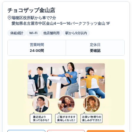
チョコザップ金山店
瑞穂区役所駅から車で7分
愛知県名古屋市中区金山4ー5ー16パークフラッツ金山 1F
体組成計
Wi-Fi
他店舗利用
駅から5分以内
営業時間
定休日
24:00間
要確認