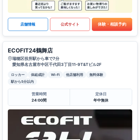
体験・相談予約
店舗情報
公式サイト
ECOFIT24鶴舞店
瑞穂区役所駅から車で7分
愛知県名古屋市中区千代田3丁目11-9T&Tビル2F
ロッカー
体組成計
Wi-Fi
他店舗利用
無料体験
駅から5分以内
営業時間
定休日
24:00間
年中無休