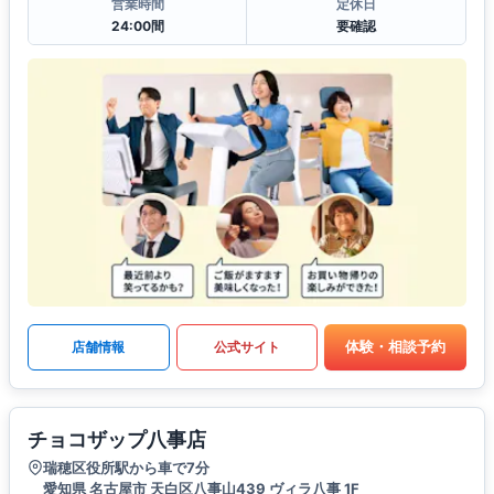
営業時間
定休日
24:00間
要確認
体験・相談予約
店舗情報
公式サイト
チョコザップ八事店
瑞穂区役所駅から車で7分
愛知県 名古屋市 天白区八事山439 ヴィラ八事 1F