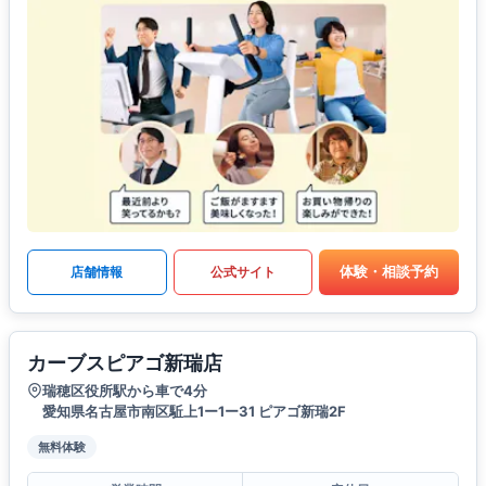
体験・相談予約
店舗情報
公式サイト
カーブスピアゴ新瑞店
瑞穂区役所駅から車で4分
愛知県名古屋市南区駈上1ー1ー31 ピアゴ新瑞2F
無料体験