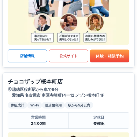
体験・相談予約
店舗情報
公式サイト
チョコザップ桜本町店
瑞穂区役所駅から車で6分
愛知県 名古屋市 南区寺崎町14ー12 メゾン桜本町 1F
体組成計
Wi-Fi
他店舗利用
駅から5分以内
営業時間
定休日
24:00間
要確認