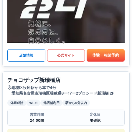
体験・相談予約
店舗情報
公式サイト
チョコザップ新瑞橋店
瑞穂区役所駅から車で4分
愛知県名古屋市瑞穂区瑞穂通8ー17ー2プロシード新瑞橋 2F
体組成計
Wi-Fi
他店舗利用
駅から5分以内
営業時間
定休日
24:00間
要確認