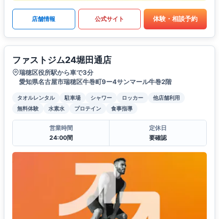
体験・相談予約
店舗情報
公式サイト
ファストジム24堀田通店
瑞穂区役所駅から車で3分
愛知県名古屋市瑞穂区牛巻町9ー4サンマール牛巻2階
タオルレンタル
駐車場
シャワー
ロッカー
他店舗利用
無料体験
水素水
プロテイン
食事指導
営業時間
定休日
24:00間
要確認