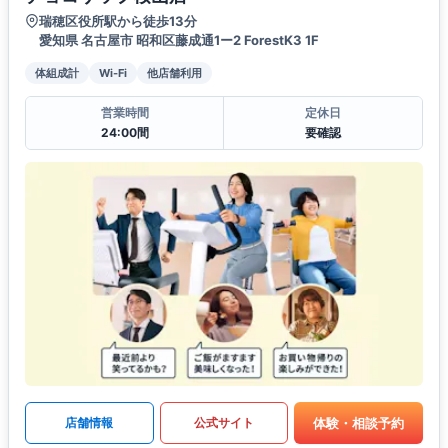
瑞穂区役所駅から徒歩13分
愛知県 名古屋市 昭和区藤成通1ー2 ForestK3 1F
体組成計
Wi-Fi
他店舗利用
営業時間
定休日
24:00間
要確認
体験・相談予約
店舗情報
公式サイト