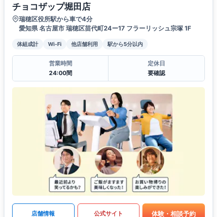
チョコザップ堀田店
瑞穂区役所駅から車で4分
愛知県 名古屋市 瑞穂区苗代町24ー17 フラーリッシュ宗塚 1F
体組成計
Wi-Fi
他店舗利用
駅から5分以内
営業時間
定休日
24:00間
要確認
体験・相談予約
店舗情報
公式サイト