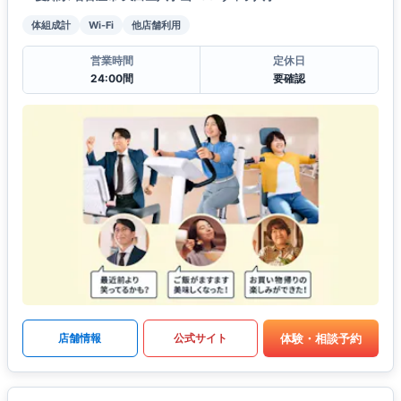
体組成計
Wi-Fi
他店舗利用
営業時間
定休日
24:00間
要確認
体験・相談予約
店舗情報
公式サイト