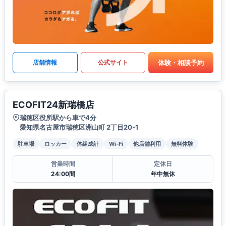
体験・相談予約
店舗情報
公式サイト
ECOFIT24新瑞橋店
瑞穂区役所駅から車で4分
愛知県名古屋市瑞穂区洲山町 2丁目20-1
駐車場
ロッカー
体組成計
Wi-Fi
他店舗利用
無料体験
営業時間
定休日
24:00間
年中無休