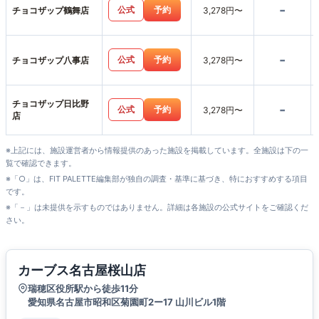
-
公式
予約
チョコザップ鶴舞店
3,278円〜
-
公式
予約
チョコザップ八事店
3,278円〜
チョコザップ日比野
-
公式
予約
3,278円〜
店
※上記には、施設運営者から情報提供のあった施設を掲載しています。全施設は下の一
覧で確認できます。
※「○」は、FIT PALETTE編集部が独自の調査・基準に基づき、特におすすめする項目
です。
※「－」は未提供を示すものではありません。詳細は各施設の公式サイトをご確認くだ
さい。
カーブス名古屋桜山店
瑞穂区役所駅から徒歩11分
愛知県名古屋市昭和区菊園町2ー17 山川ビル1階