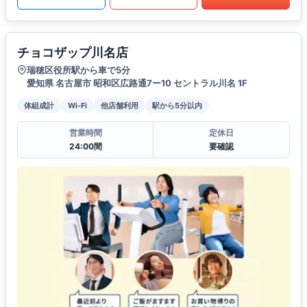
チョコザップ川名店
瑞穂区役所駅から車で5分
愛知県 名古屋市 昭和区広路通7ー10 セントラル川名 1F
体組成計
Wi-Fi
他店舗利用
駅から5分以内
営業時間
定休日
24:00間
要確認