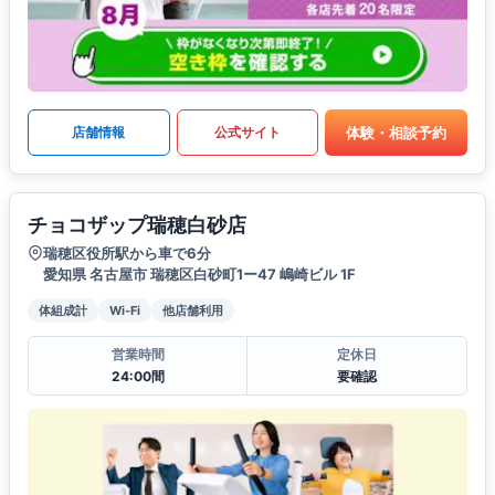
体験・相談予約
店舗情報
公式サイト
チョコザップ瑞穂白砂店
瑞穂区役所駅から車で6分
愛知県 名古屋市 瑞穂区白砂町1ー47 嶋崎ビル 1F
体組成計
Wi-Fi
他店舗利用
営業時間
定休日
24:00間
要確認