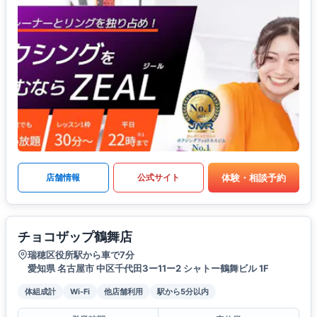
体験・相談予約
店舗情報
公式サイト
チョコザップ鶴舞店
瑞穂区役所駅から車で7分
愛知県 名古屋市 中区千代田3ー11ー2 シャトー鶴舞ビル 1F
体組成計
Wi-Fi
他店舗利用
駅から5分以内