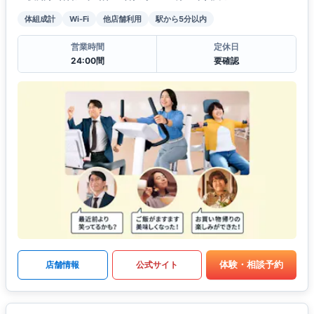
体組成計
Wi-Fi
他店舗利用
駅から5分以内
営業時間
定休日
24:00間
要確認
体験・相談予約
店舗情報
公式サイト