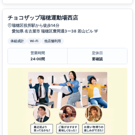
チョコザップ瑞穂運動場西店
瑞穂区役所駅から徒歩14分
愛知県 名古屋市 瑞穂区豊岡通3ー38 若山ビル 1F
体組成計
Wi-Fi
他店舗利用
営業時間
定休日
24:00間
要確認