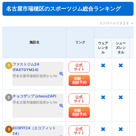
名古屋市瑞穂区のスポーツジム総合ランキング
スクロールできます →
施設名
リンク
ウェア
シュー
レンタ
ズレン
ル
タル
×
×
ファストジム24
公式
1
サイト
(FASTGYM24)
名古屋市瑞穂区役所から1m
体験・
相談予約
×
×
チョコザップ (chocoZAP)
公式
2
サイト
名古屋市瑞穂区役所から1m
体験・
相談予約
×
×
ECOFIT24（エコフィット
公式
3
サイト
24）