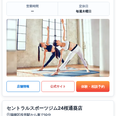
営業時間
定休日
ー
毎週木曜日
体験・相談予約
店舗情報
公式サイト
セントラルスポーツジム24桜通葵店
瑞穂区役所駅から車で10分