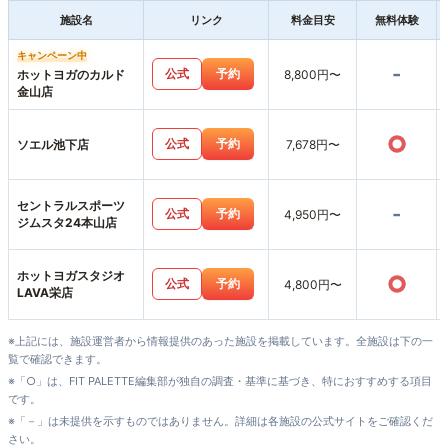
施設名
リンク
料金目安
無料体験
キャンペーン中
-
公式
予約
ホットヨガのカルド
8,800円〜
金山店
○
公式
予約
ソエル池下店
7,678円〜
セントラルスポーツ
-
公式
予約
4,950円〜
ジムスタ24本山店
ホットヨガスタジオ
○
公式
予約
4,800円〜
LAVA栄店
※上記には、施設運営者から情報提供のあった施設を掲載しています。全施設は下の一
覧で確認できます。
※「○」は、FIT PALETTE編集部が独自の調査・基準に基づき、特におすすめする項目
です。
※「－」は未提供を示すものではありません。詳細は各施設の公式サイトをご確認くだ
さい。