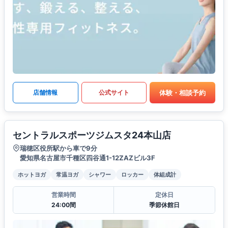
体験・相談予約
店舗情報
公式サイト
セントラルスポーツジムスタ24本山店
瑞穂区役所駅から車で9分
愛知県名古屋市千種区四谷通1-12ZAZビル3F
ホットヨガ
常温ヨガ
シャワー
ロッカー
体組成計
営業時間
定休日
24:00間
季節休館日