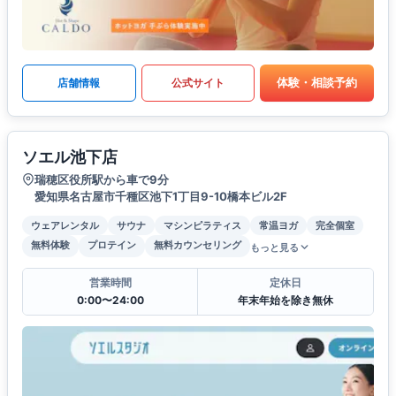
体験・相談予約
店舗情報
公式サイト
ソエル池下店
瑞穂区役所駅から車で9分
愛知県名古屋市千種区池下1丁目9-10橋本ビル2F
ウェアレンタル
サウナ
マシンピラティス
常温ヨガ
完全個室
無料体験
プロテイン
無料カウンセリング
もっと見る
営業時間
定休日
0:00〜24:00
年末年始を除き無休