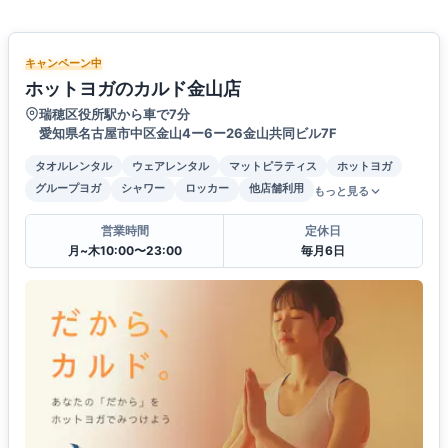
キャンペーン中
ホットヨガのカルド金山店
瑞穂区役所駅から車で7分
愛知県名古屋市中区金山4ー6ー26金山共同ビル7F
タオルレンタル
ウェアレンタル
マットピラティス
ホットヨガ
グループヨガ
シャワー
ロッカー
他店舗利用
もっと見る
営業時間
定休日
月~木10:00〜23:00
毎月6日