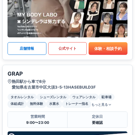
体験・相談予約
店舗情報
公式サイト
GRAP
熱田駅から車で8分
愛知県名古屋市中区大須3-5-13HASEBUILD3F
タオルレンタル
シューズレンタル
ウェアレンタル
駐車場
体組成計
無料体験
水素水
トレーナー指名
もっと見る
営業時間
定休日
9:00〜23:00
要確認