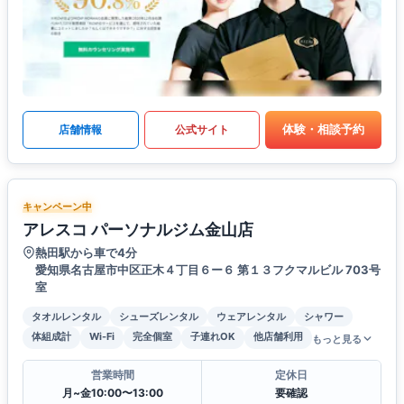
体験・相談予約
店舗情報
公式サイト
キャンペーン中
アレスコ パーソナルジム金山店
熱田駅から車で4分
愛知県名古屋市中区正木４丁目６ー６ 第１３フクマルビル 703号
室
タオルレンタル
シューズレンタル
ウェアレンタル
シャワー
体組成計
Wi-Fi
完全個室
子連れOK
他店舗利用
もっと見る
営業時間
定休日
月~金10:00〜13:00
要確認