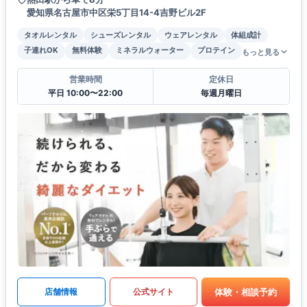
愛知県名古屋市中区栄5丁目14-4吉野ビル2F
タオルレンタル
シューズレンタル
ウェアレンタル
体組成計
子連れOK
無料体験
ミネラルウォーター
プロテイン
もっと見る
営業時間
定休日
平日 10:00〜22:00
毎週月曜日
体験・相談予約
店舗情報
公式サイト