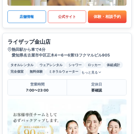
体験・相談予約
店舗情報
公式サイト
ライザップ金山店
熱田駅から車で4分
愛知県名古屋市中区正木4ー6ー6第13フクマルビル905
タオルレンタル
ウェアレンタル
シャワー
ロッカー
体組成計
完全個室
無料体験
ミネラルウォーター
もっと見る
営業時間
定休日
7:00〜23:00
要確認