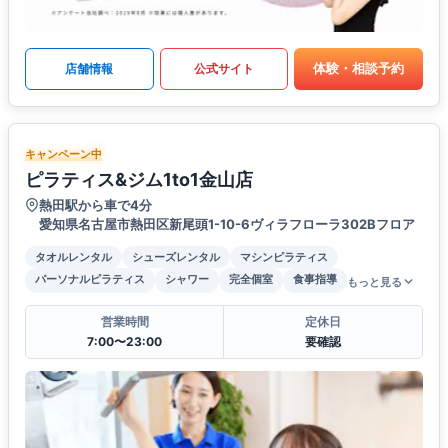
体験・相談予約
店舗情報
公式サイト
キャンペーン中
ピラティス&ジム1to1金山店
熱田駅から車で4分
愛知県名古屋市熱田区新尾頭1-10-6ヴィラフローラ302Bフロア
タオルレンタル
シューズレンタル
マシンピラティス
パーソナルピラティス
シャワー
完全個室
食事指導
もっと見る
営業時間
定休日
7:00〜23:00
要確認