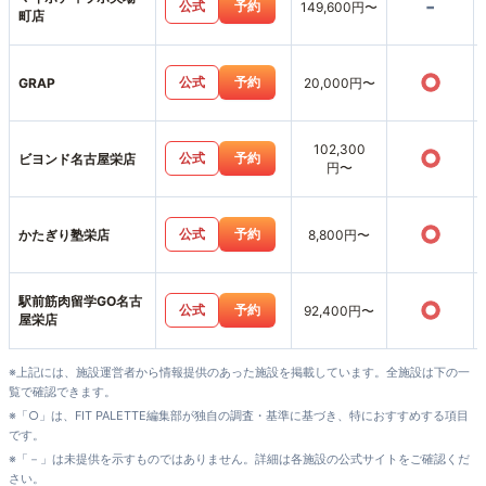
-
公式
予約
149,600円〜
町店
○
公式
予約
GRAP
20,000円〜
102,300
○
公式
予約
ビヨンド名古屋栄店
円〜
○
公式
予約
かたぎり塾栄店
8,800円〜
駅前筋肉留学GO名古
○
公式
予約
92,400円〜
屋栄店
※上記には、施設運営者から情報提供のあった施設を掲載しています。全施設は下の一
覧で確認できます。
※「○」は、FIT PALETTE編集部が独自の調査・基準に基づき、特におすすめする項目
です。
※「－」は未提供を示すものではありません。詳細は各施設の公式サイトをご確認くだ
さい。