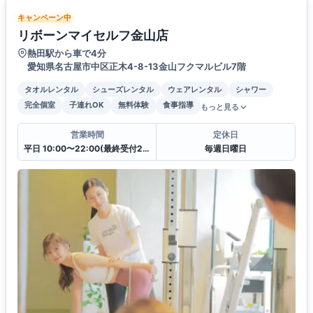
キャンペーン中
リボーンマイセルフ金山店
熱田駅から車で4分
愛知県名古屋市中区正木4-8-13金山フクマルビル7階
タオルレンタル
シューズレンタル
ウェアレンタル
シャワー
完全個室
子連れOK
無料体験
食事指導
もっと見る
営業時間
定休日
平日 10:00〜22:00(最終受付21:00)
毎週日曜日