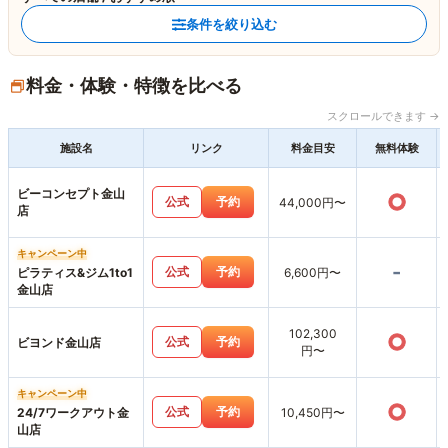
条件を絞り込む
料金・体験・特徴を比べる
スクロールできます →
施設名
リンク
料金目安
無料体験
ビーコンセプト金山
○
公式
予約
44,000円〜
店
キャンペーン中
-
公式
予約
ピラティス&ジム1to1
6,600円〜
金山店
102,300
○
公式
予約
ビヨンド金山店
円〜
キャンペーン中
○
公式
予約
24/7ワークアウト金
10,450円〜
山店