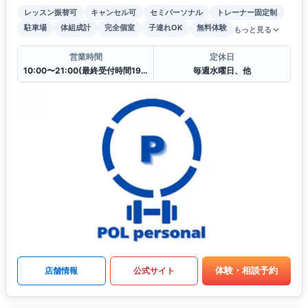
レッスン振替可
キャンセル可
セミパーソナル
トレーナー固定制
駐車場
体組成計
完全個室
子連れOK
無料体験
もっと見る
営業時間
定休日
10:00〜21:00(最終受付時間19:30)
毎週水曜日、他
体験・相談予約
店舗情報
公式サイト