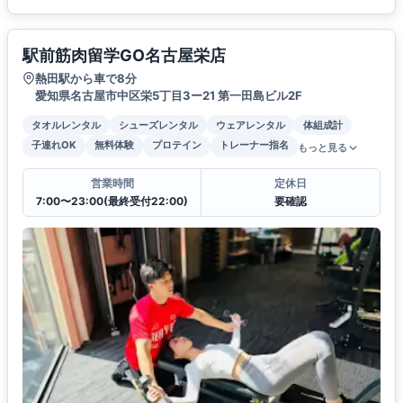
駅前筋肉留学GO名古屋栄店
熱田駅から車で8分
愛知県名古屋市中区栄5丁目3ー21 第一田島ビル2F
タオルレンタル
シューズレンタル
ウェアレンタル
体組成計
子連れOK
無料体験
プロテイン
トレーナー指名
もっと見る
営業時間
定休日
7:00〜23:00(最終受付22:00)
要確認