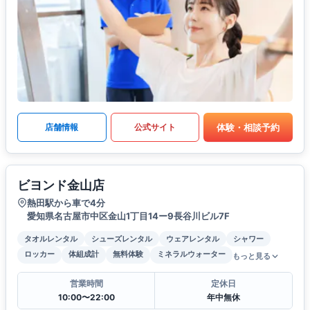
体験・相談予約
店舗情報
公式サイト
ビヨンド金山店
熱田駅から車で4分
愛知県名古屋市中区金山1丁目14ー9長谷川ビル7F
タオルレンタル
シューズレンタル
ウェアレンタル
シャワー
ロッカー
体組成計
無料体験
ミネラルウォーター
もっと見る
営業時間
定休日
10:00〜22:00
年中無休