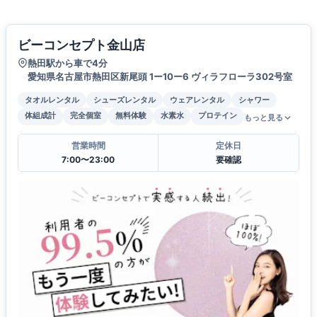
ビーコンセプト金山店
熱田駅から車で4分
愛知県名古屋市熱田区新尾頭 1ー10ー6 ヴィラフローラ302号室
タオルレンタル
シューズレンタル
ウェアレンタル
シャワー
体組成計
完全個室
無料体験
水素水
プロテイン
もっと見る
営業時間
定休日
7:00〜23:00
要確認