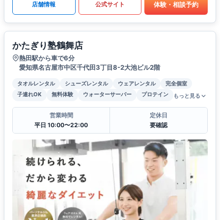
体験・相談予約
店舗情報
公式サイト
かたぎり塾鶴舞店
熱田駅から車で6分
愛知県名古屋市中区千代田3丁目8-2大池ビル2階
タオルレンタル
シューズレンタル
ウェアレンタル
完全個室
子連れOK
無料体験
ウォーターサーバー
プロテイン
もっと見る
営業時間
定休日
平日 10:00〜22:00
要確認