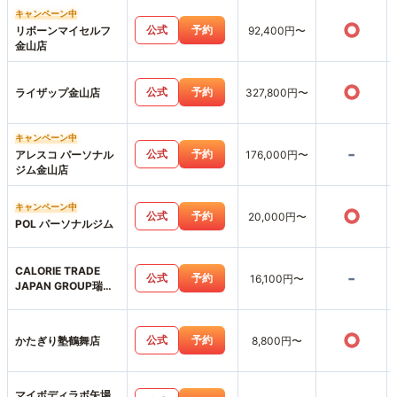
キャンペーン中
○
公式
予約
リボーンマイセルフ
92,400円〜
金山店
○
公式
予約
ライザップ金山店
327,800円〜
キャンペーン中
-
公式
予約
アレスコ パーソナル
176,000円〜
ジム金山店
キャンペーン中
○
公式
予約
20,000円〜
POL パーソナルジム
CALORIE TRADE
-
公式
予約
16,100円〜
JAPAN GROUP瑞穂
区店
○
公式
予約
かたぎり塾鶴舞店
8,800円〜
マイボディラボ矢場