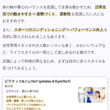
体の軸や重心のバランスを意識して全身を動かすため、
日常生
活での動きやすさ
や
姿勢づくり
、
柔軟性
を意識したい人にも
おすすめです。
また、
スポーツのコンディショニング
や
パフォーマンス向上
を
目的に取り入れられることもあります。
女性専用スタジオや少人数レッスンも多く、かわいいウェアな
ど、ライフスタイルの一部として楽しめるのも魅力です。
店舗によって特徴が異なるため、まずは自分に合うスタイルを
見つけてみましょう。
ピラティス&ジム1to1 (pilates＆Gym1to1)
金山店
ピラティス
駅から車で4分
女性専用ジムに通いたい人
姿勢・腰痛・肩こりが気になる人
パーソナルピラティスを始めたい人
マシンピラティスを始めたい人