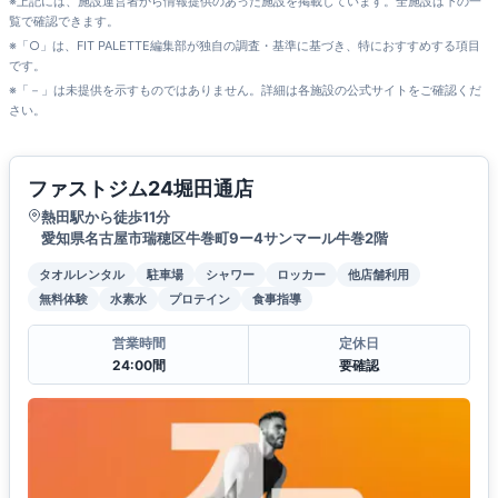
※上記には、施設運営者から情報提供のあった施設を掲載しています。全施設は下の一
覧で確認できます。
※「○」は、FIT PALETTE編集部が独自の調査・基準に基づき、特におすすめする項目
です。
※「－」は未提供を示すものではありません。詳細は各施設の公式サイトをご確認くだ
さい。
ファストジム24堀田通店
熱田駅から徒歩11分
愛知県名古屋市瑞穂区牛巻町9ー4サンマール牛巻2階
タオルレンタル
駐車場
シャワー
ロッカー
他店舗利用
無料体験
水素水
プロテイン
食事指導
営業時間
定休日
24:00間
要確認