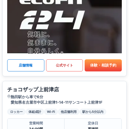
体験・相談予約
店舗情報
公式サイト
チョコザップ上前津店
熱田駅から車で6分
愛知県名古屋市中区上前津1-14-11サンコート上前津1F
ロッカー
体組成計
Wi-Fi
他店舗利用
駅から5分以内
営業時間
定休日
24:00間
要確認