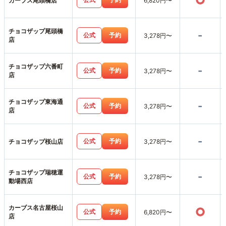
○
カーブス尾頭橋店
6,820円〜
チョコザップ尾頭橋
-
公式
予約
3,278円〜
店
チョコザップ六番町
-
公式
予約
3,278円〜
店
チョコザップ東海通
-
公式
予約
3,278円〜
店
-
公式
予約
チョコザップ桜山店
3,278円〜
チョコザップ瑞穂運
-
公式
予約
3,278円〜
動場西店
カーブス名古屋桜山
○
公式
予約
6,820円〜
店