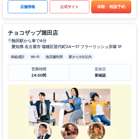
体験・相談予約
店舗情報
公式サイト
チョコザップ堀田店
熱田駅から車で4分
愛知県 名古屋市 瑞穂区苗代町24ー17 フラーリッシュ宗塚 1F
体組成計
Wi-Fi
他店舗利用
駅から5分以内
営業時間
定休日
24:00間
要確認