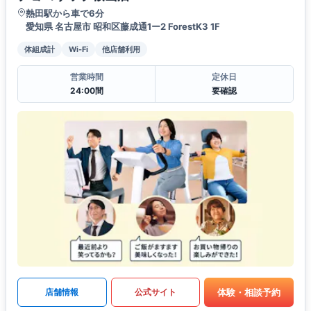
熱田駅から車で6分
愛知県 名古屋市 昭和区藤成通1ー2 ForestK3 1F
体組成計
Wi-Fi
他店舗利用
営業時間
定休日
24:00間
要確認
体験・相談予約
店舗情報
公式サイト