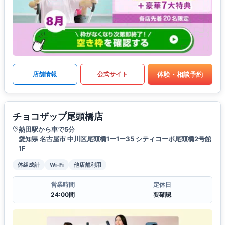
体験・相談予約
店舗情報
公式サイト
チョコザップ尾頭橋店
熱田駅から車で5分
愛知県 名古屋市 中川区尾頭橋1ー1ー35 シティコーポ尾頭橋2号館
1F
体組成計
Wi-Fi
他店舗利用
営業時間
定休日
24:00間
要確認