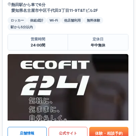
熱田駅から車で6分
愛知県名古屋市中区千代田3丁目11-9T&Tビル2F
ロッカー
体組成計
Wi-Fi
他店舗利用
無料体験
駅から5分以内
営業時間
定休日
24:00間
年中無休
体験・相談予約
店舗情報
公式サイト