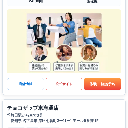
24:00間
要確認
体験・相談予約
店舗情報
公式サイト
チョコザップ東海通店
熱田駅から車で6分
愛知県 名古屋市 港区七番町2ー11ー1 モール9番街 1F