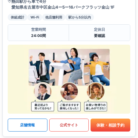
熱田駅から車で4分
愛知県名古屋市中区金山4ー5ー16パークフラッツ金山 1F
体組成計
Wi-Fi
他店舗利用
駅から5分以内
営業時間
定休日
24:00間
要確認
体験・相談予約
店舗情報
公式サイト