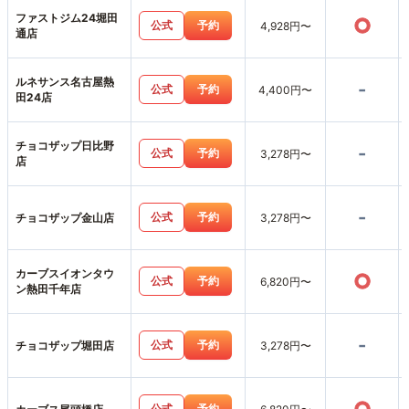
ファストジム24堀田
○
公式
予約
4,928円〜
通店
ルネサンス名古屋熱
-
公式
予約
4,400円〜
田24店
チョコザップ日比野
-
公式
予約
3,278円〜
店
-
公式
予約
チョコザップ金山店
3,278円〜
カーブスイオンタウ
○
公式
予約
6,820円〜
ン熱田千年店
-
公式
予約
チョコザップ堀田店
3,278円〜
公式
予約