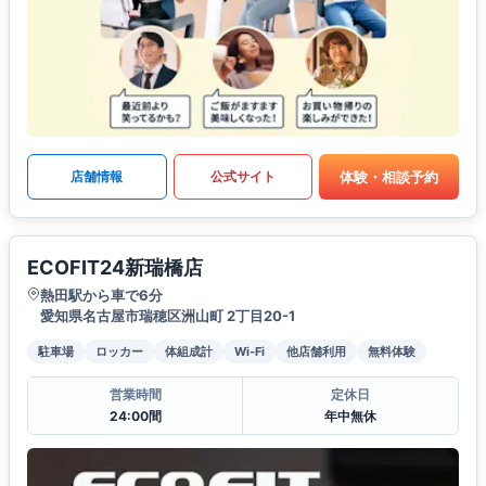
体験・相談予約
店舗情報
公式サイト
ECOFIT24新瑞橋店
熱田駅から車で6分
愛知県名古屋市瑞穂区洲山町 2丁目20-1
駐車場
ロッカー
体組成計
Wi-Fi
他店舗利用
無料体験
営業時間
定休日
24:00間
年中無休