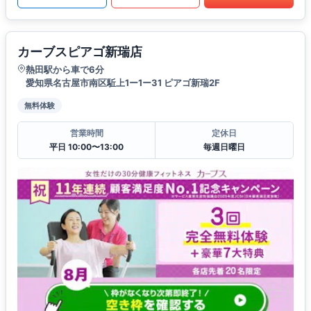
カーブスピアゴ新瑞店
熱田駅から車で6分
愛知県名古屋市南区駈上1ー1ー31 ピアゴ新瑞2F
無料体験
営業時間
定休日
平日 10:00〜13:00
毎週日曜日