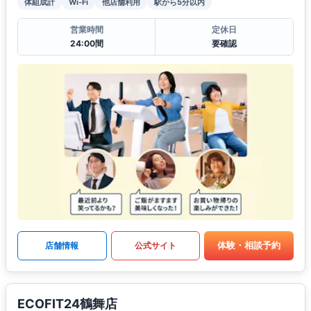
体組成計
Wi-Fi
他店舗利用
駅から5分以内
営業時間
定休日
24:00間
要確認
体験・相談予約
店舗情報
公式サイト
ECOFIT24鶴舞店