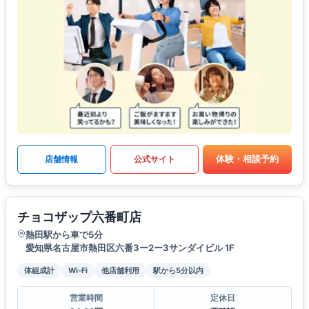
体験・相談予約
店舗情報
公式サイト
チョコザップ六番町店
熱田駅から車で5分
愛知県名古屋市熱田区六番3ー2ー3サンダイビル 1F
体組成計
Wi-Fi
他店舗利用
駅から5分以内
営業時間
定休日