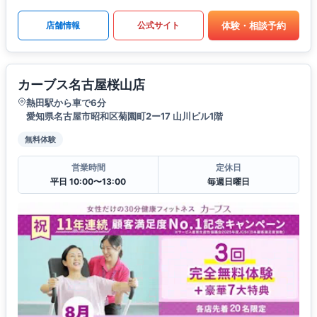
体験・相談予約
店舗情報
公式サイト
カーブス名古屋桜山店
熱田駅から車で6分
愛知県名古屋市昭和区菊園町2ー17 山川ビル1階
無料体験
営業時間
定休日
平日 10:00〜13:00
毎週日曜日