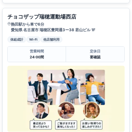
チョコザップ瑞穂運動場西店
熱田駅から車で6分
愛知県 名古屋市 瑞穂区豊岡通3ー38 若山ビル 1F
体組成計
Wi-Fi
他店舗利用
営業時間
定休日
24:00間
要確認