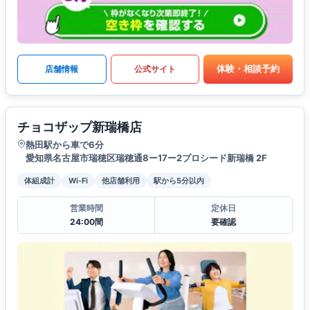
体験・相談予約
店舗情報
公式サイト
チョコザップ新瑞橋店
熱田駅から車で6分
愛知県名古屋市瑞穂区瑞穂通8ー17ー2プロシード新瑞橋 2F
体組成計
Wi-Fi
他店舗利用
駅から5分以内
営業時間
定休日
24:00間
要確認