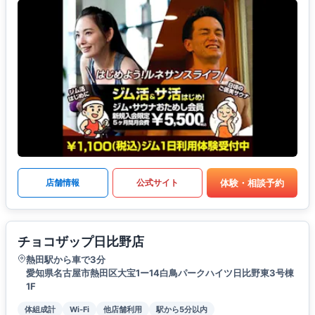
体験・相談予約
店舗情報
公式サイト
チョコザップ日比野店
熱田駅から車で3分
愛知県名古屋市熱田区大宝1ー14白鳥パークハイツ日比野東3号棟
1F
体組成計
Wi-Fi
他店舗利用
駅から5分以内