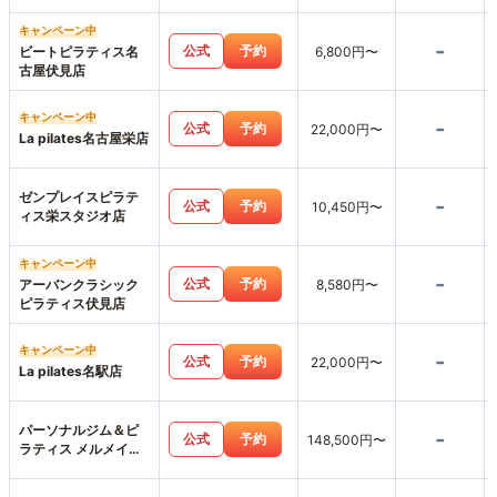
キャンペーン中
-
公式
予約
ビートピラティス名
6,800円〜
古屋伏見店
キャンペーン中
-
公式
予約
22,000円〜
La pilates名古屋栄店
ゼンプレイスピラテ
-
公式
予約
10,450円〜
ィス栄スタジオ店
キャンペーン中
-
公式
予約
アーバンクラシック
8,580円〜
ピラティス伏見店
キャンペーン中
-
公式
予約
22,000円〜
La pilates名駅店
パーソナルジム＆ピ
-
公式
予約
148,500円〜
ラティス メルメイク
伏見店