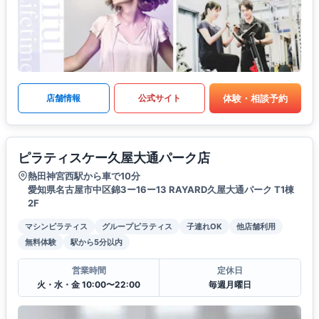
体験・相談予約
店舗情報
公式サイト
ピラティスケー久屋大通パーク店
熱田神宮西駅から車で10分
愛知県名古屋市中区錦3ー16ー13 RAYARD久屋大通パーク T1棟
2F
マシンピラティス
グループピラティス
子連れOK
他店舗利用
無料体験
駅から5分以内
営業時間
定休日
火・水・金 10:00〜22:00
毎週月曜日