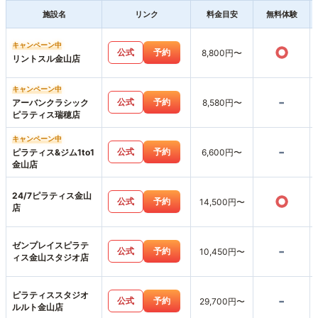
施設名
リンク
料金目安
無料体験
キャンペーン中
○
公式
予約
8,800円〜
リントスル金山店
キャンペーン中
-
公式
予約
アーバンクラシック
8,580円〜
ピラティス瑞穂店
キャンペーン中
-
公式
予約
ピラティス&ジム1to1
6,600円〜
金山店
24/7ピラティス金山
○
公式
予約
14,500円〜
店
ゼンプレイスピラテ
-
公式
予約
10,450円〜
ィス金山スタジオ店
ピラティススタジオ
-
公式
予約
29,700円〜
ルルト金山店