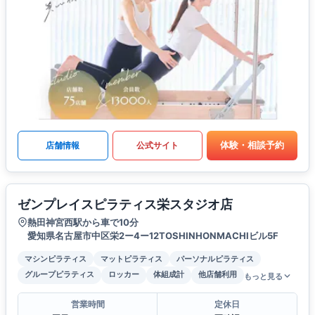
体験・相談予約
店舗情報
公式サイト
ゼンプレイスピラティス栄スタジオ店
熱田神宮西駅から車で10分
愛知県名古屋市中区栄2ー4ー12TOSHINHONMACHIビル5F
マシンピラティス
マットピラティス
パーソナルピラティス
グループピラティス
ロッカー
体組成計
他店舗利用
もっと見る
営業時間
定休日