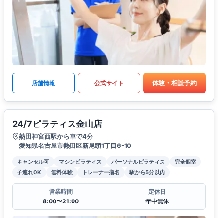
体験・相談予約
店舗情報
公式サイト
24/7ピラティス金山店
熱田神宮西駅から車で4分
愛知県名古屋市熱田区新尾頭1丁目6-10
キャンセル可
マシンピラティス
パーソナルピラティス
完全個室
子連れOK
無料体験
トレーナー指名
駅から5分以内
営業時間
定休日
8:00〜21:00
年中無休