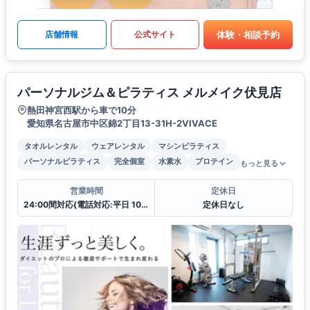
体験・相談予約
店舗情報
公式サイト
パーソナルジム＆ピラティス メルメイク伏見店
熱田神宮西駅から車で10分
愛知県名古屋市中区錦2丁目13-31H-2VIVACE
タオルレンタル
ウェアレンタル
マシンピラティス
パーソナルピラティス
完全個室
水素水
プロテイン
もっと見る
営業時間
定休日
24:00間対応(電話対応:平日 10:00〜19:00
定休日なし