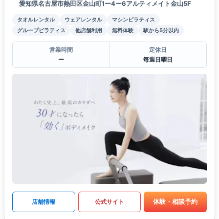
愛知県名古屋市熱田区金山町1ー4ー6アルティメイト金山5F
タオルレンタル
ウェアレンタル
マシンピラティス
グループピラティス
他店舗利用
無料体験
駅から5分以内
営業時間
定休日
ー
毎週日曜日
体験・相談予約
店舗情報
公式サイト