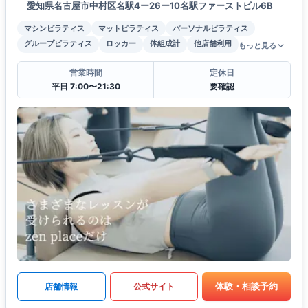
愛知県名古屋市中村区名駅4ー26ー10名駅ファーストビル6B
マシンピラティス
マットピラティス
パーソナルピラティス
グループピラティス
ロッカー
体組成計
他店舗利用
もっと見る
営業時間
定休日
平日 7:00〜21:30
要確認
体験・相談予約
店舗情報
公式サイト