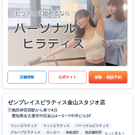
体験・相談予約
店舗情報
公式サイト
ゼンプレイスピラティス金山スタジオ店
熱田神宮西駅から車で4分
愛知県名古屋市中区金山4ー3ー7中洋ビル3F
マシンピラティス
マットピラティス
パーソナルピラティス
グループピラティス
ロッカー
体組成計
他店舗利用
もっと見る