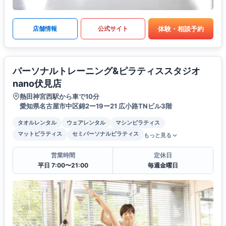
体験・相談予約
店舗情報
公式サイト
パーソナルトレーニング&ピラティススタジオ
nano伏見店
熱田神宮西駅から車で10分
愛知県名古屋市中区錦2ー19ー21 広小路TNビル3階
タオルレンタル
ウェアレンタル
マシンピラティス
マットピラティス
セミパーソナルピラティス
もっと見る
営業時間
定休日
平日 7:00〜21:00
毎週金曜日