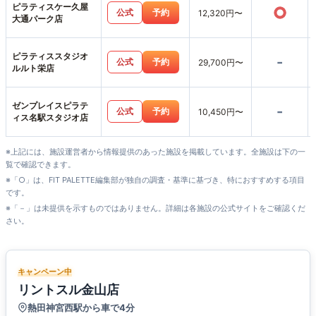
ピラティスケー久屋
○
公式
予約
12,320円〜
大通パーク店
ピラティススタジオ
-
公式
予約
29,700円〜
ルルト栄店
ゼンプレイスピラテ
-
公式
予約
10,450円〜
ィス名駅スタジオ店
※上記には、施設運営者から情報提供のあった施設を掲載しています。全施設は下の一
覧で確認できます。
※「○」は、FIT PALETTE編集部が独自の調査・基準に基づき、特におすすめする項目
です。
※「－」は未提供を示すものではありません。詳細は各施設の公式サイトをご確認くだ
さい。
キャンペーン中
リントスル金山店
熱田神宮西駅から車で4分