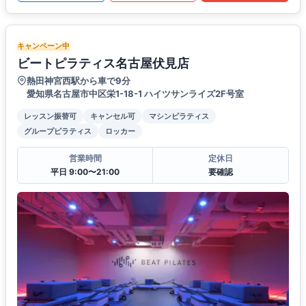
キャンペーン中
ビートピラティス名古屋伏見店
熱田神宮西駅から車で9分
愛知県名古屋市中区栄1-18-1 ハイツサンライズ2F号室
レッスン振替可
キャンセル可
マシンピラティス
グループピラティス
ロッカー
営業時間
定休日
平日 9:00〜21:00
要確認