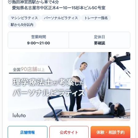
熱田神宮西駅から車で4分
愛知県名古屋市中区正木4ー10ー15杉本ビル5C号室
マシンピラティス
パーソナルピラティス
トレーナー指名
駅から5分以内
営業時間
定休日
9:00〜21:00
要確認
体験・相談予約
店舗情報
公式サイト