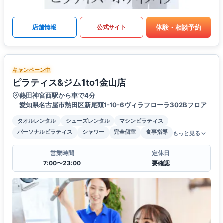
体験・相談予約
店舗情報
公式サイト
キャンペーン中
ピラティス&ジム1to1金山店
熱田神宮西駅から車で4分
愛知県名古屋市熱田区新尾頭1-10-6ヴィラフローラ302Bフロア
タオルレンタル
シューズレンタル
マシンピラティス
パーソナルピラティス
シャワー
完全個室
食事指導
もっと見る
営業時間
定休日
7:00〜23:00
要確認