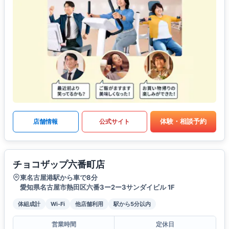
体験・相談予約
店舗情報
公式サイト
チョコザップ六番町店
東名古屋港駅から車で8分
愛知県名古屋市熱田区六番3ー2ー3サンダイビル 1F
体組成計
Wi-Fi
他店舗利用
駅から5分以内
営業時間
定休日