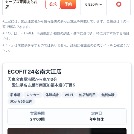
カーブス東海あらお
○
公式
予約
6,820円〜
店
※上記には、施設運営者から情報提供のあった施設を掲載しています。全施設は下の一
覧で確認できます。
※「○」は、FIT PALETTE編集部が独自の調査・基準に基づき、特におすすめする項目
です。
※「－」は未提供を示すものではありません。詳細は各施設の公式サイトをご確認くだ
さい。
ECOFIT24名南大江店
東名古屋港駅から車で3分
愛知県名古屋市南区加福本通3丁目5
駐車場
ロッカー
体組成計
Wi-Fi
他店舗利用
無料体験
駅から5分以内
営業時間
定休日
24:00間
年中無休