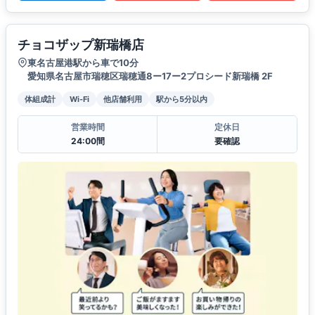
チョコザップ新瑞橋店
東名古屋港駅から車で10分
愛知県名古屋市瑞穂区瑞穂通8ー17ー2プロシード新瑞橋 2F
体組成計
Wi-Fi
他店舗利用
駅から5分以内
営業時間
定休日
24:00間
要確認