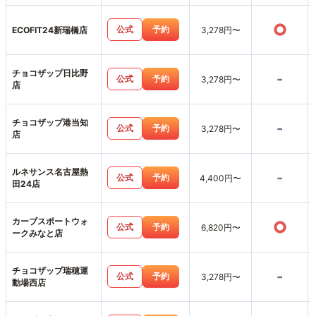
○
公式
予約
ECOFIT24新瑞橋店
3,278円〜
チョコザップ日比野
-
公式
予約
3,278円〜
店
チョコザップ港当知
-
公式
予約
3,278円〜
店
ルネサンス名古屋熱
-
公式
予約
4,400円〜
田24店
カーブスポートウォ
○
公式
予約
6,820円〜
ークみなと店
チョコザップ瑞穂運
-
公式
予約
3,278円〜
動場西店