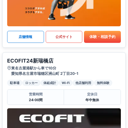
体験・相談予約
店舗情報
公式サイト
ECOFIT24新瑞橋店
東名古屋港駅から車で10分
愛知県名古屋市瑞穂区洲山町 2丁目20-1
駐車場
ロッカー
体組成計
Wi-Fi
他店舗利用
無料体験
営業時間
定休日
24:00間
年中無休