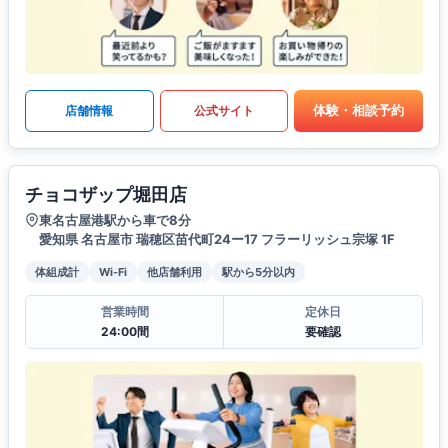
体験・相談予約
店舗情報
公式サイト
チョコザップ堀田店
東名古屋港駅から車で8分
愛知県 名古屋市 瑞穂区苗代町24ー17 フラーリッシュ宗塚 1F
体組成計
Wi-Fi
他店舗利用
駅から5分以内
営業時間
定休日
24:00間
要確認