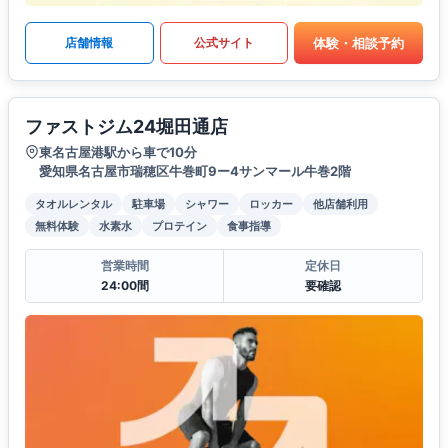
体験・相談予約
店舗情報
公式サイト
ファストジム24堀田通店
東名古屋港駅から車で10分
愛知県名古屋市瑞穂区牛巻町9ー4サンマール牛巻2階
タオルレンタル
駐車場
シャワー
ロッカー
他店舗利用
無料体験
水素水
プロテイン
食事指導
営業時間
定休日
24:00間
要確認