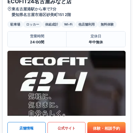
ECOFIT24名古屋みなと店
東名古屋港駅から車で7分
愛知県名古屋市港区砂美町151 2階
駐車場
ロッカー
体組成計
Wi-Fi
他店舗利用
無料体験
営業時間
定休日
24:00間
年中無休
体験・相談予約
店舗情報
公式サイト