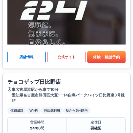
体験・相談予約
店舗情報
公式サイト
チョコザップ日比野店
東名古屋港駅から車で10分
愛知県名古屋市熱田区大宝1ー14白鳥パークハイツ日比野東3号棟
1F
体組成計
Wi-Fi
他店舗利用
駅から5分以内
営業時間
定休日
24:00間
要確認