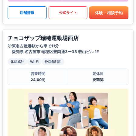
体験・相談予約
店舗情報
公式サイト
チョコザップ瑞穂運動場西店
東名古屋港駅から車で11分
愛知県 名古屋市 瑞穂区豊岡通3ー38 若山ビル 1F
体組成計
Wi-Fi
他店舗利用
営業時間
定休日
24:00間
要確認