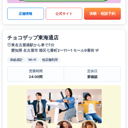
体験・相談予約
店舗情報
公式サイト
チョコザップ東海通店
東名古屋港駅から車で7分
愛知県 名古屋市 港区七番町2ー11ー1 モール9番街 1F
体組成計
Wi-Fi
他店舗利用
営業時間
定休日
24:00間
要確認