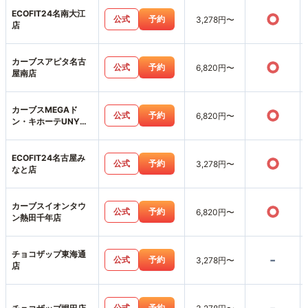
ECOFIT24名南大江
○
公式
予約
3,278円〜
店
カーブスアピタ名古
○
公式
予約
6,820円〜
屋南店
カーブスMEGAド
○
公式
予約
6,820円〜
ン・キホーテUNY東
海通店
ECOFIT24名古屋み
○
公式
予約
3,278円〜
なと店
カーブスイオンタウ
○
公式
予約
6,820円〜
ン熱田千年店
チョコザップ東海通
-
公式
予約
3,278円〜
店
公式
予約