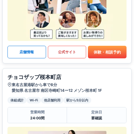
体験・相談予約
店舗情報
公式サイト
チョコザップ桜本町店
東名古屋港駅から車で8分
愛知県 名古屋市 南区寺崎町14ー12 メゾン桜本町 1F
体組成計
Wi-Fi
他店舗利用
駅から5分以内
営業時間
定休日
24:00間
要確認