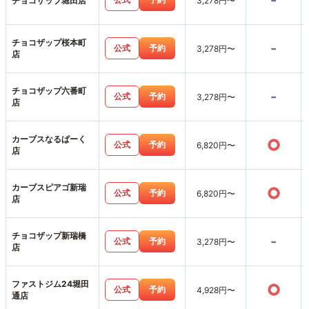
-
チョコザップ堀田店
3,278円〜
チョコザップ桜本町
-
公式
予約
3,278円〜
店
チョコザップ六番町
-
公式
予約
3,278円〜
店
カーブスなるぱーく
○
公式
予約
6,820円〜
店
カーブスピアゴ新瑞
○
公式
予約
6,820円〜
店
チョコザップ新瑞橋
-
公式
予約
3,278円〜
店
ファストジム24堀田
○
公式
予約
4,928円〜
通店