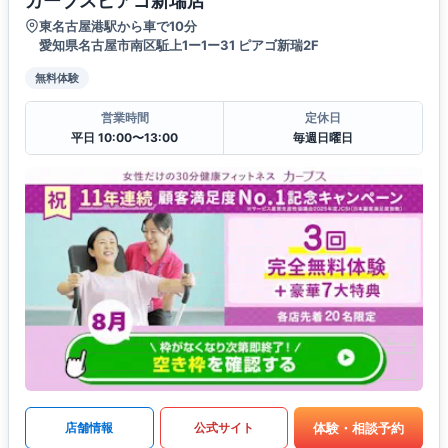
カーブスピアゴ新瑞店
東名古屋港駅から車で10分
愛知県名古屋市南区駈上1ー1ー31 ピアゴ新瑞2F
無料体験
営業時間
定休日
平日 10:00〜13:00
毎週日曜日
体験・相談予約
店舗情報
公式サイト