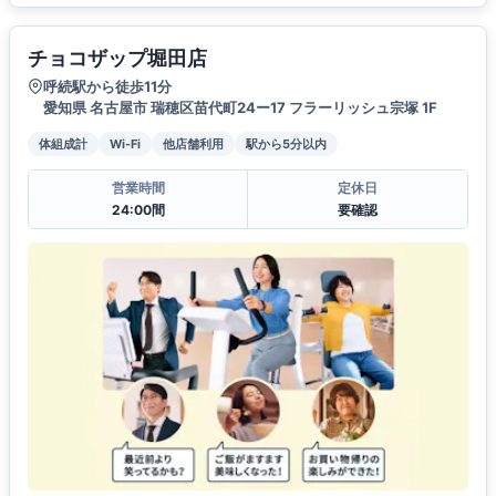
チョコザップ堀田店
呼続駅から徒歩11分
愛知県 名古屋市 瑞穂区苗代町24ー17 フラーリッシュ宗塚 1F
体組成計
Wi-Fi
他店舗利用
駅から5分以内
営業時間
定休日
24:00間
要確認