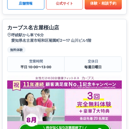
体験・相談予約
店舗情報
公式サイト
カーブス名古屋桜山店
呼続駅から車で6分
愛知県名古屋市昭和区菊園町2ー17 山川ビル1階
無料体験
営業時間
定休日
平日 10:00〜13:00
毎週日曜日