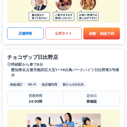
体験・相談予約
店舗情報
公式サイト
チョコザップ日比野店
呼続駅から車で8分
愛知県名古屋市熱田区大宝1ー14白鳥パークハイツ日比野東3号棟
1F
体組成計
Wi-Fi
他店舗利用
駅から5分以内
営業時間
定休日
24:00間
要確認