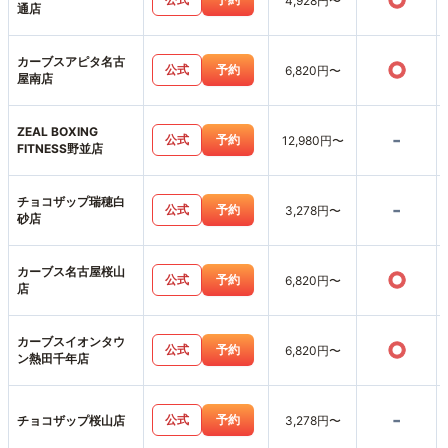
○
4,928円〜
通店
カーブスアピタ名古
○
公式
予約
6,820円〜
屋南店
ZEAL BOXING
-
公式
予約
12,980円〜
FITNESS野並店
チョコザップ瑞穂白
-
公式
予約
3,278円〜
砂店
カーブス名古屋桜山
○
公式
予約
6,820円〜
店
カーブスイオンタウ
○
公式
予約
6,820円〜
ン熱田千年店
-
公式
予約
チョコザップ桜山店
3,278円〜