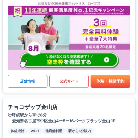
体験・相談予約
店舗情報
公式サイト
チョコザップ金山店
呼続駅から車で8分
愛知県名古屋市中区金山4ー5ー16パークフラッツ金山 1F
体組成計
Wi-Fi
他店舗利用
駅から5分以内