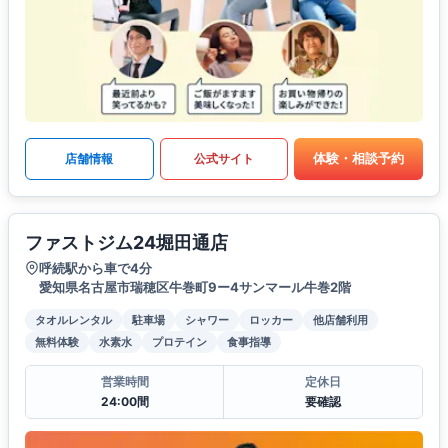
体験・相談予約
店舗情報
公式サイト
ファストジム24堀田通店
呼続駅から車で4分
愛知県名古屋市瑞穂区牛巻町9ー4サンマール牛巻2階
タオルレンタル
駐車場
シャワー
ロッカー
他店舗利用
無料体験
水素水
プロテイン
食事指導
営業時間
定休日
24:00間
要確認