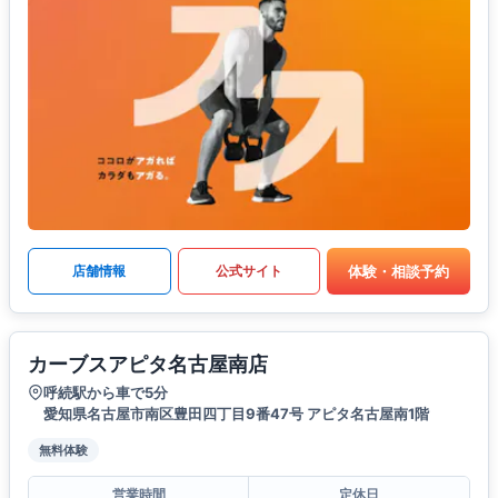
体験・相談予約
店舗情報
公式サイト
カーブスアピタ名古屋南店
呼続駅から車で5分
愛知県名古屋市南区豊田四丁目9番47号 アピタ名古屋南1階
無料体験
営業時間
定休日