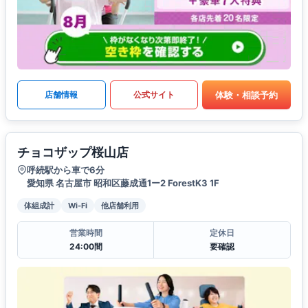
体験・相談予約
店舗情報
公式サイト
チョコザップ桜山店
呼続駅から車で6分
愛知県 名古屋市 昭和区藤成通1ー2 ForestK3 1F
体組成計
Wi-Fi
他店舗利用
営業時間
定休日
24:00間
要確認