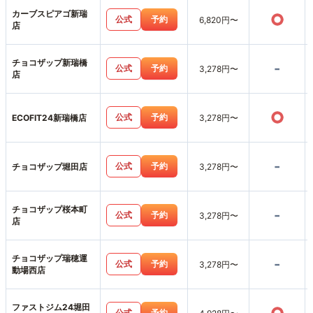
カーブスピアゴ新瑞
○
公式
予約
6,820円〜
店
チョコザップ新瑞橋
-
公式
予約
3,278円〜
店
○
公式
予約
ECOFIT24新瑞橋店
3,278円〜
-
公式
予約
チョコザップ堀田店
3,278円〜
チョコザップ桜本町
-
公式
予約
3,278円〜
店
チョコザップ瑞穂運
-
公式
予約
3,278円〜
動場西店
ファストジム24堀田
公式
予約