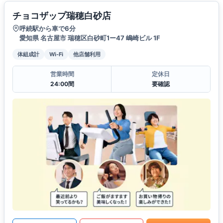
チョコザップ瑞穂白砂店
呼続駅から車で6分
愛知県 名古屋市 瑞穂区白砂町1ー47 嶋崎ビル 1F
体組成計
Wi-Fi
他店舗利用
営業時間
定休日
24:00間
要確認