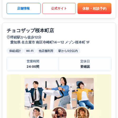
体験・相談予約
店舗情報
公式サイト
チョコザップ桜本町店
呼続駅から徒歩12分
愛知県 名古屋市 南区寺崎町14ー12 メゾン桜本町 1F
体組成計
Wi-Fi
他店舗利用
駅から5分以内
営業時間
定休日
24:00間
要確認