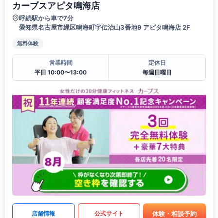
カーブスアピタ鳴海店
呼続駅から車で7分
愛知県名古屋市緑区鳴海町字伝治山3番地9 アピタ鳴海店 2F
無料体験
営業時間
定休日
平日 10:00〜13:00
毎週日曜日
体験・相談予約
店舗情報
公式サイト