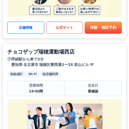
体験・相談予約
店舗情報
公式サイト
チョコザップ瑞穂運動場西店
呼続駅から車で3分
愛知県 名古屋市 瑞穂区豊岡通3ー38 若山ビル 1F
体組成計
Wi-Fi
他店舗利用
営業時間
定休日
24:00間
要確認