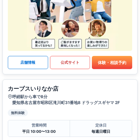
体験・相談予約
店舗情報
公式サイト
カーブスいりなか店
呼続駅から車で8分
愛知県名古屋市昭和区滝川町31番地8 ドラッグスギヤマ 2F
無料体験
営業時間
定休日
平日 10:00〜13:00
毎週日曜日