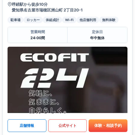
呼続駅から徒歩10分
愛知県名古屋市瑞穂区洲山町 2丁目20-1
駐車場
ロッカー
体組成計
Wi-Fi
他店舗利用
無料体験
営業時間
定休日
24:00間
年中無休
体験・相談予約
店舗情報
公式サイト