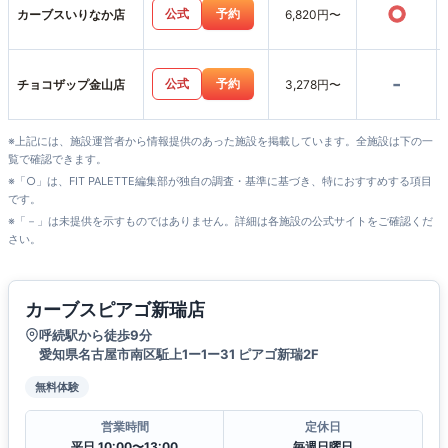
○
公式
予約
カーブスいりなか店
6,820円〜
-
公式
予約
チョコザップ金山店
3,278円〜
※上記には、施設運営者から情報提供のあった施設を掲載しています。全施設は下の一
覧で確認できます。
※「○」は、FIT PALETTE編集部が独自の調査・基準に基づき、特におすすめする項目
です。
※「－」は未提供を示すものではありません。詳細は各施設の公式サイトをご確認くだ
さい。
カーブスピアゴ新瑞店
呼続駅から徒歩9分
愛知県名古屋市南区駈上1ー1ー31 ピアゴ新瑞2F
無料体験
営業時間
定休日
平日 10:00〜13:00
毎週日曜日