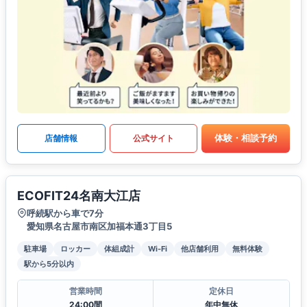
体験・相談予約
店舗情報
公式サイト
ECOFIT24名南大江店
呼続駅から車で7分
愛知県名古屋市南区加福本通3丁目5
駐車場
ロッカー
体組成計
Wi-Fi
他店舗利用
無料体験
駅から5分以内
営業時間
定休日
24:00間
年中無休