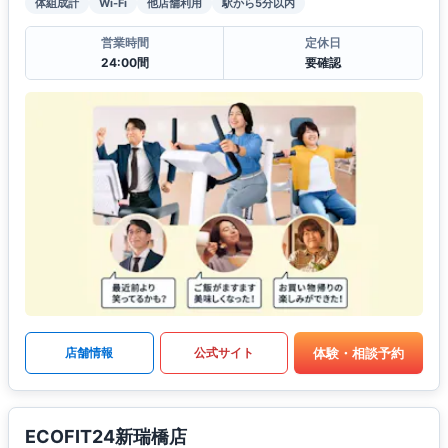
体組成計
Wi-Fi
他店舗利用
駅から5分以内
営業時間
定休日
24:00間
要確認
体験・相談予約
店舗情報
公式サイト
ECOFIT24新瑞橋店