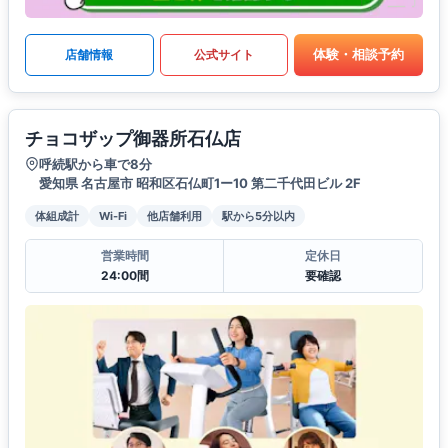
体験・相談予約
店舗情報
公式サイト
チョコザップ御器所石仏店
呼続駅から車で8分
愛知県 名古屋市 昭和区石仏町1ー10 第二千代田ビル 2F
体組成計
Wi-Fi
他店舗利用
駅から5分以内
営業時間
定休日
24:00間
要確認