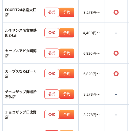
ECOFIT24名南大江
○
公式
予約
3,278円〜
店
ルネサンス名古屋熱
-
公式
予約
4,400円〜
田24店
カーブスアピタ鳴海
○
公式
予約
6,820円〜
店
カーブスなるぱーく
○
公式
予約
6,820円〜
店
チョコザップ御器所
-
公式
予約
3,278円〜
石仏店
チョコザップ日比野
-
公式
予約
3,278円〜
店