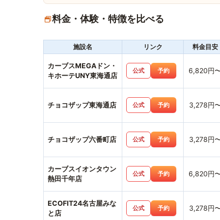
料金・体験・特徴を比べる
施設名
リンク
料金目安
カーブスMEGAドン・
6,820円
公式
予約
キホーテUNY東海通店
チョコザップ東海通店
3,278円
公式
予約
チョコザップ六番町店
3,278円
公式
予約
カーブスイオンタウン
6,820円
公式
予約
熱田千年店
ECOFIT24名古屋みな
3,278円
公式
予約
と店