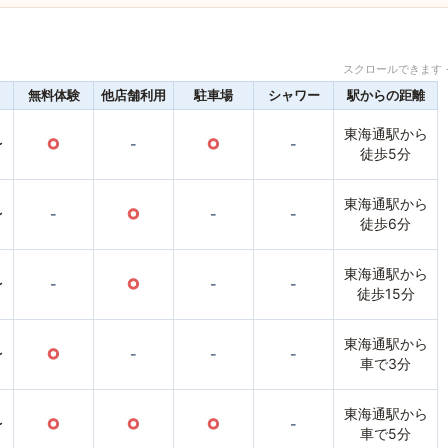
スクロールできます 
無料体験
他店舗利用
駐車場
シャワー
駅からの距離
東海通駅から
〜
○
-
○
-
徒歩5分
東海通駅から
〜
-
○
-
-
徒歩6分
東海通駅から
〜
-
○
-
-
徒歩15分
東海通駅から
〜
○
-
-
-
車で3分
東海通駅から
〜
○
○
○
-
車で5分