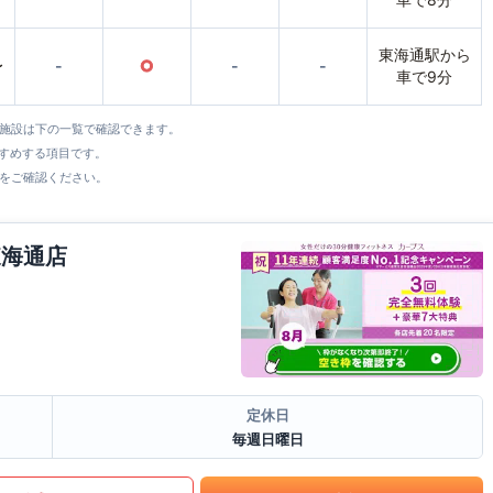
東海通駅から
〜
-
○
-
-
車で9分
全施設は下の一覧で確認できます。
すすめする項目です。
をご確認ください。
東海通店
定休日
毎週日曜日