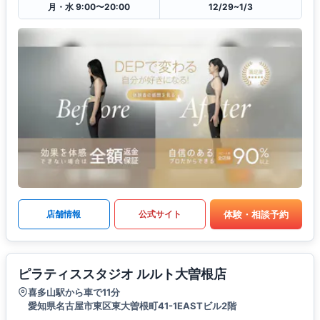
月・水 9:00〜20:00
12/29~1/3
体験・相談予約
店舗情報
公式サイト
ピラティススタジオ ルルト大曽根店
喜多山駅から車で11分
愛知県名古屋市東区東大曽根町41-1EASTビル2階