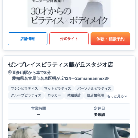
体験・相談予約
店舗情報
公式サイト
ゼンプレイスピラティス藤が丘スタジオ店
喜多山駅から車で8分
愛知県名古屋市名東区明が丘124ー2amiamiannex3F
マシンピラティス
マットピラティス
パーソナルピラティス
グループピラティス
ロッカー
体組成計
他店舗利用
もっと見る
営業時間
定休日
ー
要確認