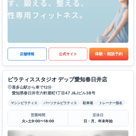
体験・相談予約
店舗情報
公式サイト
ピラティススタジオ デップ愛知春日井店
喜多山駅から車で12分
愛知県春日井市六軒屋町1丁目47 J&Jビル3B号
マシンピラティス
パーソナルピラティス
駐車場
トレーナー指名
営業時間
定休日
火~土9:00〜18:00
日・月、年末年始