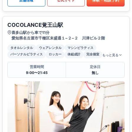
体験・相談予約
店舗情報
公式サイト
COCOLANCE覚王山駅
喜多山駅から車で11分
愛知県名古屋市千種区末盛通１−２−２ 川津ビル２階
タオルレンタル
ウェアレンタル
マシンピラティス
パーソナルピラティス
ロッカー
体組成計
完全個室
もっと見る
営業時間
定休日
9:00〜21:45
無し