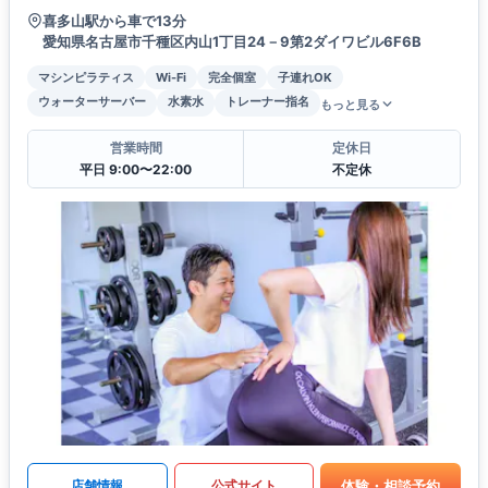
喜多山駅から車で13分
愛知県名古屋市千種区内山1丁目24－9第2ダイワビル6F6B
マシンピラティス
Wi-Fi
完全個室
子連れOK
ウォーターサーバー
水素水
トレーナー指名
もっと見る
営業時間
定休日
平日 9:00〜22:00
不定休
体験・相談予約
店舗情報
公式サイト