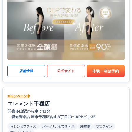
体験・相談予約
店舗情報
公式サイト
キャンペーン中
エレメント千種店
喜多山駅から車で13分
愛知県名古屋市千種区内山3丁目10-18PPビル3F
マシンピラティス
パーソナルピラティス
駐車場
プロテイン