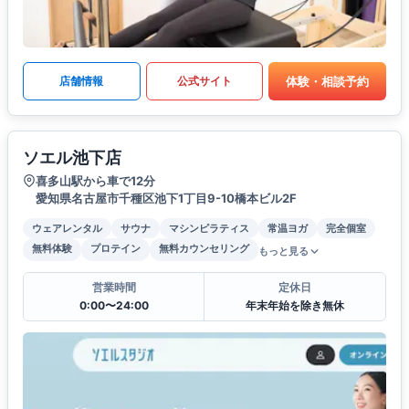
体験・相談予約
店舗情報
公式サイト
ソエル池下店
喜多山駅から車で12分
愛知県名古屋市千種区池下1丁目9-10橋本ビル2F
ウェアレンタル
サウナ
マシンピラティス
常温ヨガ
完全個室
無料体験
プロテイン
無料カウンセリング
もっと見る
営業時間
定休日
0:00〜24:00
年末年始を除き無休