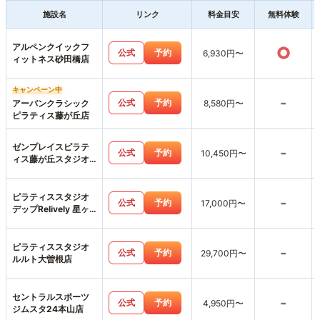
施設名
リンク
料金目安
無料体験
アルペンクイックフ
○
公式
予約
6,930円〜
ィットネス砂田橋店
キャンペーン中
-
公式
予約
アーバンクラシック
8,580円〜
ピラティス藤が丘店
ゼンプレイスピラテ
-
公式
予約
10,450円〜
ィス藤が丘スタジオ
店
ピラティススタジオ
-
公式
予約
17,000円〜
デップRelively 星ヶ
丘店
ピラティススタジオ
-
公式
予約
29,700円〜
ルルト大曽根店
セントラルスポーツ
-
公式
予約
4,950円〜
ジムスタ24本山店