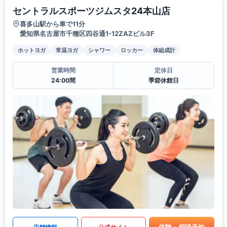
セントラルスポーツジムスタ24本山店
喜多山駅から車で11分
愛知県名古屋市千種区四谷通1-12ZAZビル3F
ホットヨガ
常温ヨガ
シャワー
ロッカー
体組成計
営業時間
定休日
24:00間
季節休館日