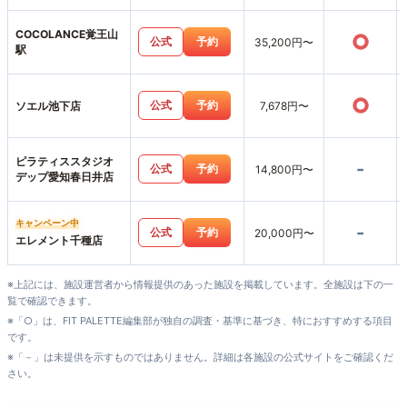
COCOLANCE覚王山
○
公式
予約
35,200円〜
駅
○
公式
予約
ソエル池下店
7,678円〜
ピラティススタジオ
-
公式
予約
14,800円〜
デップ愛知春日井店
キャンペーン中
-
公式
予約
20,000円〜
エレメント千種店
※上記には、施設運営者から情報提供のあった施設を掲載しています。全施設は下の一
覧で確認できます。
※「○」は、FIT PALETTE編集部が独自の調査・基準に基づき、特におすすめする項目
です。
※「－」は未提供を示すものではありません。詳細は各施設の公式サイトをご確認くだ
さい。