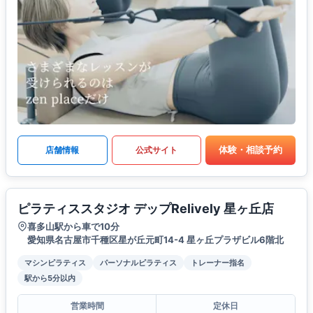
体験・相談予約
店舗情報
公式サイト
ピラティススタジオ デップRelively 星ヶ丘店
喜多山駅から車で10分
愛知県名古屋市千種区星が丘元町14-4 星ヶ丘プラザビル6階北
マシンピラティス
パーソナルピラティス
トレーナー指名
駅から5分以内
営業時間
定休日