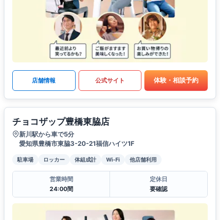
体験・相談予約
店舗情報
公式サイト
チョコザップ豊橋東脇店
新川駅から車で5分
愛知県豊橋市東脇3-20-21福信ハイツ1F
駐車場
ロッカー
体組成計
Wi-Fi
他店舗利用
営業時間
定休日
24:00間
要確認