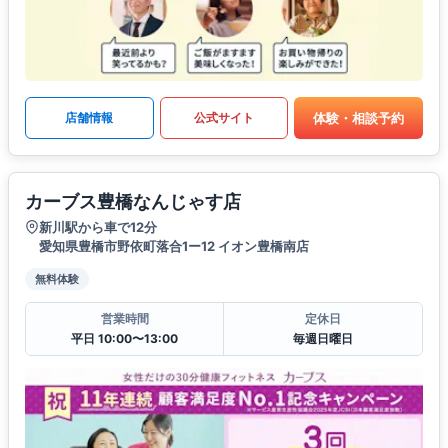
体験・相談予約
店舗情報
公式サイト
カーブス豊橋なんじゃす店
新川駅から車で12分
愛知県豊橋市野依町落合1ー12 イオン豊橋南店
無料体験
営業時間
定休日
平日 10:00〜13:00
毎週日曜日