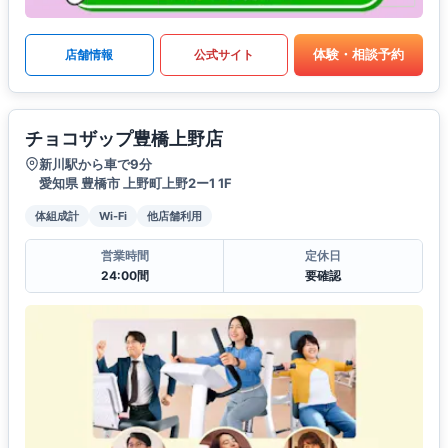
体験・相談予約
店舗情報
公式サイト
チョコザップ豊橋上野店
新川駅から車で9分
愛知県 豊橋市 上野町上野2ー1 1F
体組成計
Wi-Fi
他店舗利用
営業時間
定休日
24:00間
要確認