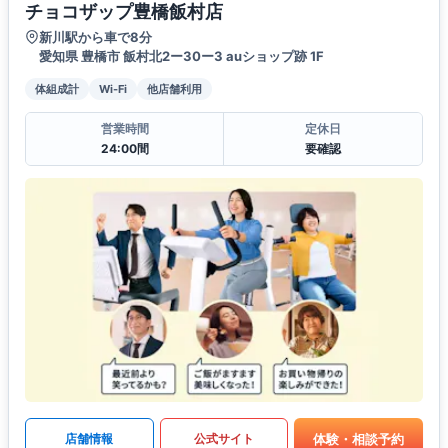
チョコザップ豊橋飯村店
新川駅から車で8分
愛知県 豊橋市 飯村北2ー30ー3 auショップ跡 1F
体組成計
Wi-Fi
他店舗利用
営業時間
定休日
24:00間
要確認
体験・相談予約
店舗情報
公式サイト