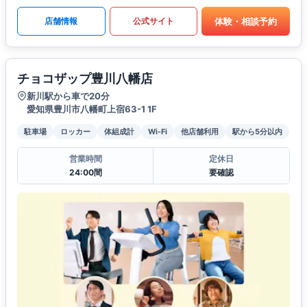
体験・相談予約
店舗情報
公式サイト
チョコザップ豊川八幡店
新川駅から車で20分
愛知県豊川市八幡町上宿63-1 1F
駐車場
ロッカー
体組成計
Wi-Fi
他店舗利用
駅から5分以内
営業時間
定休日
24:00間
要確認