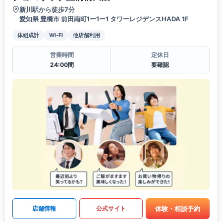
新川駅から徒歩7分
愛知県 豊橋市 前田南町1ー1ー1 タワーレジデンスHADA 1F
体組成計
Wi-Fi
他店舗利用
営業時間
定休日
24:00間
要確認
体験・相談予約
店舗情報
公式サイト