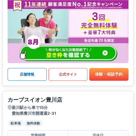
体験・相談予約
店舗情報
公式サイト
カーブスイオン豊川店
新川駅から車で15分
愛知県豊川市開運通2-31
駐車場
無料体験
営業時間
定休日