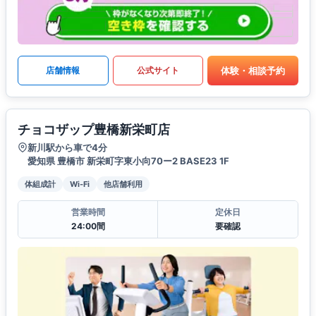
体験・相談予約
店舗情報
公式サイト
チョコザップ豊橋新栄町店
新川駅から車で4分
愛知県 豊橋市 新栄町字東小向70ー2 BASE23 1F
体組成計
Wi-Fi
他店舗利用
営業時間
定休日
24:00間
要確認