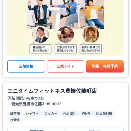
体験・相談予約
店舗情報
公式サイト
エニタイムフィットネス豊橋佐藤町店
新川駅から車で7分
愛知県豊橋市佐藤3-19-10 1F
駐車場
シャワー
ロッカー
体組成計
Wi-Fi
他店舗利用
水素水