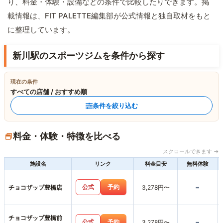
り、料金・体験・設備などの条件で比較したりできます。掲
載情報は、FIT PALETTE編集部が公式情報と独自取材をもと
に整理しています。
新川駅のスポーツジムを条件から探す
現在の条件
すべての店舗 / おすすめ順
条件を絞り込む
料金・体験・特徴を比べる
スクロールできます →
施設名
リンク
料金目安
無料体験
-
公式
予約
チョコザップ豊橋店
3,278円〜
チョコザップ豊橋前
-
公式
予約
3,278円〜