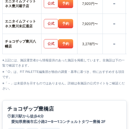
エニタイムフィット
-
公式
予約
7,920円〜
ネス豊川蔵子店
エニタイムフィット
-
公式
予約
7,920円〜
ネス豊川末広通店
チョコザップ豊川八
-
公式
予約
3,278円〜
幡店
※上記には、施設運営者から情報提供のあった施設を掲載しています。全施設は下の一
覧で確認できます。
※「○」は、FIT PALETTE編集部が独自の調査・基準に基づき、特におすすめする項目
です。
※「－」は未提供を示すものではありません。詳細は各施設の公式サイトをご確認くだ
さい。
チョコザップ豊橋店
新川駅から徒歩4分
愛知県豊橋市広小路2ー9ー1コンチェルトタワー豊橋 2F