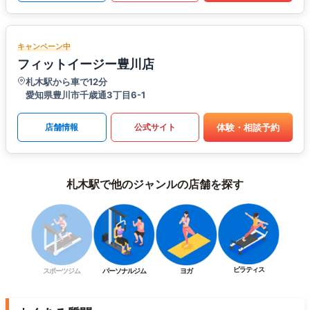
キャンペーン中
フィットイージー豊川店
札木駅から車で12分
愛知県豊川市千歳通3丁目6-1
体験・相談予約
店舗情報
公式サイト
札木駅で他のジャンルの店舗を探す
ピラティス
スポーツジム
パーソナルジム
ヨガ