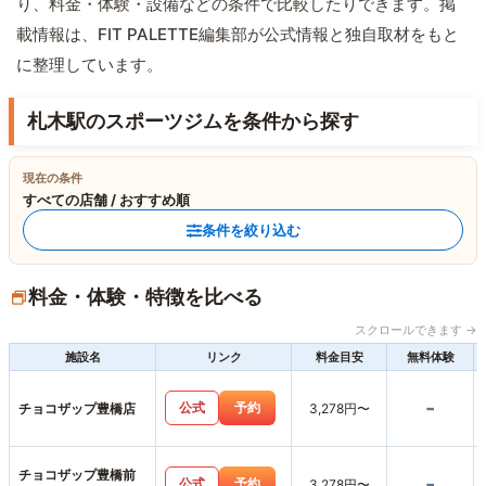
り、料金・体験・設備などの条件で比較したりできます。掲
載情報は、FIT PALETTE編集部が公式情報と独自取材をもと
に整理しています。
札木駅のスポーツジムを条件から探す
現在の条件
すべての店舗 / おすすめ順
条件を絞り込む
料金・体験・特徴を比べる
スクロールできます →
施設名
リンク
料金目安
無料体験
-
公式
予約
チョコザップ豊橋店
3,278円〜
チョコザップ豊橋前
-
公式
予約
3,278円〜