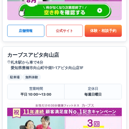
体験・相談予約
店舗情報
公式サイト
カーブスアピタ向山店
札木駅から車で4分
愛知県豊橋市向山町中畑1-1アピタ向山店1F
駐車場
無料体験
営業時間
定休日
平日 10:00〜13:00
毎週日曜日