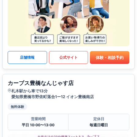
体験・相談予約
店舗情報
公式サイト
カーブス豊橋なんじゃす店
札木駅から車で13分
愛知県豊橋市野依町落合1ー12 イオン豊橋南店
無料体験
営業時間
定休日
平日 10:00〜13:00
毎週日曜日