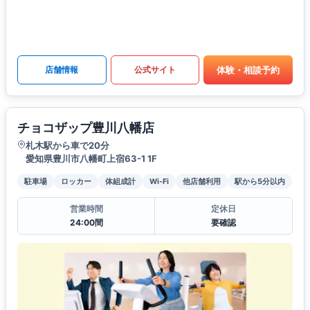
体験・相談予約
店舗情報
公式サイト
チョコザップ豊川八幡店
札木駅から車で20分
愛知県豊川市八幡町上宿63-1 1F
駐車場
ロッカー
体組成計
Wi-Fi
他店舗利用
駅から5分以内
営業時間
定休日
24:00間
要確認