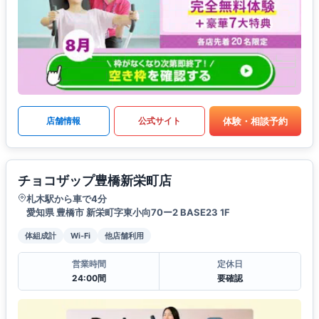
体験・相談予約
店舗情報
公式サイト
チョコザップ豊橋新栄町店
札木駅から車で4分
愛知県 豊橋市 新栄町字東小向70ー2 BASE23 1F
体組成計
Wi-Fi
他店舗利用
営業時間
定休日
24:00間
要確認