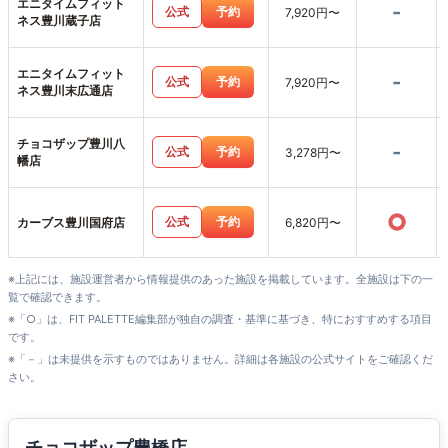
エニタイムフィット
-
公式
予約
7,920円〜
ネス豊川蔵子店
エニタイムフィット
-
公式
予約
7,920円〜
ネス豊川末広通店
チョコザップ豊川八
-
公式
予約
3,278円〜
幡店
○
公式
予約
カーブス豊川国府店
6,820円〜
※上記には、施設運営者から情報提供のあった施設を掲載しています。全施設は下の一
覧で確認できます。
※「○」は、FIT PALETTE編集部が独自の調査・基準に基づき、特におすすめする項目
です。
※「－」は未提供を示すものではありません。詳細は各施設の公式サイトをご確認くだ
さい。
チョコザップ豊橋店