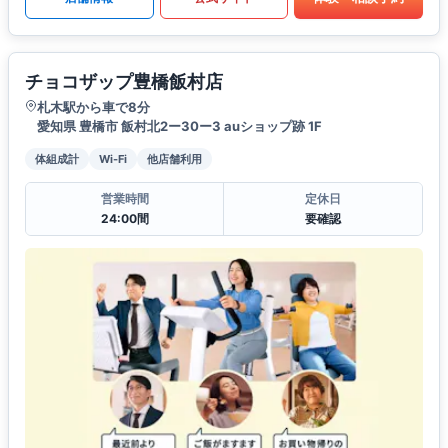
チョコザップ豊橋飯村店
札木駅から車で8分
愛知県 豊橋市 飯村北2ー30ー3 auショップ跡 1F
体組成計
Wi-Fi
他店舗利用
営業時間
定休日
24:00間
要確認