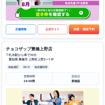
体験・相談予約
店舗情報
公式サイト
チョコザップ豊橋上野店
札木駅から車で10分
愛知県 豊橋市 上野町上野2ー1 1F
体組成計
Wi-Fi
他店舗利用
営業時間
定休日
24:00間
要確認