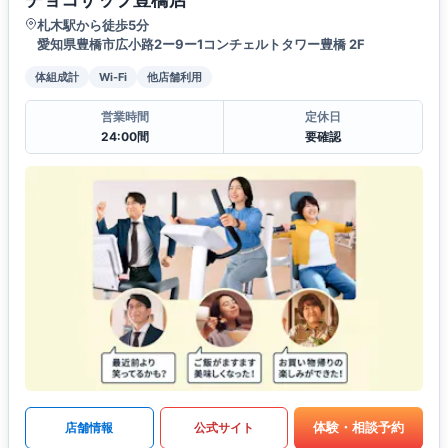
札木駅から徒歩5分
愛知県豊橋市広小路2ー9ー1コンチェルトタワー豊橋 2F
体組成計
Wi-Fi
他店舗利用
営業時間
定休日
24:00間
要確認
体験・相談予約
店舗情報
公式サイト