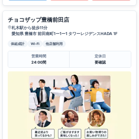
チョコザップ豊橋前田店
札木駅から徒歩11分
愛知県 豊橋市 前田南町1ー1ー1 タワーレジデンスHADA 1F
体組成計
Wi-Fi
他店舗利用
営業時間
定休日
24:00間
要確認