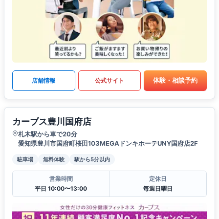
体験・相談予約
店舗情報
公式サイト
カーブス豊川国府店
札木駅から車で20分
愛知県豊川市国府町桜田103MEGAドンキホーテUNY国府店2F
駐車場
無料体験
駅から5分以内
営業時間
定休日
平日 10:00〜13:00
毎週日曜日