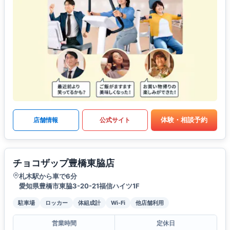
体験・相談予約
店舗情報
公式サイト
チョコザップ豊橋東脇店
札木駅から車で6分
愛知県豊橋市東脇3-20-21福信ハイツ1F
駐車場
ロッカー
体組成計
Wi-Fi
他店舗利用
営業時間
定休日