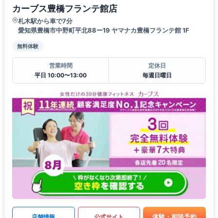
カーブス豊橋フランテ館店
札木駅から車で7分
愛知県豊橋市中野町平北88ー19 ヤマナカ豊橋フランテ館 1F
無料体験
営業時間
定休日
平日 10:00〜13:00
毎週日曜日
体験・相談予約
店舗情報
公式サイト