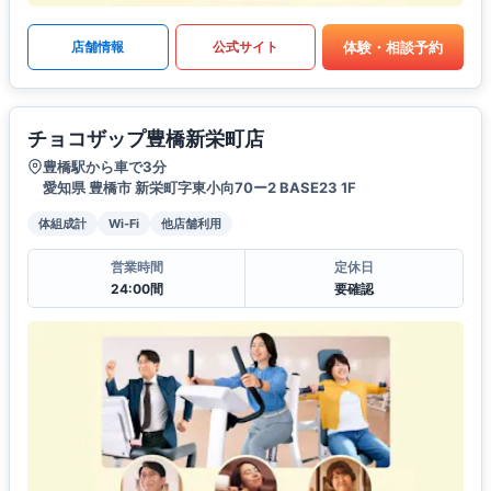
体験・相談予約
店舗情報
公式サイト
チョコザップ豊橋新栄町店
豊橋駅から車で3分
愛知県 豊橋市 新栄町字東小向70ー2 BASE23 1F
体組成計
Wi-Fi
他店舗利用
営業時間
定休日
24:00間
要確認