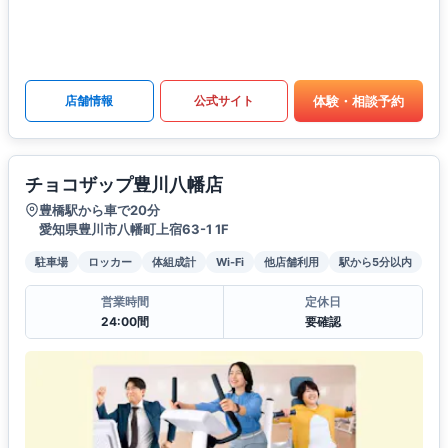
体験・相談予約
店舗情報
公式サイト
チョコザップ豊川八幡店
豊橋駅から車で20分
愛知県豊川市八幡町上宿63-1 1F
駐車場
ロッカー
体組成計
Wi-Fi
他店舗利用
駅から5分以内
営業時間
定休日
24:00間
要確認