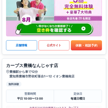
体験・相談予約
店舗情報
公式サイト
カーブス豊橋なんじゃす店
豊橋駅から車で12分
愛知県豊橋市野依町落合1ー12 イオン豊橋南店
無料体験
営業時間
定休日
平日 10:00〜13:00
毎週日曜日