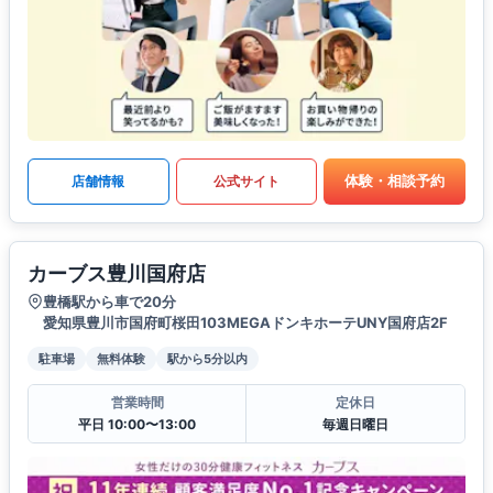
体験・相談予約
店舗情報
公式サイト
カーブス豊川国府店
豊橋駅から車で20分
愛知県豊川市国府町桜田103MEGAドンキホーテUNY国府店2F
駐車場
無料体験
駅から5分以内
営業時間
定休日
平日 10:00〜13:00
毎週日曜日