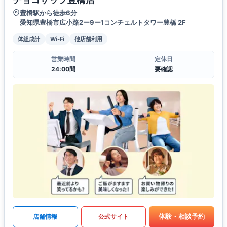
豊橋駅から徒歩6分
愛知県豊橋市広小路2ー9ー1コンチェルトタワー豊橋 2F
体組成計
Wi-Fi
他店舗利用
営業時間
定休日
24:00間
要確認
体験・相談予約
店舗情報
公式サイト