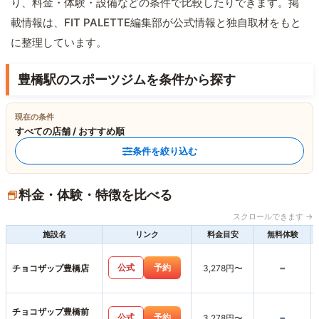
り、料金・体験・設備などの条件で比較したりできます。掲
載情報は、FIT PALETTE編集部が公式情報と独自取材をもと
に整理しています。
豊橋駅のスポーツジムを条件から探す
現在の条件
すべての店舗 / おすすめ順
条件を絞り込む
料金・体験・特徴を比べる
スクロールできます →
施設名
リンク
料金目安
無料体験
-
公式
予約
チョコザップ豊橋店
3,278円〜
チョコザップ豊橋前
-
公式
予約
3,278円〜