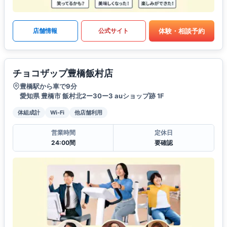
体験・相談予約
店舗情報
公式サイト
チョコザップ豊橋飯村店
豊橋駅から車で9分
愛知県 豊橋市 飯村北2ー30ー3 auショップ跡 1F
体組成計
Wi-Fi
他店舗利用
営業時間
定休日
24:00間
要確認