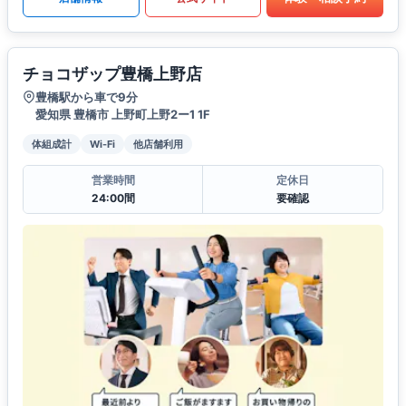
チョコザップ豊橋上野店
豊橋駅から車で9分
愛知県 豊橋市 上野町上野2ー1 1F
体組成計
Wi-Fi
他店舗利用
営業時間
定休日
24:00間
要確認