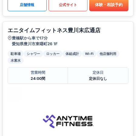
体験・相談予約
店舗情報
公式サイト
エニタイムフィットネス豊川末広通店
豊橋駅から車で17分
愛知県豊川市東曙町26 1F
駐車場
シャワー
ロッカー
体組成計
Wi-Fi
他店舗利用
水素水
営業時間
定休日
24:00間
定休日なし