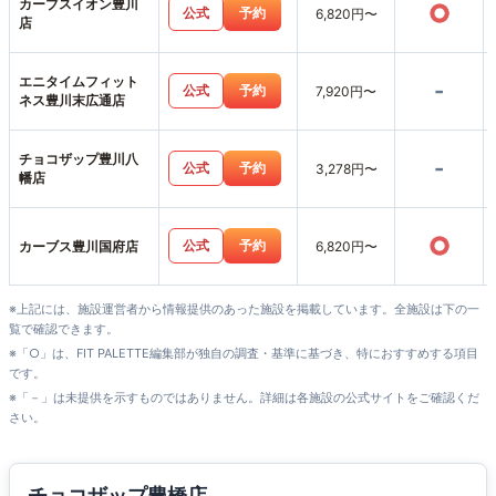
カーブスイオン豊川
○
公式
予約
6,820円〜
店
エニタイムフィット
-
公式
予約
7,920円〜
ネス豊川末広通店
チョコザップ豊川八
-
公式
予約
3,278円〜
幡店
○
公式
予約
カーブス豊川国府店
6,820円〜
※上記には、施設運営者から情報提供のあった施設を掲載しています。全施設は下の一
覧で確認できます。
※「○」は、FIT PALETTE編集部が独自の調査・基準に基づき、特におすすめする項目
です。
※「－」は未提供を示すものではありません。詳細は各施設の公式サイトをご確認くだ
さい。
チョコザップ豊橋店