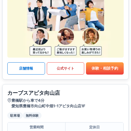
体験・相談予約
店舗情報
公式サイト
カーブスアピタ向山店
豊橋駅から車で4分
愛知県豊橋市向山町中畑1-1アピタ向山店1F
駐車場
無料体験
営業時間
定休日