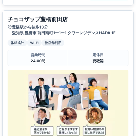
チョコザップ豊橋前田店
豊橋駅から徒歩13分
愛知県 豊橋市 前田南町1ー1ー1 タワーレジデンスHADA 1F
体組成計
Wi-Fi
他店舗利用
営業時間
定休日
24:00間
要確認