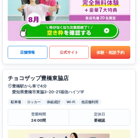
体験・相談予約
店舗情報
公式サイト
チョコザップ豊橋東脇店
豊橋駅から車で4分
愛知県豊橋市東脇3-20-21福信ハイツ1F
駐車場
ロッカー
体組成計
Wi-Fi
他店舗利用
営業時間
定休日
24:00間
要確認