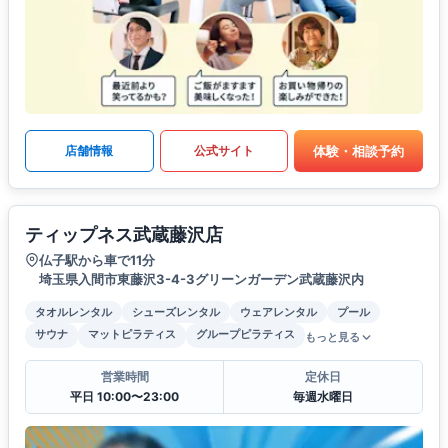
体験・相談予約
店舗情報
公式サイト
ティップネス武蔵藤沢店
仏子駅から車で11分
埼玉県入間市東藤沢3-4-3グリーンガーデン武蔵藤沢内
タオルレンタル
シューズレンタル
ウェアレンタル
プール
サウナ
マットピラティス
グループピラティス
もっと見る
営業時間
定休日
平日 10:00〜23:00
毎週水曜日