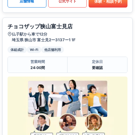
体験・相談予約
店舗情報
公式サイト
チョコザップ狭山富士見店
仏子駅から車で12分
埼玉県 狭山市 富士見2ー3137ー1 1F
体組成計
Wi-Fi
他店舗利用
営業時間
定休日
24:00間
要確認