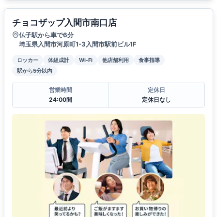
チョコザップ入間市南口店
仏子駅から車で6分
埼玉県入間市河原町1-3入間市駅前ビル1F
ロッカー
体組成計
Wi-Fi
他店舗利用
食事指導
駅から5分以内
営業時間
定休日
24:00間
定休日なし