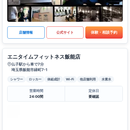
体験・相談予約
店舗情報
公式サイト
エニタイムフィットネス飯能店
仏子駅から車で7分
埼玉県飯能市緑町7-1
シャワー
ロッカー
体組成計
Wi-Fi
他店舗利用
水素水
営業時間
定休日
24:00間
要確認