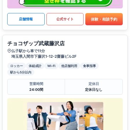
体験・相談予約
店舗情報
公式サイト
チョコザップ武蔵藤沢店
仏子駅から車で11分
埼玉県入間市下藤沢1-12-2齋藤ビル2F
ロッカー
体組成計
Wi-Fi
他店舗利用
食事指導
駅から5分以内
営業時間
定休日
24:00間
定休日なし