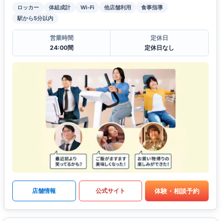
ロッカー
体組成計
Wi-Fi
他店舗利用
食事指導
駅から5分以内
営業時間
定休日
24:00間
定休日なし
体験・相談予約
店舗情報
公式サイト