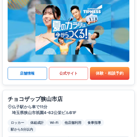
体験・相談予約
店舗情報
公式サイト
チョコザップ狭山市店
仏子駅から車で11分
埼玉県狭山市祇園4-62公栄ビルB1F
ロッカー
体組成計
Wi-Fi
他店舗利用
食事指導
駅から5分以内