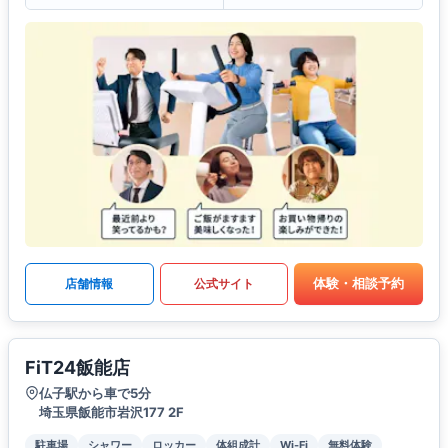
体験・相談予約
店舗情報
公式サイト
FiT24飯能店
仏子駅から車で5分
埼玉県飯能市岩沢177 2F
駐車場
シャワー
ロッカー
体組成計
Wi-Fi
無料体験