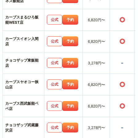
ネス飯能店
カーブスまるひろ飯
○
公式
予約
6,820円〜
能WEST店
カーブスイオン入間
○
公式
予約
6,820円〜
店
チョコザップ東飯能
-
公式
予約
3,278円〜
店
カーブスヤオコー狭
○
公式
予約
6,820円〜
山店
カーブス西武飯能ペ
○
公式
予約
6,820円〜
ペ店
チョコザップ武蔵藤
-
公式
予約
3,278円〜
沢店