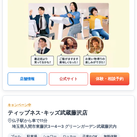
体験・相談予約
店舗情報
公式サイト
キャンペーン中
ティップネス･キッズ武蔵藤沢店
仏子駅から車で11分
埼玉県入間市東藤沢3ー4ー3 グリーンガーデン武蔵藤沢内
プール
駐車場
シャワー
ロッカー
子連れOK
無料体験