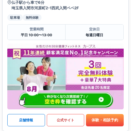
仏子駅から車で6分
埼玉県入間市河原町2-1西武入間ペペ2F
駐車場
無料体験
営業時間
定休日
平日 10:00〜13:00
毎週日曜日
体験・相談予約
店舗情報
公式サイト