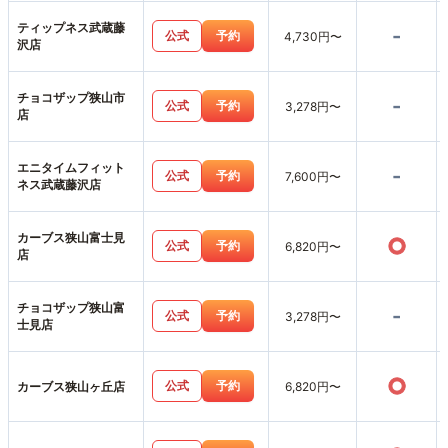
ティップネス武蔵藤
-
公式
予約
4,730円〜
沢店
チョコザップ狭山市
-
公式
予約
3,278円〜
店
エニタイムフィット
-
公式
予約
7,600円〜
ネス武蔵藤沢店
カーブス狭山富士見
○
公式
予約
6,820円〜
店
チョコザップ狭山富
-
公式
予約
3,278円〜
士見店
○
公式
予約
カーブス狭山ヶ丘店
6,820円〜