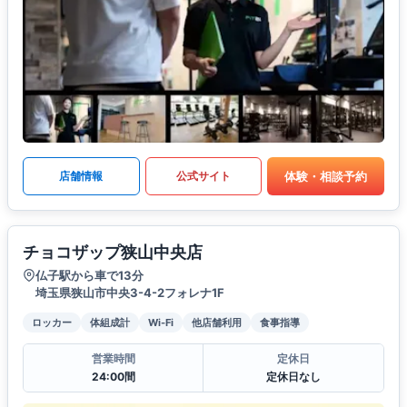
体験・相談予約
店舗情報
公式サイト
チョコザップ狭山中央店
仏子駅から車で13分
埼玉県狭山市中央3-4-2フォレナ1F
ロッカー
体組成計
Wi-Fi
他店舗利用
食事指導
営業時間
定休日
24:00間
定休日なし