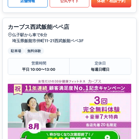
体験・相談予約
店舗情報
公式サイト
カーブス西武飯能ペペ店
仏子駅から車で8分
埼玉県飯能市仲町11-21西武飯能ペペ3F
駐車場
無料体験
営業時間
定休日
平日 10:00〜13:00
毎週日曜日