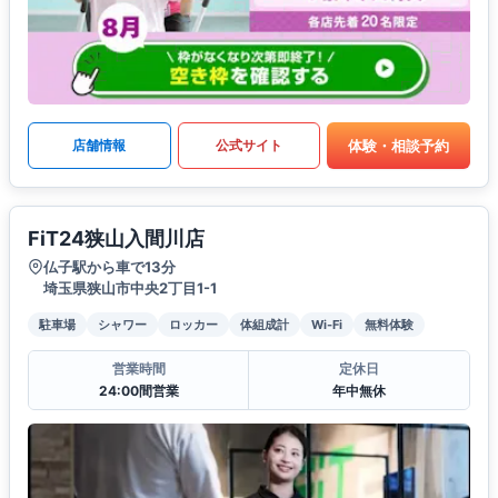
体験・相談予約
店舗情報
公式サイト
FiT24狭山入間川店
仏子駅から車で13分
埼玉県狭山市中央2丁目1-1
駐車場
シャワー
ロッカー
体組成計
Wi-Fi
無料体験
営業時間
定休日
24:00間営業
年中無休