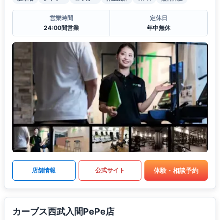
営業時間
定休日
24:00間営業
年中無休
体験・相談予約
店舗情報
公式サイト
カーブス西武入間PePe店