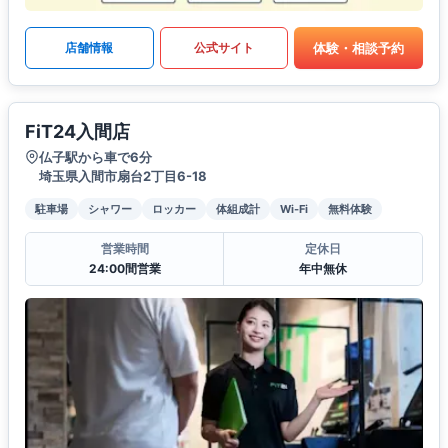
体験・相談予約
店舗情報
公式サイト
FiT24入間店
仏子駅から車で6分
埼玉県入間市扇台2丁目6-18
駐車場
シャワー
ロッカー
体組成計
Wi-Fi
無料体験
営業時間
定休日
24:00間営業
年中無休