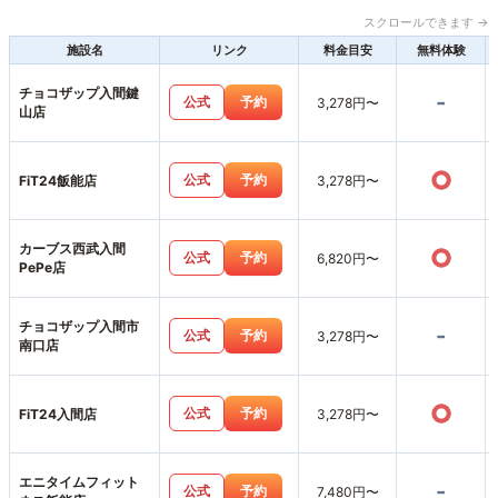
スクロールできます →
施設名
リンク
料金目安
無料体験
チョコザップ入間鍵
-
公式
予約
3,278円〜
山店
○
公式
予約
FiT24飯能店
3,278円〜
カーブス西武入間
○
公式
予約
6,820円〜
PePe店
チョコザップ入間市
-
公式
予約
3,278円〜
南口店
○
公式
予約
FiT24入間店
3,278円〜
エニタイムフィット
-
公式
予約
7,480円〜