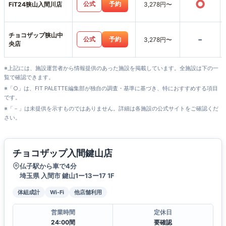
○
公式
予約
FiT24狭山入間川店
3,278円〜
チョコザップ狭山中
-
公式
予約
3,278円〜
央店
※上記には、施設運営者から情報提供のあった施設を掲載しています。全施設は下の一
覧で確認できます。
※「○」は、FIT PALETTE編集部が独自の調査・基準に基づき、特におすすめする項目
です。
※「－」は未提供を示すものではありません。詳細は各施設の公式サイトをご確認くだ
さい。
チョコザップ入間鍵山店
仏子駅から車で4分
埼玉県 入間市 鍵山1ー13ー17 1F
体組成計
Wi-Fi
他店舗利用
営業時間
定休日
24:00間
要確認