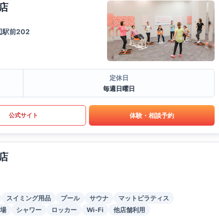
店
駅前202
定休日
毎週日曜日
体験・相談予約
公式サイト
店
スイミング用品
プール
サウナ
マットピラティス
場
シャワー
ロッカー
Wi-Fi
他店舗利用