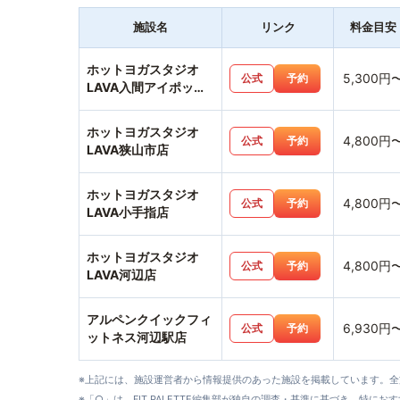
施設名
リンク
料金目安
ホットヨガスタジオ
5,300円
公式
予約
LAVA入間アイポット
店
ホットヨガスタジオ
4,800円
公式
予約
LAVA狭山市店
ホットヨガスタジオ
4,800円
公式
予約
LAVA小手指店
ホットヨガスタジオ
4,800円
公式
予約
LAVA河辺店
アルペンクイックフィ
6,930円
公式
予約
ットネス河辺駅店
※上記には、施設運営者から情報提供のあった施設を掲載しています。
※「○」は、FIT PALETTE編集部が独自の調査・基準に基づき、特にお