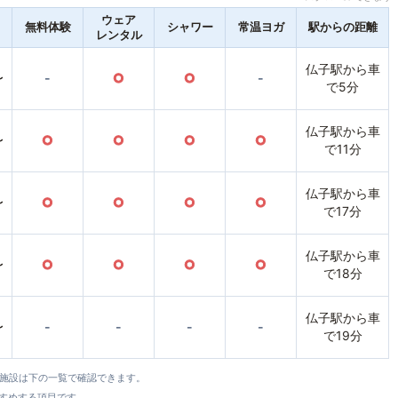
ウェア
無料体験
シャワー
常温ヨガ
駅からの距離
レンタル
仏子駅から車
〜
-
○
○
-
で5分
仏子駅から車
〜
○
○
○
○
で11分
仏子駅から車
〜
○
○
○
○
で17分
仏子駅から車
〜
○
○
○
○
で18分
仏子駅から車
〜
-
-
-
-
で19分
全施設は下の一覧で確認できます。
すすめする項目です。