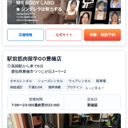
体験・相談予約
店舗情報
公式サイト
駅前筋肉留学GO豊橋店
高師駅から車で6分
愛知県豊橋市つつじが丘3ー1ー2
タオルレンタル
シューズレンタル
ウェアレンタル
駐車場
体組成計
子連れOK
無料体験
プロテイン
もっと見る
営業時間
定休日
7:00〜23:00(最終受付22:00)
要確認