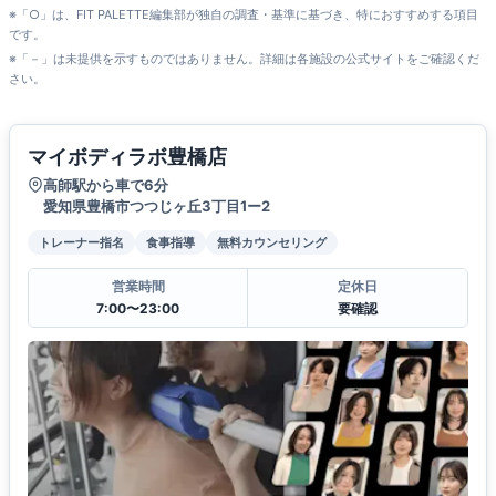
※「○」は、FIT PALETTE編集部が独自の調査・基準に基づき、特におすすめする項目
です。
※「－」は未提供を示すものではありません。詳細は各施設の公式サイトをご確認くだ
さい。
マイボディラボ豊橋店
高師駅から車で6分
愛知県豊橋市つつじヶ丘3丁目1ー2
トレーナー指名
食事指導
無料カウンセリング
営業時間
定休日
7:00〜23:00
要確認