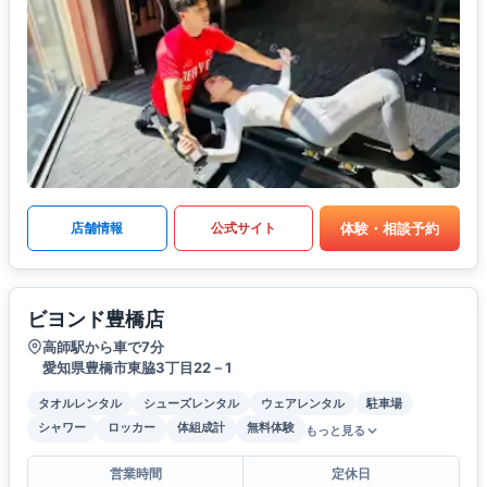
体験・相談予約
店舗情報
公式サイト
ビヨンド豊橋店
高師駅から車で7分
愛知県豊橋市東脇3丁目22－1
タオルレンタル
シューズレンタル
ウェアレンタル
駐車場
シャワー
ロッカー
体組成計
無料体験
もっと見る
営業時間
定休日