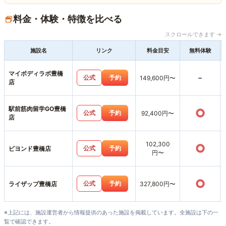
料金・体験・特徴を比べる
スクロールできます →
施設名
リンク
料金目安
無料体験
マイボディラボ豊橋
-
公式
予約
149,600円〜
店
駅前筋肉留学GO豊橋
○
公式
予約
92,400円〜
店
102,300
○
公式
予約
ビヨンド豊橋店
円〜
○
公式
予約
ライザップ豊橋店
327,800円〜
※上記には、施設運営者から情報提供のあった施設を掲載しています。全施設は下の一
覧で確認できます。