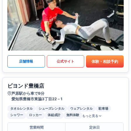
体験・相談予約
店舗情報
公式サイト
ビヨンド豊橋店
芦原駅から車で9分
愛知県豊橋市東脇3丁目22－1
タオルレンタル
シューズレンタル
ウェアレンタル
駐車場
シャワー
ロッカー
体組成計
無料体験
もっと見る
営業時間
定休日