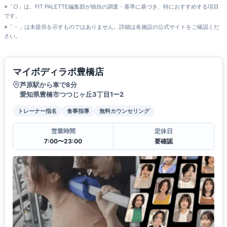
※「○」は、FIT PALETTE編集部が独自の調査・基準に基づき、特におすすめする項目
です。
※「－」は未提供を示すものではありません。詳細は各施設の公式サイトをご確認くだ
さい。
マイボディラボ豊橋店
芦原駅から車で8分
愛知県豊橋市つつじヶ丘3丁目1ー2
トレーナー指名
食事指導
無料カウンセリング
営業時間
定休日
7:00〜23:00
要確認