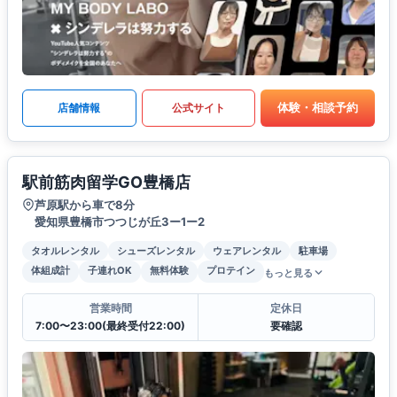
体験・相談予約
店舗情報
公式サイト
駅前筋肉留学GO豊橋店
芦原駅から車で8分
愛知県豊橋市つつじが丘3ー1ー2
タオルレンタル
シューズレンタル
ウェアレンタル
駐車場
体組成計
子連れOK
無料体験
プロテイン
もっと見る
営業時間
定休日
7:00〜23:00(最終受付22:00)
要確認