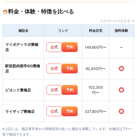
料金・体験・特徴を比べる
スクロールできます →
施設名
リンク
料金目安
無料体験
マイボディラボ豊橋
-
公式
予約
149,600円〜
店
駅前筋肉留学GO豊橋
○
公式
予約
92,400円〜
店
102,300
○
公式
予約
ビヨンド豊橋店
円〜
○
公式
予約
ライザップ豊橋店
327,800円〜
※上記には、施設運営者から情報提供のあった施設を掲載しています。全施設は下の一
覧で確認できます。