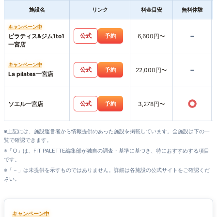
施設名
リンク
料金目安
無料体験
キャンペーン中
-
公式
予約
ピラティス&ジム1to1
6,600円〜
一宮店
キャンペーン中
-
公式
予約
22,000円〜
La pilates一宮店
○
公式
予約
ソエル一宮店
3,278円〜
※上記には、施設運営者から情報提供のあった施設を掲載しています。全施設は下の一
覧で確認できます。
※「○」は、FIT PALETTE編集部が独自の調査・基準に基づき、特におすすめする項目
です。
※「－」は未提供を示すものではありません。詳細は各施設の公式サイトをご確認くだ
さい。
キャンペーン中