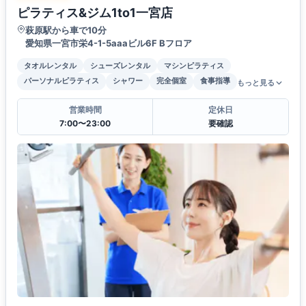
ピラティス&ジム1to1一宮店
萩原駅から車で10分
愛知県一宮市栄4-1-5aaaビル6F Bフロア
タオルレンタル
シューズレンタル
マシンピラティス
パーソナルピラティス
シャワー
完全個室
食事指導
もっと見る
営業時間
定休日
7:00〜23:00
要確認