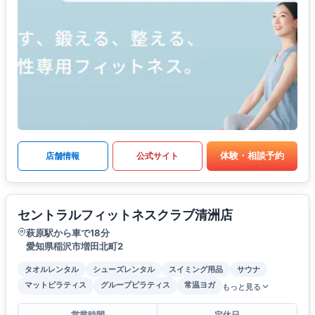
体験・相談予約
店舗情報
公式サイト
セントラルフィットネスクラブ清洲店
萩原駅から車で18分
愛知県稲沢市増田北町2
タオルレンタル
シューズレンタル
スイミング用品
サウナ
マットピラティス
グループピラティス
常温ヨガ
もっと見る
営業時間
定休日