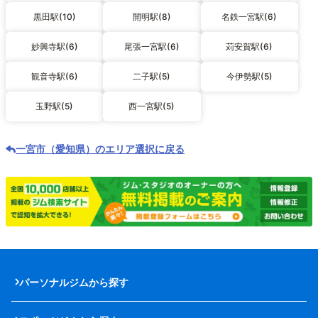
黒田駅(10)
開明駅(8)
名鉄一宮駅(6)
妙興寺駅(6)
尾張一宮駅(6)
苅安賀駅(6)
観音寺駅(6)
二子駅(5)
今伊勢駅(5)
玉野駅(5)
西一宮駅(5)
一宮市（愛知県）のエリア選択に戻る
パーソナルジムから探す