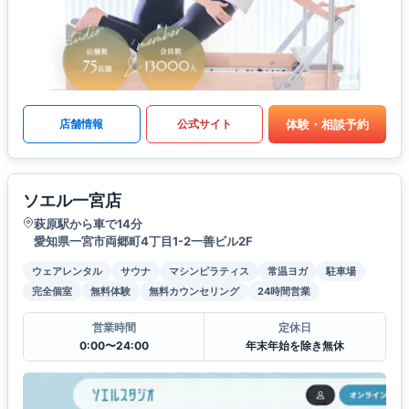
体験・相談予約
店舗情報
公式サイト
ソエル一宮店
萩原駅から車で14分
愛知県一宮市両郷町4丁目1-2一善ビル2F
ウェアレンタル
サウナ
マシンピラティス
常温ヨガ
駐車場
完全個室
無料体験
無料カウンセリング
24時間営業
営業時間
定休日
0:00〜24:00
年末年始を除き無休