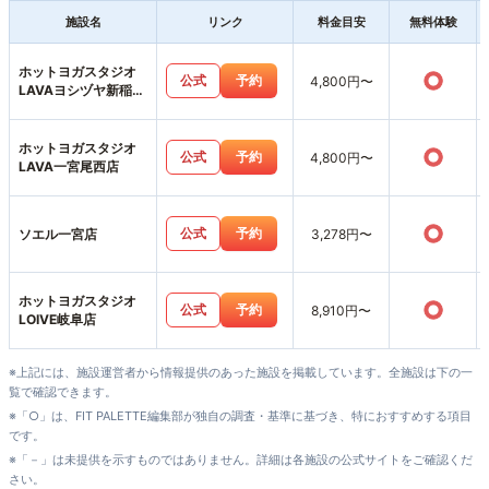
施設名
リンク
料金目安
無料体験
ホットヨガスタジオ
○
公式
予約
4,800円〜
LAVAヨシヅヤ新稲沢
店
ホットヨガスタジオ
○
公式
予約
4,800円〜
LAVA一宮尾西店
○
公式
予約
ソエル一宮店
3,278円〜
ホットヨガスタジオ
○
公式
予約
8,910円〜
LOIVE岐阜店
※上記には、施設運営者から情報提供のあった施設を掲載しています。全施設は下の一
覧で確認できます。
※「○」は、FIT PALETTE編集部が独自の調査・基準に基づき、特におすすめする項目
です。
※「－」は未提供を示すものではありません。詳細は各施設の公式サイトをご確認くだ
さい。