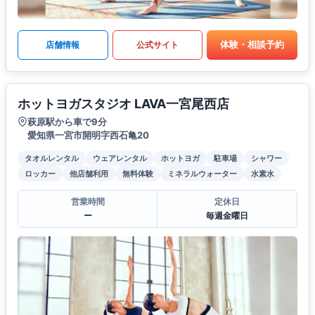
体験・相談予約
店舗情報
公式サイト
ホットヨガスタジオ LAVA一宮尾西店
萩原駅から車で9分
愛知県一宮市開明字西石亀20
タオルレンタル
ウェアレンタル
ホットヨガ
駐車場
シャワー
ロッカー
他店舗利用
無料体験
ミネラルウォーター
水素水
営業時間
定休日
ー
毎週金曜日