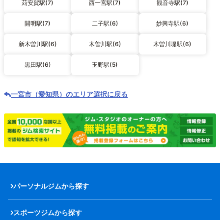
苅安賀駅(7)
西一宮駅(7)
観音寺駅(7)
開明駅(7)
二子駅(6)
妙興寺駅(6)
新木曽川駅(6)
木曽川駅(6)
木曽川堤駅(6)
黒田駅(6)
玉野駅(5)
一宮市（愛知県）のエリア選択に戻る
パーソナルジムから探す
スポーツジムから探す