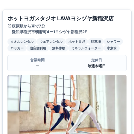
ホットヨガスタジオ LAVAヨシヅヤ新稲沢店
萩原駅から車で7分
愛知県稲沢市朝府町4ー1ヨシヅヤ新稲沢2F
タオルレンタル
ウェアレンタル
ホットヨガ
駐車場
シャワー
ロッカー
他店舗利用
無料体験
ミネラルウォーター
水素水
営業時間
定休日
ー
毎週木曜日