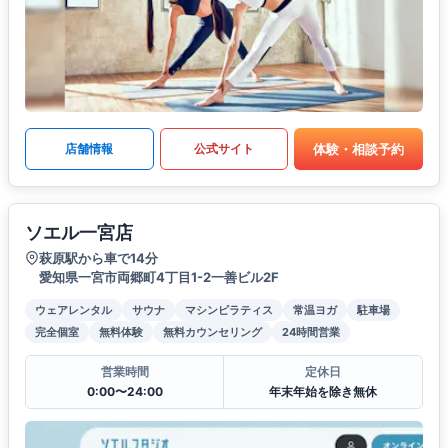
体験・相談予約
店舗情報
公式サイト
ソエル一宮店
萩原駅から車で14分
愛知県一宮市両郷町4丁目1-2一善ビル2F
ウェアレンタル
サウナ
マシンピラティス
常温ヨガ
駐車場
完全個室
無料体験
無料カウンセリング
24時間営業
営業時間
定休日
0:00〜24:00
年末年始を除き無休