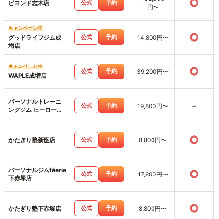
○
公式
予約
ビヨンド志木店
円〜
キャンペーン中
○
公式
予約
グッドライフジム成
14,800円〜
増店
キャンペーン中
○
公式
予約
39,200円〜
WAPLE成増店
パーソナルトレーニ
-
公式
予約
19,800円〜
ングジム ヒーローズ
フィットネス志木店
○
公式
予約
かたぎり塾新座店
8,800円〜
パーソナルジムféerie
○
公式
予約
17,600円〜
下赤塚店
○
公式
予約
かたぎり塾下赤塚店
8,800円〜