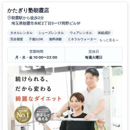
かたぎり塾朝霞店
朝霞駅から徒歩2分
埼玉県朝霞市本町2丁目5ー17岡野ビル1F
タオルレンタル
シューズレンタル
ウェアレンタル
体組成計
完全個室
子連れOK
無料体験
ミネラルウォーター
もっと見る
営業時間
定休日
月・水・金 10:00〜22:00
毎週火曜日