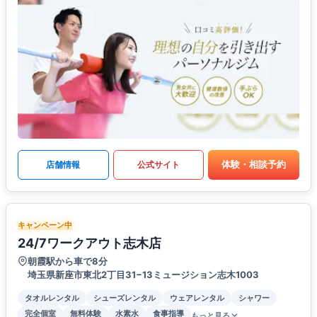
体験・相談予約
店舗情報
公式サイト
キャンペーン中
24/7ワークアウト志木店
朝霞駅から車で8分
埼玉県新座市東北2丁目31−13ミュージション志木1003
タオルレンタル
シューズレンタル
ウェアレンタル
シャワー
完全個室
無料体験
水素水
食事指導
もっと見る