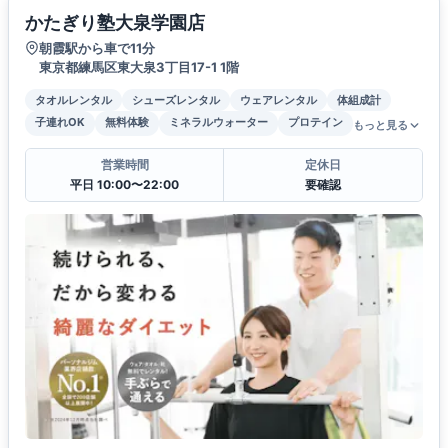
かたぎり塾大泉学園店
朝霞駅から車で11分
東京都練馬区東大泉3丁目17-1 1階
タオルレンタル
シューズレンタル
ウェアレンタル
体組成計
子連れOK
無料体験
ミネラルウォーター
プロテイン
もっと見る
営業時間
定休日
平日 10:00〜22:00
要確認