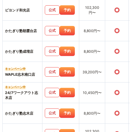
102,300
○
公式
予約
ビヨンド和光店
円〜
○
公式
予約
かたぎり塾朝霞台店
8,800円〜
○
公式
予約
かたぎり塾成増店
8,800円〜
キャンペーン中
○
公式
予約
39,200円〜
WAPLE志木南口店
キャンペーン中
○
公式
予約
24/7ワークアウト志
10,450円〜
木店
○
公式
予約
かたぎり塾志木店
8,800円〜
102,300