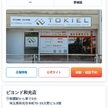
ー
要確認
体験・相談予約
店舗情報
公式サイト
ビヨンド和光店
朝霞駅から車で3分
埼玉県和光市本町15-35大野ビル3階