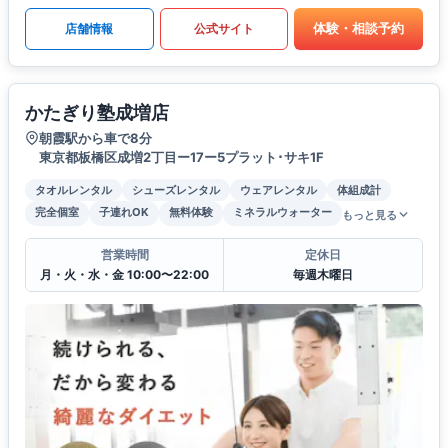
体験・相談予約
店舗情報
公式サイト
かたぎり塾成増店
朝霞駅から車で8分
東京都板橋区成増2丁目ー17ー5プラット･サキ1F
タオルレンタル
シューズレンタル
ウェアレンタル
体組成計
完全個室
子連れOK
無料体験
ミネラルウォーター
もっと見る
営業時間
定休日
月・火・水・金 10:00〜22:00
毎週木曜日