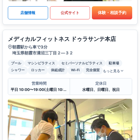
体験・相談予約
店舗情報
公式サイト
メディカルフィットネス ドゥラサンテ本店
朝霞駅から車で3分
埼玉県朝霞市溝沼三丁目２―３２
プール
マシンピラティス
セミパーソナルピラティス
駐車場
シャワー
ロッカー
体組成計
Wi-Fi
完全個室
もっと見る
営業時間
定休日
平日 10:00〜19:00(土曜日 10:00〜17:00)
水曜日、日曜日、祝日