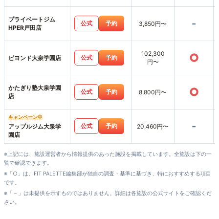
プライベートジム
-
公式
予約
3,850円〜
HPER戸田店
102,300
○
公式
予約
ビヨンド大泉学園店
円〜
かたぎり塾大泉学園
○
公式
予約
8,800円〜
店
キャンペーン中
-
公式
予約
アップルジム大泉学
20,460円〜
園店
※上記には、施設運営者から情報提供のあった施設を掲載しています。全施設は下の一
覧で確認できます。
※「○」は、FIT PALETTE編集部が独自の調査・基準に基づき、特におすすめする項目
です。
※「－」は未提供を示すものではありません。詳細は各施設の公式サイトをご確認くだ
さい。