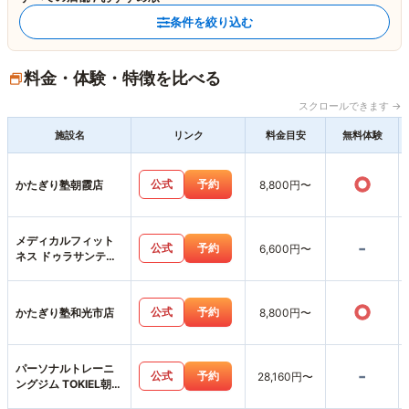
条件を絞り込む
料金・体験・特徴を比べる
スクロールできます →
施設名
リンク
料金目安
無料体験
○
公式
予約
かたぎり塾朝霞店
8,800円〜
メディカルフィット
-
公式
予約
6,600円〜
ネス ドゥラサンテ本
店
○
公式
予約
かたぎり塾和光市店
8,800円〜
パーソナルトレーニ
-
公式
予約
28,160円〜
ングジム TOKIEL朝霞
溝沼店