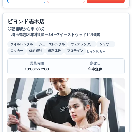
ビヨンド志木店
朝霞駅から車で8分
埼玉県志木市本町5ー24ー7イーストウッドビル5階
タオルレンタル
シューズレンタル
ウェアレンタル
シャワー
ロッカー
体組成計
無料体験
プロテイン
もっと見る
営業時間
定休日
10:00〜22:00
年中無休