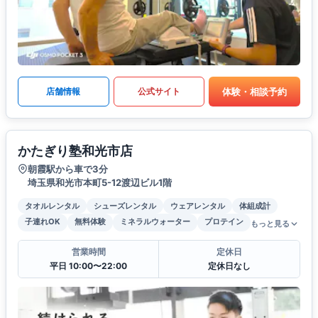
体験・相談予約
店舗情報
公式サイト
かたぎり塾和光市店
朝霞駅から車で3分
埼玉県和光市本町5-12渡辺ビル1階
タオルレンタル
シューズレンタル
ウェアレンタル
体組成計
子連れOK
無料体験
ミネラルウォーター
プロテイン
もっと見る
営業時間
定休日
平日 10:00〜22:00
定休日なし