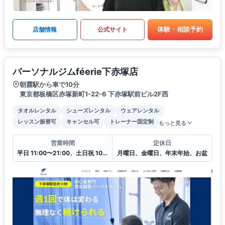
体験・相談予約
店舗情報
公式サイト
パーソナルジムféerie下赤塚店
朝霞駅から車で10分
東京都板橋区赤塚新町1-22-6 下赤塚駅前ビル2F西
タオルレンタル
シューズレンタル
ウェアレンタル
レッスン振替可
キャンセル可
トレーナー固定制
もっと見る
営業時間
定休日
平日 11:00〜21:00、土日祝 10:00〜20:00
月曜日、金曜日、年末年始、お盆