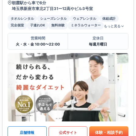
朝霞駅から車で8分
埼玉県新座市東北2丁目31ー12高やビル3号室
タオルレンタル
シューズレンタル
ウェアレンタル
体組成計
完全個室
子連れOK
無料体験
ミネラルウォーター
もっと見る
営業時間
定休日
火・水・金 10:00〜22:00
毎週月曜日
体験・相談予約
店舗情報
公式サイト