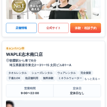
体験・相談予約
店舗情報
公式サイト
キャンペーン中
WAPLE志木南口店
朝霞駅から車で8分
埼玉県新座市東北2ー31ー15 太田ビルB1ーA
タオルレンタル
シューズレンタル
ウェアレンタル
完全個室
子連れOK
他店舗利用
無料体験
ミネラルウォーター
もっと見る
営業時間
定休日
9:00〜22:00
定休日なし