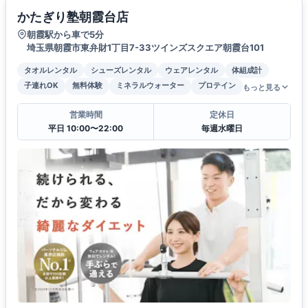
かたぎり塾朝霞台店
朝霞駅から車で5分
埼玉県朝霞市東弁財1丁目7-33ツインズスクエア朝霞台101
タオルレンタル
シューズレンタル
ウェアレンタル
体組成計
子連れOK
無料体験
ミネラルウォーター
プロテイン
もっと見る
営業時間
定休日
平日 10:00〜22:00
毎週水曜日