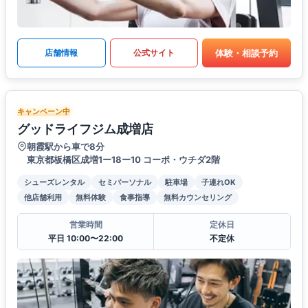
体験・相談予約
店舗情報
公式サイト
キャンペーン中
グッドライフジム成増店
朝霞駅から車で8分
東京都板橋区成増1ー18ー10 コーポ・ウチダ2階
シューズレンタル
セミパーソナル
駐車場
子連れOK
他店舗利用
無料体験
食事指導
無料カウンセリング
営業時間
定休日
平日 10:00〜22:00
不定休