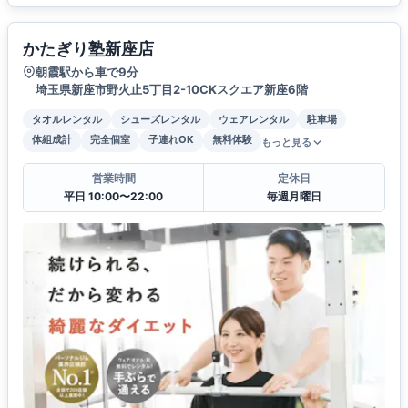
かたぎり塾新座店
朝霞駅から車で9分
埼玉県新座市野火止5丁目2-10CKスクエア新座6階
タオルレンタル
シューズレンタル
ウェアレンタル
駐車場
体組成計
完全個室
子連れOK
無料体験
もっと見る
営業時間
定休日
平日 10:00〜22:00
毎週月曜日