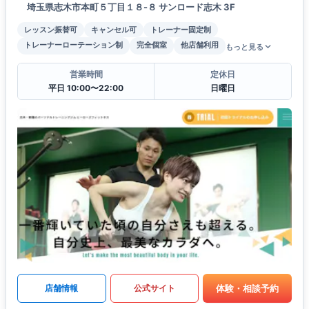
埼玉県志木市本町５丁目１８-８ サンロード志木 3F
レッスン振替可
キャンセル可
トレーナー固定制
トレーナーローテーション制
完全個室
他店舗利用
もっと見る
営業時間
定休日
平日 10:00〜22:00
日曜日
体験・相談予約
店舗情報
公式サイト