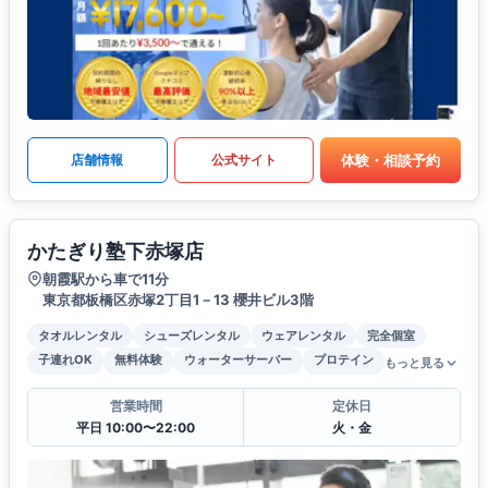
体験・相談予約
店舗情報
公式サイト
かたぎり塾下赤塚店
朝霞駅から車で11分
東京都板橋区赤塚2丁目1－13 櫻井ビル3階
タオルレンタル
シューズレンタル
ウェアレンタル
完全個室
子連れOK
無料体験
ウォーターサーバー
プロテイン
もっと見る
営業時間
定休日
平日 10:00〜22:00
火・金