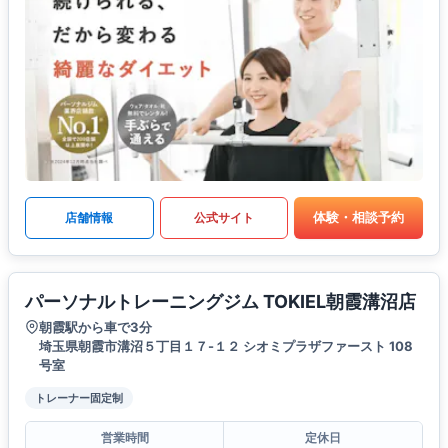
体験・相談予約
店舗情報
公式サイト
パーソナルトレーニングジム TOKIEL朝霞溝沼店
朝霞駅から車で3分
埼玉県朝霞市溝沼５丁目１７-１２ シオミプラザファースト 108
号室
トレーナー固定制
営業時間
定休日