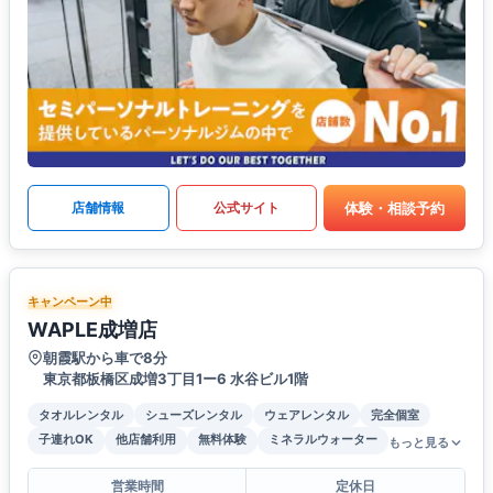
体験・相談予約
店舗情報
公式サイト
キャンペーン中
WAPLE成増店
朝霞駅から車で8分
東京都板橋区成増3丁目1ー6 水谷ビル1階
タオルレンタル
シューズレンタル
ウェアレンタル
完全個室
子連れOK
他店舗利用
無料体験
ミネラルウォーター
もっと見る
営業時間
定休日