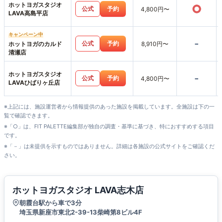
ホットヨガスタジオ
○
公式
予約
4,800円〜
LAVA高島平店
キャンペーン中
-
公式
予約
ホットヨガのカルド
8,910円〜
清瀬店
ホットヨガスタジオ
-
公式
予約
4,800円〜
LAVAひばりヶ丘店
※上記には、施設運営者から情報提供のあった施設を掲載しています。全施設は下の一
覧で確認できます。
※「○」は、FIT PALETTE編集部が独自の調査・基準に基づき、特におすすめする項目
です。
※「－」は未提供を示すものではありません。詳細は各施設の公式サイトをご確認くだ
さい。
ホットヨガスタジオ LAVA志木店
朝霞台駅から車で3分
埼玉県新座市東北2-39-13柴崎第8ビル4F