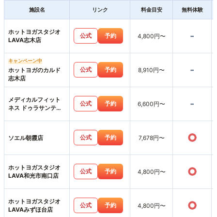
施設名
リンク
料金目安
無料体験
ホットヨガスタジオ
-
公式
予約
4,800円〜
LAVA志木店
キャンペーン中
-
公式
予約
ホットヨガのカルド
8,910円〜
志木店
メディカルフィット
-
公式
予約
6,600円〜
ネス ドゥラサンテ本
店
○
公式
予約
ソエル朝霞店
7,678円〜
ホットヨガスタジオ
○
公式
予約
4,800円〜
LAVA和光市南口店
ホットヨガスタジオ
○
公式
予約
4,800円〜
LAVAみずほ台店