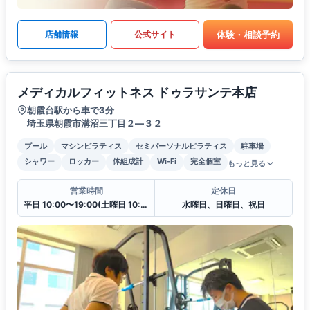
体験・相談予約
店舗情報
公式サイト
メディカルフィットネス ドゥラサンテ本店
朝霞台駅から車で3分
埼玉県朝霞市溝沼三丁目２―３２
プール
マシンピラティス
セミパーソナルピラティス
駐車場
シャワー
ロッカー
体組成計
Wi-Fi
完全個室
もっと見る
営業時間
定休日
平日 10:00〜19:00(土曜日 10:00〜17:00)
水曜日、日曜日、祝日