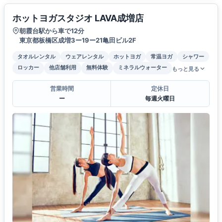
ホットヨガスタジオ LAVA成増店
朝霞台駅から車で12分
東京都板橋区成増3ー19ー21亀田ビル2F
タオルレンタル
ウェアレンタル
ホットヨガ
常温ヨガ
シャワー
ロッカー
他店舗利用
無料体験
ミネラルウォーター
もっと見る
営業時間
定休日
ー
毎週火曜日