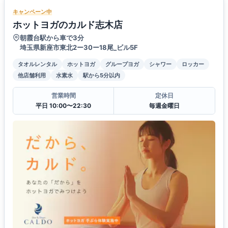
キャンペーン中
ホットヨガのカルド志木店
朝霞台駅から車で3分
埼玉県新座市東北2ー30ー18尾_ビル5F
タオルレンタル
ホットヨガ
グループヨガ
シャワー
ロッカー
他店舗利用
水素水
駅から5分以内
営業時間
定休日
平日 10:00〜22:30
毎週金曜日