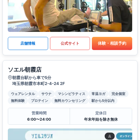
体験・相談予約
店舗情報
公式サイト
ソエル朝霞店
朝霞台駅から車で5分
埼玉県朝霞市本町2-4-24 2F
ウェアレンタル
サウナ
マシンピラティス
常温ヨガ
完全個室
無料体験
プロテイン
無料カウンセリング
駅から5分以内
営業時間
定休日
6:00〜24:00
年末年始を除き無休