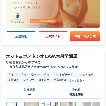
体験・相談予約
店舗情報
公式サイト
ホットヨガスタジオ LAVA大泉学園店
朝霞台駅から車で14分
東京都練馬区東大泉4ー26ー18サンパレス大泉2F
タオルレンタル
ウェアレンタル
マットピラティス
ホットヨガ
常温ヨガ
シャワー
ロッカー
他店舗利用
もっと見る
営業時間
定休日
ー
毎週木曜日