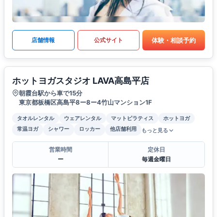
体験・相談予約
店舗情報
公式サイト
ホットヨガスタジオ LAVA高島平店
朝霞台駅から車で15分
東京都板橋区高島平8ー8ー4竹山マンション1F
タオルレンタル
ウェアレンタル
マットピラティス
ホットヨガ
常温ヨガ
シャワー
ロッカー
他店舗利用
もっと見る
営業時間
定休日
ー
毎週金曜日