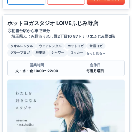
ホットヨガスタジオ LOIVEふじみ野店
朝霞台駅から車で15分
埼玉県ふじみ野市うれし野2丁目10_87トナリエふじみ野2階
タオルレンタル
ウェアレンタル
ホットヨガ
常温ヨガ
グループヨガ
駐車場
シャワー
ロッカー
もっと見る
営業時間
定休日
火・水・金 10:00〜22:00
毎週月曜日