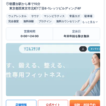
朝霞台駅から車で15分
東京都西東京市北町1丁目6-1レッツビルディング4F
ウェアレンタル
サウナ
マシンピラティス
常温ヨガ
駐車場
完全個室
無料体験
プロテイン
無料カウンセリング
もっと見る
営業時間
定休日
0:00〜24:00
年末年始を除き無休
体験・相談予約
店舗情報
公式サイト