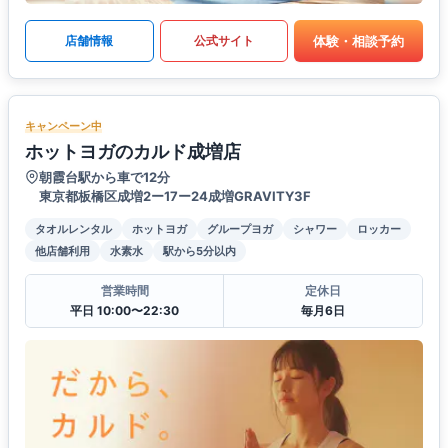
体験・相談予約
店舗情報
公式サイト
キャンペーン中
ホットヨガのカルド成増店
朝霞台駅から車で12分
東京都板橋区成増2ー17ー24成増GRAVITY3F
タオルレンタル
ホットヨガ
グループヨガ
シャワー
ロッカー
他店舗利用
水素水
駅から5分以内
営業時間
定休日
平日 10:00〜22:30
毎月6日