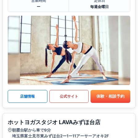
営業時間
定休日
ー
毎週金曜日
体験・相談予約
店舗情報
公式サイト
ホットヨガスタジオ LAVAみずほ台店
朝霞台駅から車で9分
埼玉県富士見市東みずほ台2ー1ー11アーサーアオキ2F