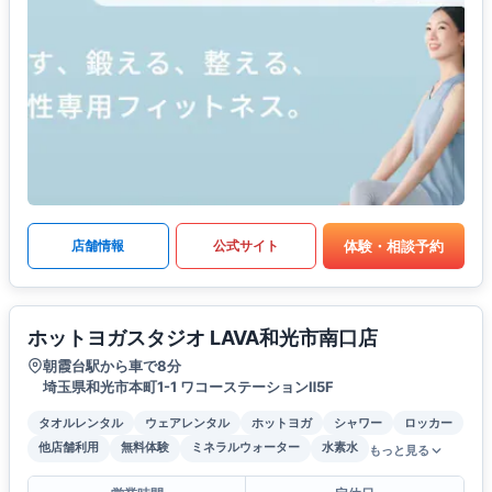
体験・相談予約
店舗情報
公式サイト
ホットヨガスタジオ LAVA和光市南口店
朝霞台駅から車で8分
埼玉県和光市本町1-1 ワコーステーションⅡ5F
タオルレンタル
ウェアレンタル
ホットヨガ
シャワー
ロッカー
他店舗利用
無料体験
ミネラルウォーター
水素水
もっと見る