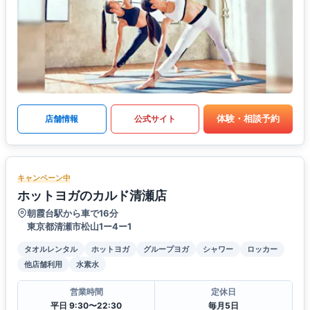
体験・相談予約
店舗情報
公式サイト
キャンペーン中
ホットヨガのカルド清瀬店
朝霞台駅から車で16分
東京都清瀬市松山1ー4ー1
タオルレンタル
ホットヨガ
グループヨガ
シャワー
ロッカー
他店舗利用
水素水
営業時間
定休日
平日 9:30〜22:30
毎月5日