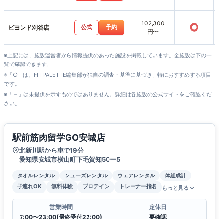
102,300
○
公式
予約
ビヨンド刈谷店
円〜
※上記には、施設運営者から情報提供のあった施設を掲載しています。全施設は下の一
覧で確認できます。
※「○」は、FIT PALETTE編集部が独自の調査・基準に基づき、特におすすめする項目
です。
※「－」は未提供を示すものではありません。詳細は各施設の公式サイトをご確認くだ
さい。
駅前筋肉留学GO安城店
北新川駅から車で19分
愛知県安城市横山町下毛賀知50ー5
タオルレンタル
シューズレンタル
ウェアレンタル
体組成計
子連れOK
無料体験
プロテイン
トレーナー指名
もっと見る
営業時間
定休日
7:00〜23:00(最終受付22:00)
要確認