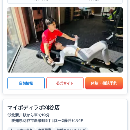
体験・相談予約
店舗情報
公式サイト
マイボディラボ刈谷店
北新川駅から車で19分
愛知県刈谷市新栄町5丁目3ー2藤井ビル1F
トレーナー指名
食事指導
無料カウンセリング