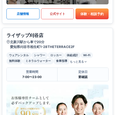
体験・相談予約
店舗情報
公式サイト
ライザップ刈谷店
北新川駅から車で20分
愛知県刈谷市相生町1-28THETERRACE2F
ウェアレンタル
シャワー
ロッカー
体組成計
Wi-Fi
無料体験
ミネラルウォーター
食事指導
もっと見る
営業時間
定休日
7:00〜23:00
要確認