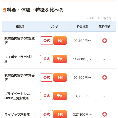
料金・体験・特徴を比べる
スクロールできます →
施設名
リンク
料金目安
無料体験
駅前筋肉留学GO安城
○
公式
予約
92,400円〜
店
マイボディラボ刈谷
-
公式
予約
149,600円〜
店
駅前筋肉留学GO刈谷
○
公式
予約
92,400円〜
店
プライベートジム
-
公式
予約
3,850円〜
HPER三河安城店
○
公式
予約
ライザップ刈谷店
327,800円〜