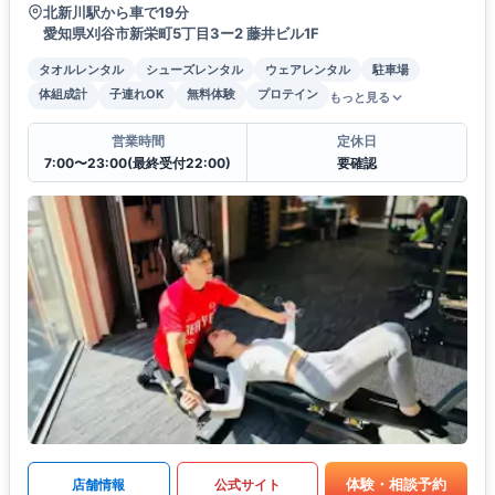
北新川駅から車で19分
愛知県刈谷市新栄町5丁目3ー2 藤井ビル1F
タオルレンタル
シューズレンタル
ウェアレンタル
駐車場
体組成計
子連れOK
無料体験
プロテイン
もっと見る
営業時間
定休日
7:00〜23:00(最終受付22:00)
要確認
体験・相談予約
店舗情報
公式サイト