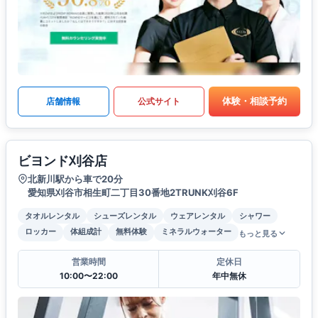
体験・相談予約
店舗情報
公式サイト
ビヨンド刈谷店
北新川駅から車で20分
愛知県刈谷市相生町二丁目30番地2TRUNK刈谷6F
タオルレンタル
シューズレンタル
ウェアレンタル
シャワー
ロッカー
体組成計
無料体験
ミネラルウォーター
もっと見る
営業時間
定休日
10:00〜22:00
年中無休