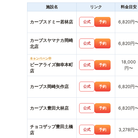
施設名
リンク
料金目安
カーブスドミー若林店
6,820円
公式
予約
カーブスヤマナカ岡崎
6,820円
公式
予約
北店
キャンペーン中
18,000
ビーアライズ御幸本町
公式
予約
円〜
店
カーブス岡崎矢作店
6,820円
公式
予約
カーブス豊田大林店
6,820円
公式
予約
チョコザップ豊田土橋
3,278円
公式
予約
店