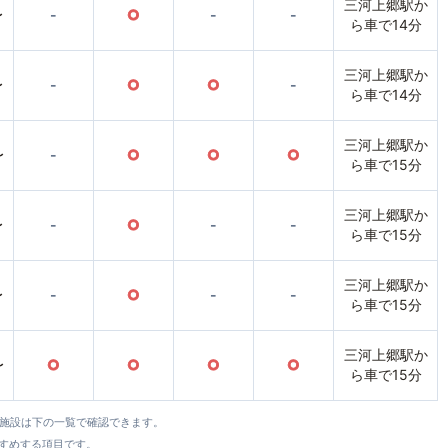
三河上郷駅か
〜
-
○
-
-
ら車で14分
三河上郷駅か
〜
-
○
○
-
ら車で14分
三河上郷駅か
〜
-
○
○
○
ら車で15分
三河上郷駅か
〜
-
○
-
-
ら車で15分
三河上郷駅か
〜
-
○
-
-
ら車で15分
三河上郷駅か
〜
○
○
○
○
ら車で15分
全施設は下の一覧で確認できます。
すすめする項目です。