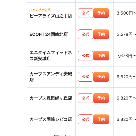
キャンペーン中
3,500円
公式
予約
ビーアライズ山之手店
ECOFIT24岡崎北店
3,278円
公式
予約
エニタイムフィットネ
7,678円
公式
予約
ス新安城店
カーブスアンディ安城
6,820円
公式
予約
店
カーブス豊田緑ヶ丘店
6,820円
公式
予約
カーブス岡崎シビコ店
6,820円
公式
予約