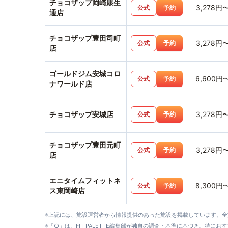
チョコザップ岡崎康生
3,278円
公式
予約
通店
チョコザップ豊田司町
3,278円
公式
予約
店
ゴールドジム安城コロ
6,600円
公式
予約
ナワールド店
チョコザップ安城店
3,278円
公式
予約
チョコザップ豊田元町
3,278円
公式
予約
店
エニタイムフィットネ
8,300円
公式
予約
ス東岡崎店
※上記には、施設運営者から情報提供のあった施設を掲載しています。
※「○」は、FIT PALETTE編集部が独自の調査・基準に基づき、特にお