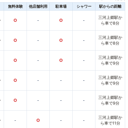
無料体験
他店舗利用
駐車場
シャワー
駅からの距離
三河上郷駅か
〜
○
-
○
-
ら車で8分
三河上郷駅か
〜
○
-
○
-
ら車で8分
三河上郷駅か
○
-
○
-
ら車で9分
三河上郷駅か
〜
○
-
-
-
ら車で9分
三河上郷駅か
〜
○
-
-
-
ら車で9分
三河上郷駅か
〜
-
○
-
-
ら車で11分