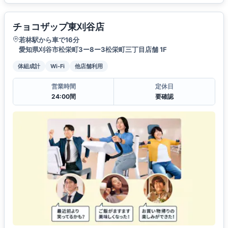
チョコザップ東刈谷店
若林駅から車で16分
愛知県刈谷市松栄町3ー8ー3松栄町三丁目店舗 1F
体組成計
Wi-Fi
他店舗利用
営業時間
定休日
24:00間
要確認