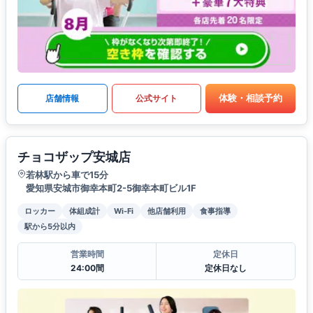
体験・相談予約
店舗情報
公式サイト
チョコザップ安城店
若林駅から車で15分
愛知県安城市御幸本町2-5御幸本町ビル1F
ロッカー
体組成計
Wi-Fi
他店舗利用
食事指導
駅から5分以内
営業時間
定休日
24:00間
定休日なし