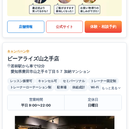
体験・相談予約
店舗情報
公式サイト
キャンペーン中
ビーアライズ山之手店
若林駅から車で12分
愛知県豊田市山之手６丁目５７ 加納マンション
レッスン振替可
キャンセル可
セミパーソナル
トレーナー固定制
トレーナーローテーション制
駐車場
体組成計
Wi-Fi
もっと見る
営業時間
定休日
平日 9:00〜22:00
日曜日