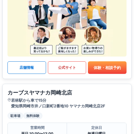
体験・相談予約
店舗情報
公式サイト
カーブスヤマナカ岡崎北店
若林駅から車で15分
愛知県岡崎市井ノ口新町2番地10 ヤマナカ岡崎北店2F
駐車場
無料体験
営業時間
定休日
平日 10:00〜13:00
毎週日曜日