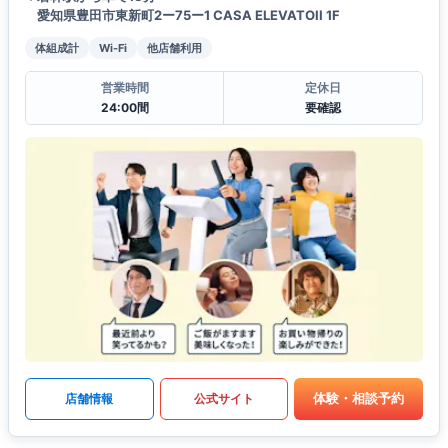
愛知県豊田市東新町2ー75ー1 CASA ELEVATOII 1F
体組成計
Wi-Fi
他店舗利用
営業時間
定休日
24:00間
要確認
体験・相談予約
店舗情報
公式サイト