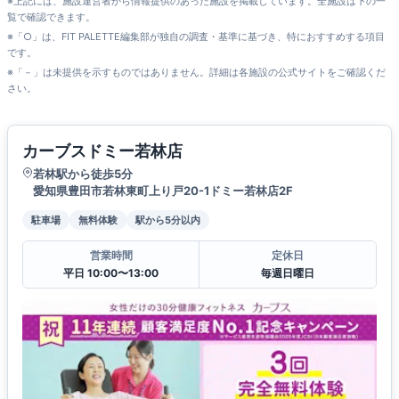
※上記には、施設運営者から情報提供のあった施設を掲載しています。全施設は下の一
覧で確認できます。
※「○」は、FIT PALETTE編集部が独自の調査・基準に基づき、特におすすめする項目
です。
※「－」は未提供を示すものではありません。詳細は各施設の公式サイトをご確認くだ
さい。
カーブスドミー若林店
若林駅から徒歩5分
愛知県豊田市若林東町上り戸20-1ドミー若林店2F
駐車場
無料体験
駅から5分以内
営業時間
定休日
平日 10:00〜13:00
毎週日曜日