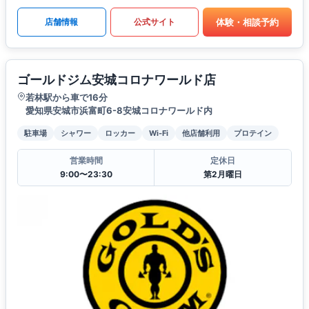
体験・相談予約
店舗情報
公式サイト
ゴールドジム安城コロナワールド店
若林駅から車で16分
愛知県安城市浜富町6-8安城コロナワールド内
駐車場
シャワー
ロッカー
Wi-Fi
他店舗利用
プロテイン
営業時間
定休日
9:00〜23:30
第2月曜日