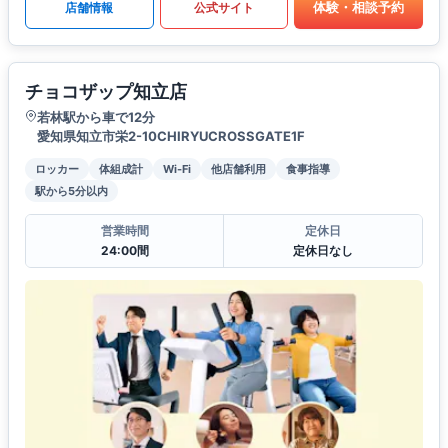
体験・相談予約
店舗情報
公式サイト
チョコザップ知立店
若林駅から車で12分
愛知県知立市栄2-10CHIRYUCROSSGATE1F
ロッカー
体組成計
Wi-Fi
他店舗利用
食事指導
駅から5分以内
営業時間
定休日
24:00間
定休日なし