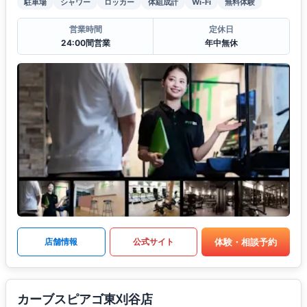
駐車場
シャワー
ロッカー
体組成計
Wi-Fi
無料体験
営業時間
定休日
24:00間営業
年中無休
体験・相談予約
店舗情報
公式サイト
カーブスピアゴ東刈谷店