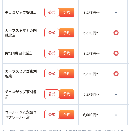
-
公式
予約
チョコザップ安城店
3,278円〜
カーブスヤマナカ岡
○
公式
予約
6,820円〜
崎北店
○
公式
予約
FiT24豊田小坂店
3,278円〜
カーブスピアゴ東刈
○
公式
予約
6,820円〜
谷店
チョコザップ東刈谷
-
公式
予約
3,278円〜
店
ゴールドジム安城コ
-
公式
予約
6,600円〜
ロナワールド店