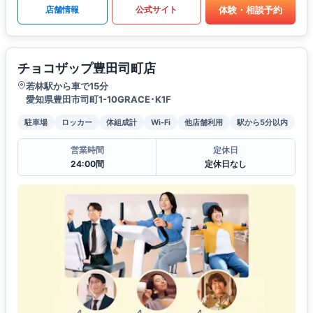
体験・相談予約
店舗情報
公式サイト
チョコザップ豊田司町店
若林駅から車で15分
愛知県豊田市司町1-10GRACE･K1F
駐車場
ロッカー
体組成計
Wi-Fi
他店舗利用
駅から5分以内
営業時間
定休日
24:00間
定休日なし