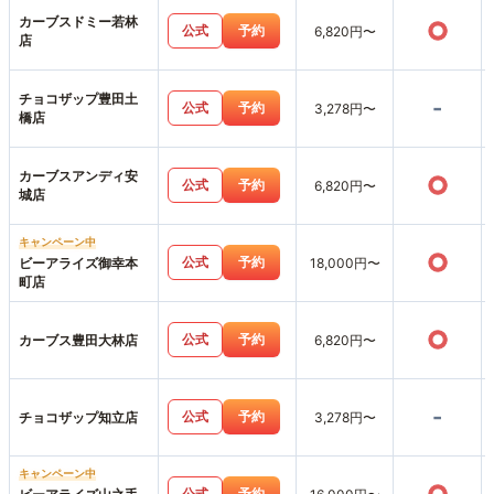
カーブスドミー若林
○
公式
予約
6,820円〜
店
チョコザップ豊田土
-
公式
予約
3,278円〜
橋店
カーブスアンディ安
○
公式
予約
6,820円〜
城店
キャンペーン中
○
公式
予約
ビーアライズ御幸本
18,000円〜
町店
○
公式
予約
カーブス豊田大林店
6,820円〜
-
公式
予約
チョコザップ知立店
3,278円〜
キャンペーン中
公式
予約