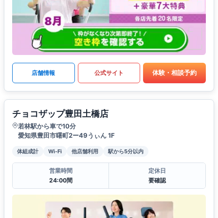
体験・相談予約
店舗情報
公式サイト
チョコザップ豊田土橋店
若林駅から車で10分
愛知県豊田市曙町2ー49うぃん 1F
体組成計
Wi-Fi
他店舗利用
駅から5分以内
営業時間
定休日
24:00間
要確認