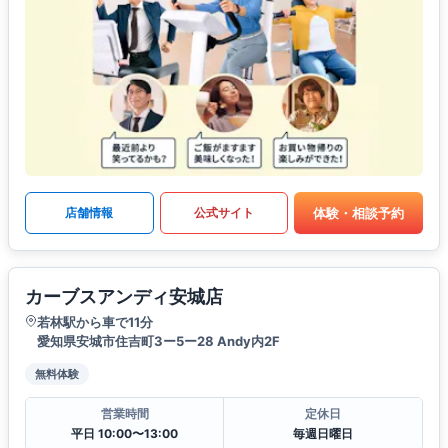
体験・相談予約
店舗情報
公式サイト
カーブスアンディ安城店
若林駅から車で11分
愛知県安城市住吉町3ー5ー28 Andy内2F
無料体験
営業時間
定休日
平日 10:00〜13:00
毎週日曜日