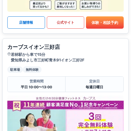
体験・相談予約
店舗情報
公式サイト
カーブスイオン三好店
若林駅から車で15分
愛知県みよし市三好町青木91イオン三好2F
駐車場
無料体験
営業時間
定休日
平日 10:00〜13:00
毎週日曜日