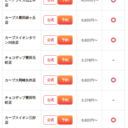
○
ビーアライズ山之手
16,000円〜
店
カーブス豊田緑ヶ丘
○
公式
予約
6,820円〜
店
カーブスイオンタウ
○
公式
予約
6,820円〜
ン刈谷店
チョコザップ豊田元
-
公式
予約
3,278円〜
町店
○
公式
予約
カーブス岡崎矢作店
6,820円〜
チョコザップ豊田司
-
公式
予約
3,278円〜
町店
カーブスイオン三好
○
公式
予約
6,820円〜
店