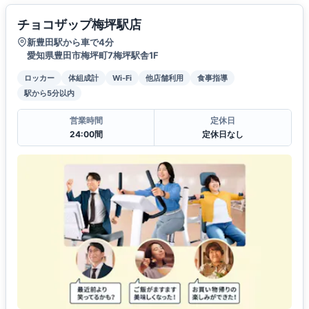
チョコザップ梅坪駅店
新豊田駅から車で4分
愛知県豊田市梅坪町7梅坪駅舎1F
ロッカー
体組成計
Wi-Fi
他店舗利用
食事指導
駅から5分以内
営業時間
定休日
24:00間
定休日なし