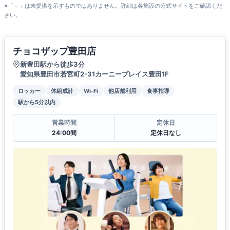
※「－」は未提供を示すものではありません。詳細は各施設の公式サイトをご確認くだ
さい。
チョコザップ豊田店
新豊田駅から徒歩3分
愛知県豊田市若宮町2-31カーニープレイス豊田1F
ロッカー
体組成計
Wi-Fi
他店舗利用
食事指導
駅から5分以内
営業時間
定休日
24:00間
定休日なし