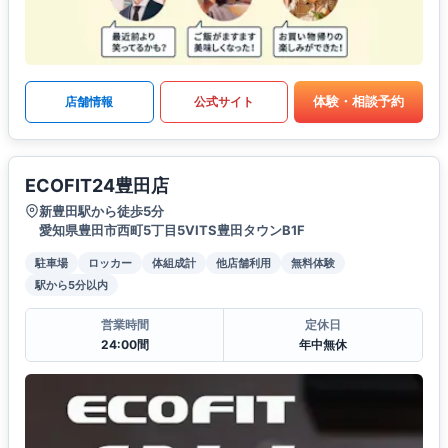
体験・相談予約
店舗情報
公式サイト
ECOFIT24豊田店
新豊田駅から徒歩5分
愛知県豊田市西町5丁目5VITS豊田タウンB1F
駐車場
ロッカー
体組成計
他店舗利用
無料体験
駅から5分以内
営業時間
定休日
24:00間
年中無休