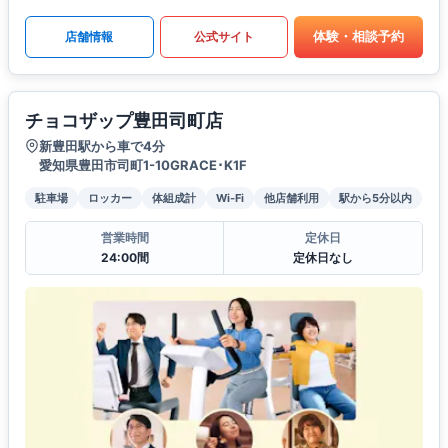
体験・相談予約
店舗情報
公式サイト
チョコザップ豊田司町店
新豊田駅から車で4分
愛知県豊田市司町1-10GRACE･K1F
駐車場
ロッカー
体組成計
Wi-Fi
他店舗利用
駅から5分以内
営業時間
定休日
24:00間
定休日なし