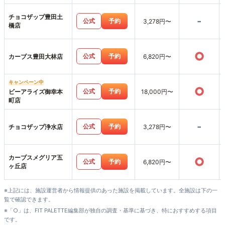
チョコザップ豊田土
-
公式
予約
3,278円〜
橋店
○
公式
予約
カーブス豊田大林店
6,820円〜
キャンペーン中
○
公式
予約
ビーアライズ御幸本
18,000円〜
町店
-
公式
予約
チョコザップ浄水店
3,278円〜
カーブスメグリア五
○
公式
予約
6,820円〜
ヶ丘店
※上記には、施設運営者から情報提供のあった施設を掲載しています。全施設は下の一
覧で確認できます。
※「○」は、FIT PALETTE編集部が独自の調査・基準に基づき、特におすすめする項目
です。