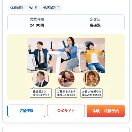
体組成計
Wi-Fi
他店舗利用
営業時間
定休日
24:00間
要確認
体験・相談予約
店舗情報
公式サイト