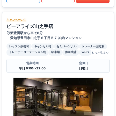
キャンペーン中
ビーアライズ山之手店
新豊田駅から車で8分
愛知県豊田市山之手６丁目５７ 加納マンション
レッスン振替可
キャンセル可
セミパーソナル
トレーナー固定制
トレーナーローテーション制
駐車場
体組成計
Wi-Fi
もっと見る
営業時間
定休日
平日 9:00〜22:00
日曜日