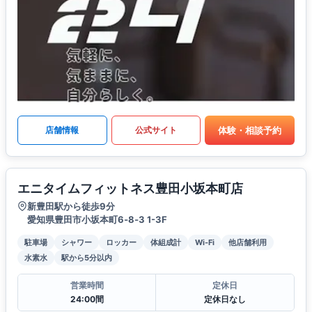
体験・相談予約
店舗情報
公式サイト
エニタイムフィットネス豊田小坂本町店
新豊田駅から徒歩9分
愛知県豊田市小坂本町6‐8‐3 1-3F
駐車場
シャワー
ロッカー
体組成計
Wi-Fi
他店舗利用
水素水
駅から5分以内
営業時間
定休日
24:00間
定休日なし