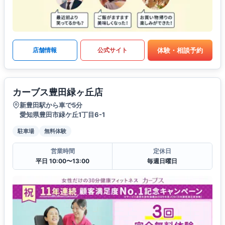
体験・相談予約
店舗情報
公式サイト
カーブス豊田緑ヶ丘店
新豊田駅から車で5分
愛知県豊田市緑ケ丘1丁目6-1
駐車場
無料体験
営業時間
定休日
平日 10:00〜13:00
毎週日曜日