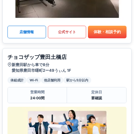
体験・相談予約
店舗情報
公式サイト
チョコザップ豊田土橋店
新豊田駅から車で8分
愛知県豊田市曙町2ー49うぃん 1F
体組成計
Wi-Fi
他店舗利用
駅から5分以内
営業時間
定休日
24:00間
要確認