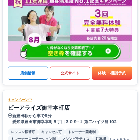
体験・相談予約
店舗情報
公式サイト
キャンペーン中
ビーアライズ御幸本町店
新豊田駅から車で9分
愛知県豊田市御幸本町５丁目３０９-１ 第二ハイツ昌 102
レッスン振替可
キャンセル可
トレーナー固定制
トレーナーローテーション制
マシンピラティス
駐車場
もっと見る