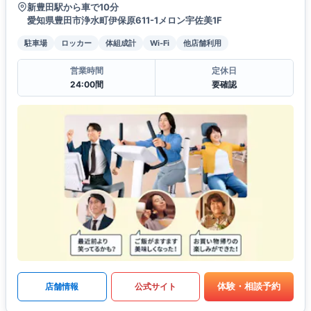
新豊田駅から車で10分
愛知県豊田市浄水町伊保原611-1メロン宇佐美1F
駐車場
ロッカー
体組成計
Wi-Fi
他店舗利用
営業時間
定休日
24:00間
要確認
体験・相談予約
店舗情報
公式サイト