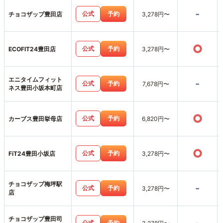
-
公式
予約
チョコザップ豊田店
3,278円〜
○
公式
予約
ECOFIT24豊田店
3,278円〜
エニタイムフィット
-
公式
予約
7,678円〜
ネス豊田小坂本町店
○
公式
予約
カーブス豊田挙母店
6,820円〜
○
公式
予約
FiT24豊田小坂店
3,278円〜
チョコザップ梅坪駅
-
公式
予約
3,278円〜
店
チョコザップ豊田司
公式
予約