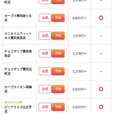
-
3,278円〜
町店
カーブス豊田緑ヶ丘
○
公式
予約
6,820円〜
店
エニタイムフィット
-
公式
予約
7,678円〜
ネス豊田美里店
チョコザップ豊田美
-
公式
予約
3,278円〜
里店
チョコザップ豊田元
-
公式
予約
3,278円〜
町店
カーブスイオン高橋
○
公式
予約
6,820円〜
店
キャンペーン中
○
公式
予約
ビーアライズ山之手
3,500円〜
店