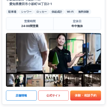
愛知県豊田市小坂町14丁目2-1
駐車場
シャワー
ロッカー
体組成計
Wi-Fi
無料体験
営業時間
定休日
24:00間営業
年中無休
体験・相談予約
店舗情報
公式サイト