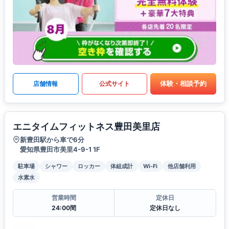
体験・相談予約
店舗情報
公式サイト
エニタイムフィットネス豊田美里店
新豊田駅から車で6分
愛知県豊田市美里4-9-1 1F
駐車場
シャワー
ロッカー
体組成計
Wi-Fi
他店舗利用
水素水
営業時間
定休日
24:00間
定休日なし