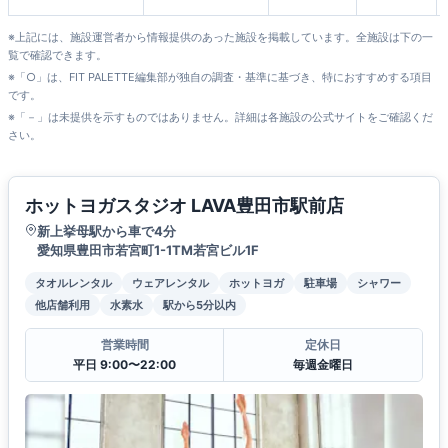
※上記には、施設運営者から情報提供のあった施設を掲載しています。全施設は下の一
覧で確認できます。
※「○」は、FIT PALETTE編集部が独自の調査・基準に基づき、特におすすめする項目
です。
※「－」は未提供を示すものではありません。詳細は各施設の公式サイトをご確認くだ
さい。
ホットヨガスタジオ LAVA豊田市駅前店
新上挙母駅から車で4分
愛知県豊田市若宮町1-1TM若宮ビル1F
タオルレンタル
ウェアレンタル
ホットヨガ
駐車場
シャワー
他店舗利用
水素水
駅から5分以内
営業時間
定休日
平日 9:00〜22:00
毎週金曜日