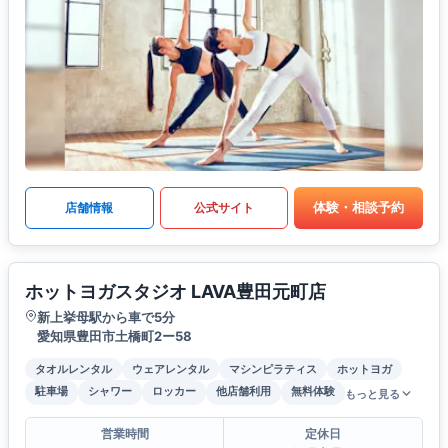
体験・相談予約
店舗情報
公式サイト
ホットヨガスタジオ LAVA豊田元町店
新上挙母駅から車で5分
愛知県豊田市土橋町2ー58
タオルレンタル
ウェアレンタル
マシンピラティス
ホットヨガ
駐車場
シャワー
ロッカー
他店舗利用
無料体験
もっと見る
営業時間
定休日