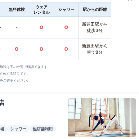
ウェア
無料体験
シャワー
駅からの距離
レンタル
新豊田駅から
〜
-
○
○
徒歩3分
新豊田駅から
〜
○
○
○
車で8分
全施設は下の一覧で確認できます。
すすめする項目です。
をご確認ください。
店
場
シャワー
他店舗利用