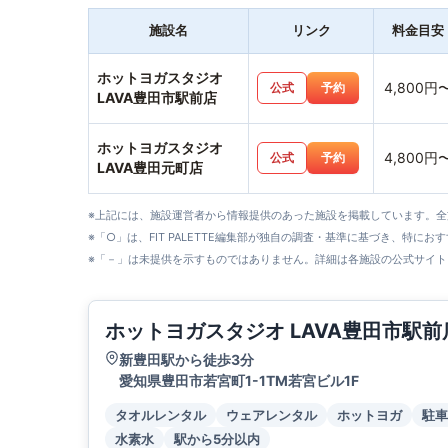
施設名
リンク
料金目安
ホットヨガスタジオ
4,800円
公式
予約
LAVA豊田市駅前店
ホットヨガスタジオ
4,800円
公式
予約
LAVA豊田元町店
※上記には、施設運営者から情報提供のあった施設を掲載しています。
※「○」は、FIT PALETTE編集部が独自の調査・基準に基づき、特にお
※「－」は未提供を示すものではありません。詳細は各施設の公式サイト
ホットヨガスタジオ LAVA豊田市駅前
新豊田駅から徒歩3分
愛知県豊田市若宮町1-1TM若宮ビル1F
タオルレンタル
ウェアレンタル
ホットヨガ
駐車
水素水
駅から5分以内