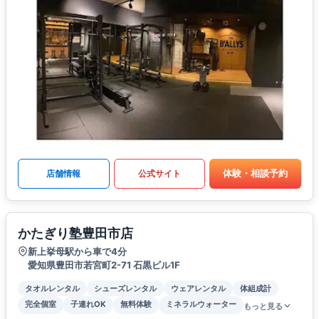
体験・相談予約
店舗情報
公式サイト
かたぎり塾豊田市店
新上挙母駅から車で4分
愛知県豊田市若宮町2-71 石黒ビル1F
タオルレンタル
シューズレンタル
ウェアレンタル
体組成計
完全個室
子連れOK
無料体験
ミネラルウォーター
もっと見る