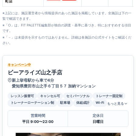
町店
※上記には、施設運営者から情報提供のあった施設を掲載しています。全施設は下の一
覧で確認できます。
※「○」は、FIT PALETTE編集部が独自の調査・基準に基づき、特におすすめする項目
です。
※「－」は未提供を示すものではありません。詳細は各施設の公式サイトをご確認くだ
さい。
キャンペーン中
ビーアライズ山之手店
新上挙母駅から車で4分
愛知県豊田市山之手６丁目５７ 加納マンション
レッスン振替可
キャンセル可
セミパーソナル
トレーナー固定制
トレーナーローテーション制
駐車場
体組成計
Wi-Fi
もっと見る
営業時間
定休日
平日 9:00〜22:00
日曜日