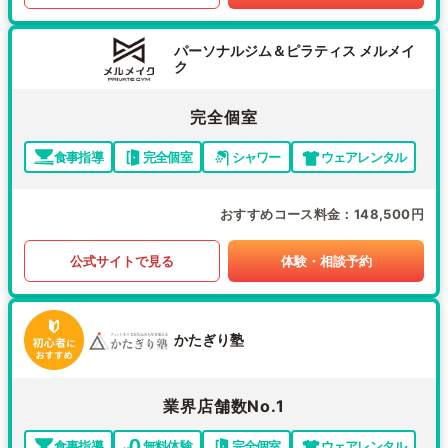
パーソナルジム＆ピラティス メルメイ
ク
完全個室
食事指導
完全個室
シャワー
ウェアレンタル
おすすめコース料金
148,500円
公式サイトで見る
体験・相談予約
かたぎり塾
業界店舗数No.1
食事指導
無料体験
完全個室
ウェアレンタル