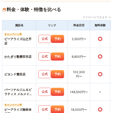
料金・体験・特徴を比べる
スクロールできます →
施設名
リンク
料金目安
無料体験
キャンペーン中
○
公式
予約
ビーアライズ山之手
3,500円〜
店
○
公式
予約
かたぎり塾豊田市店
8,800円〜
102,300
○
公式
予約
ビヨンド豊田店
円〜
パーソナルジム＆ピ
-
公式
予約
148,500円〜
ラティス メルメイク
豊田店
キャンペーン中
○
公式
予約
ビーアライズ御幸本
18,000円〜