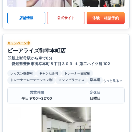
体験・相談予約
店舗情報
公式サイト
キャンペーン中
ビーアライズ御幸本町店
新上挙母駅から車で6分
愛知県豊田市御幸本町５丁目３０９-１ 第二ハイツ昌 102
レッスン振替可
キャンセル可
トレーナー固定制
トレーナーローテーション制
マシンピラティス
駐車場
もっと見る
営業時間
定休日
平日 9:00〜22:00
日曜日