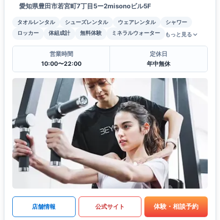
愛知県豊田市若宮町7丁目5ー2misonoビル5F
タオルレンタル
シューズレンタル
ウェアレンタル
シャワー
ロッカー
体組成計
無料体験
ミネラルウォーター
もっと見る
営業時間
定休日
10:00〜22:00
年中無休
体験・相談予約
店舗情報
公式サイト