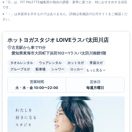
※「○」は、FIT PALETTE編集部が独自の調査・基準に基づき、特におすすめする項目
です。
※「－」は未提供を示すものではありません。詳細は各施設の公式サイトをご確認くだ
さい。
ホットヨガスタジオ LOIVEラスパ太田川店
古見駅から車で11分
愛知県東海市大田町下浜田102ー1ラスパ太田川南館1階
タオルレンタル
ウェアレンタル
ホットヨガ
常温ヨガ
グループヨガ
駐車場
シャワー
ロッカー
もっと見る
営業時間
定休日
火・水・金 10:00〜22:00
毎週月曜日