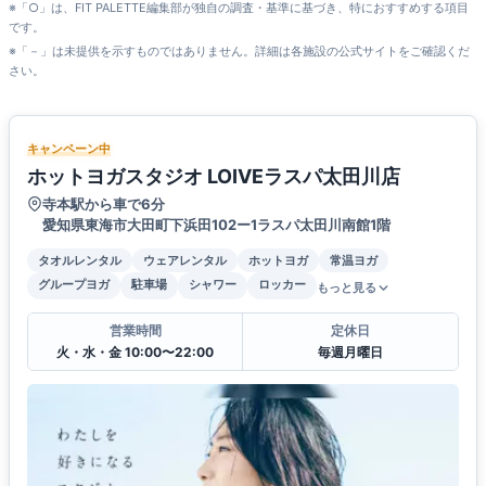
※「○」は、FIT PALETTE編集部が独自の調査・基準に基づき、特におすすめする項目
です。
※「－」は未提供を示すものではありません。詳細は各施設の公式サイトをご確認くだ
さい。
キャンペーン中
ホットヨガスタジオ LOIVEラスパ太田川店
寺本駅から車で6分
愛知県東海市大田町下浜田102ー1ラスパ太田川南館1階
タオルレンタル
ウェアレンタル
ホットヨガ
常温ヨガ
グループヨガ
駐車場
シャワー
ロッカー
もっと見る
営業時間
定休日
火・水・金 10:00〜22:00
毎週月曜日