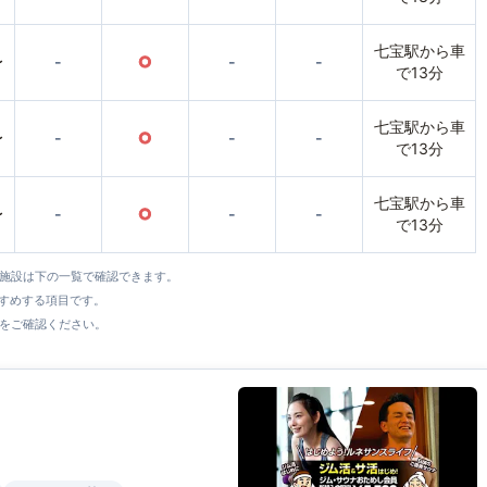
七宝駅から車
〜
-
○
-
-
で13分
七宝駅から車
〜
-
○
-
-
で13分
七宝駅から車
〜
-
○
-
-
で13分
全施設は下の一覧で確認できます。
すすめする項目です。
をご確認ください。