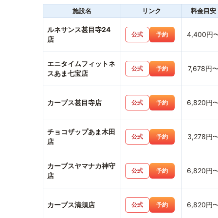
施設名
リンク
料金目安
ルネサンス甚目寺24
4,400円
公式
予約
店
エニタイムフィットネ
7,678円
公式
予約
スあま七宝店
カーブス甚目寺店
6,820円
公式
予約
チョコザップあま木田
3,278円
公式
予約
店
カーブスヤマナカ神守
6,820円
公式
予約
店
カーブス清須店
6,820円
公式
予約