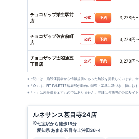
チョコザップ栄生駅前
3,278円
公式
予約
店
チョコザップ佐古前町
3,278円
公式
予約
店
チョコザップ太閤通五
3,278円
公式
予約
丁目店
※上記には、施設運営者から情報提供のあった施設を掲載しています。
※「○」は、FIT PALETTE編集部が独自の調査・基準に基づき、特にお
※「－」は未提供を示すものではありません。詳細は各施設の公式サイト
ルネサンス甚目寺24店
七宝駅から徒歩15分
愛知県 あま市甚目寺上沖田36-4