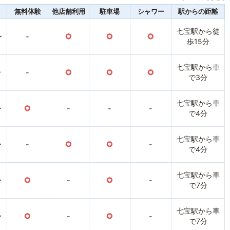
無料体験
他店舗利用
駐車場
シャワー
駅からの距離
七宝駅から徒
〜
-
○
○
○
歩15分
七宝駅から車
〜
-
○
○
○
で3分
七宝駅から車
〜
○
-
-
-
で4分
七宝駅から車
〜
-
○
○
-
で4分
七宝駅から車
〜
○
-
○
-
で7分
七宝駅から車
〜
○
-
○
-
で7分