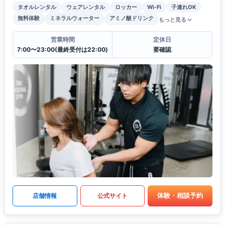
タオルレンタル
ウェアレンタル
ロッカー
Wi-Fi
子連れOK
無料体験
ミネラルウォーター
アミノ酸ドリンク
もっと見る
営業時間
定休日
7:00〜23:00(最終受付は22:00)
要確認
体験・相談予約
店舗情報
公式サイト