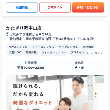
体験・相談予約
店舗情報
公式サイト
かたぎり塾本山店
はなみずき通駅から車で14分
愛知県名古屋市千種区東山通1丁目33番地エイブル本山1階
タオルレンタル
シューズレンタル
ウェアレンタル
完全個室
子連れOK
無料体験
ウォーターサーバー
プロテイン
もっと見る
営業時間
定休日
平日 10:00〜22:00
火・金