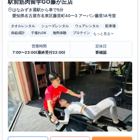
駅前筋肉留学GO藤が丘店
はなみずき通駅から車で5分
愛知県名古屋市名東区藤里町40ー3 アーバン藤里1A号室
タオルレンタル
シューズレンタル
ウェアレンタル
駐車場
体組成計
子連れOK
無料体験
プロテイン
もっと見る
営業時間
定休日
7:00〜23:00(最終受付22:00)
要確認