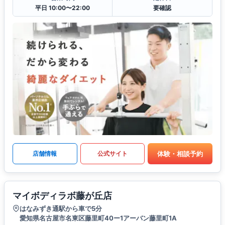
平日 10:00〜22:00
要確認
体験・相談予約
店舗情報
公式サイト
マイボディラボ藤が丘店
はなみずき通駅から車で5分
愛知県名古屋市名東区藤里町40ー1アーバン藤里町1A