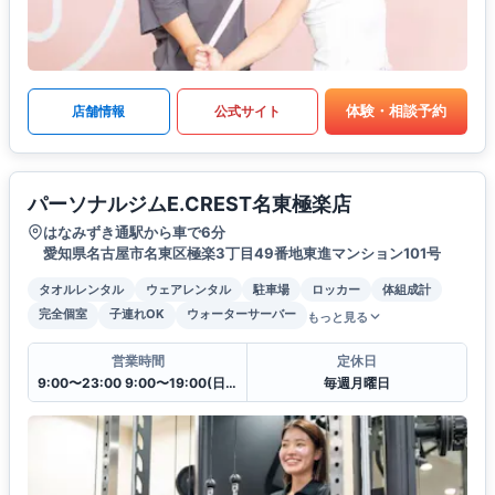
体験・相談予約
店舗情報
公式サイト
パーソナルジムE.CREST名東極楽店
はなみずき通駅から車で6分
愛知県名古屋市名東区極楽3丁目49番地東進マンション101号
タオルレンタル
ウェアレンタル
駐車場
ロッカー
体組成計
完全個室
子連れOK
ウォーターサーバー
もっと見る
営業時間
定休日
9:00〜23:00 9:00〜19:00(日曜日)
毎週月曜日