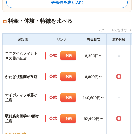
条件を絞り込む
料金・体験・特徴を比べる
スクロールできます →
施設名
リンク
料金目安
無料体験
エニタイムフィット
-
公式
予約
8,300円〜
ネス藤が丘店
○
公式
予約
かたぎり塾藤が丘店
8,800円〜
マイボディラボ藤が
-
公式
予約
149,600円〜
丘店
駅前筋肉留学GO藤が
○
公式
予約
92,400円〜
丘店
キャンペーン中