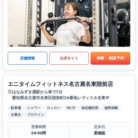
体験・相談予約
店舗情報
公式サイト
エニタイムフィットネス名古屋名東陸前店
はなみずき通駅から車で7分
愛知県名古屋市名東区陸前町24番地レヴィスタ名東1F
駐車場
シャワー
ロッカー
Wi-Fi
他店舗利用
無料体験
水素水
プロテイン
営業時間
定休日
24:00間
要確認