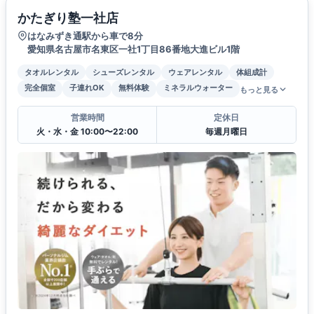
かたぎり塾一社店
はなみずき通駅から車で8分
愛知県名古屋市名東区一社1丁目86番地大進ビル1階
タオルレンタル
シューズレンタル
ウェアレンタル
体組成計
完全個室
子連れOK
無料体験
ミネラルウォーター
もっと見る
営業時間
定休日
火・水・金 10:00〜22:00
毎週月曜日