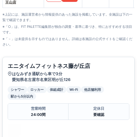
王山店
※上記には、施設運営者から情報提供のあった施設を掲載しています。全施設は下の一
覧で確認できます。
※「○」は、FIT PALETTE編集部が独自の調査・基準に基づき、特におすすめする項目
です。
※「－」は未提供を示すものではありません。詳細は各施設の公式サイトをご確認くだ
さい。
エニタイムフィットネス藤が丘店
はなみずき通駅から車で3分
愛知県名古屋市名東区明が丘126
シャワー
ロッカー
体組成計
Wi-Fi
他店舗利用
駅から5分以内
営業時間
定休日
24:00間
要確認