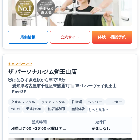
体験・相談予約
店舗情報
公式サイト
キャンペーン中
ザ パーソナルジム覚王山店
はなみずき通駅から車で15分
愛知県名古屋市千種区末盛通1丁目15-1 ハーヴェイ覚王山
East3F
タオルレンタル
ウェアレンタル
駐車場
シャワー
ロッカー
Wi-Fi
子連れOK
他店舗利用
無料体験
もっと見る
営業時間
定休日
月曜日 7:00〜23:00 火曜日 7:00〜23:00 水曜日 7:00〜23:00 木曜日 7:00〜23:00 金曜日 7:00〜23:00 土曜日 7:00〜23:00 日曜日 7:00〜23:00
定休日なし