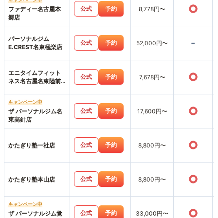
○
公式
予約
ファディー名古屋本
8,778円〜
郷店
パーソナルジム
-
公式
予約
52,000円〜
E.CREST名東極楽店
エニタイムフィット
○
公式
予約
7,678円〜
ネス名古屋名東陸前
店
キャンペーン中
○
公式
予約
ザ パーソナルジム名
17,600円〜
東高針店
○
公式
予約
かたぎり塾一社店
8,800円〜
○
公式
予約
かたぎり塾本山店
8,800円〜
キャンペーン中
○
公式
予約
ザ パーソナルジム覚
33,000円〜