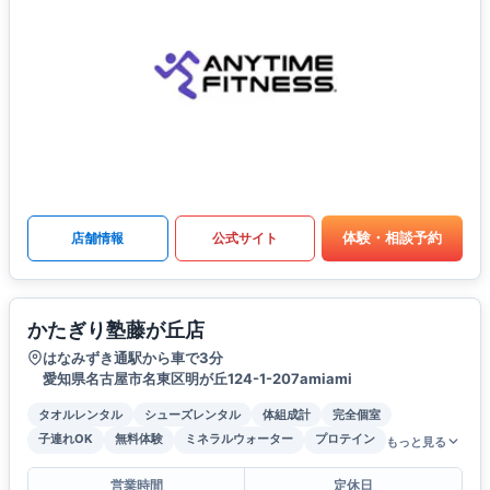
体験・相談予約
店舗情報
公式サイト
かたぎり塾藤が丘店
はなみずき通駅から車で3分
愛知県名古屋市名東区明が丘124-1-207amiami
タオルレンタル
シューズレンタル
体組成計
完全個室
子連れOK
無料体験
ミネラルウォーター
プロテイン
もっと見る
営業時間
定休日