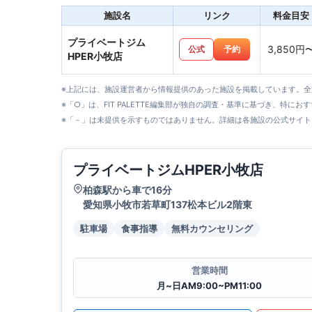
施設名
リンク
料金目安
プライベートジム
3,850円
公式
予約
HPER小牧店
※上記には、施設運営者から情報提供のあった施設を掲載しています。
※「○」は、FIT PALETTE編集部が独自の調査・基準に基づき、特にお
※「－」は未提供を示すものではありません。詳細は各施設の公式サイト
プライベートジムHPER小牧店
柏森駅から車で16分
愛知県小牧市若草町137松本ビル2階東
駐車場
食事指導
無料カウンセリング
営業時間
月~日AM9:00~PM11:00