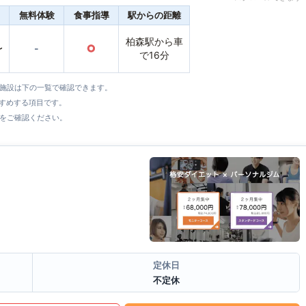
無料体験
食事指導
駅からの距離
柏森駅から車
〜
-
○
で16分
全施設は下の一覧で確認できます。
すすめする項目です。
をご確認ください。
定休日
不定休