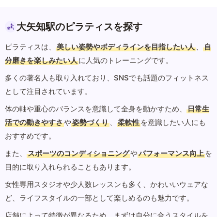
大矢知駅のピラティスを探す
ピラティスは、
美しい姿勢やボディラインを目指したい人
、
自
分磨きを楽しみたい人
に人気のトレーニングです。
多くの著名人も取り入れており、SNSでも話題のフィットネス
として注目されています。
体の軸や重心のバランスを意識して全身を動かすため、
日常生
活での動きやすさ
や
姿勢づくり
、
柔軟性
を意識したい人にも
おすすめです。
また、
スポーツのコンディショニング
や
パフォーマンス向上
を
目的に取り入れられることもあります。
女性専用スタジオや少人数レッスンも多く、かわいいウェアな
ど、ライフスタイルの一部として楽しめるのも魅力です。
店舗によって特徴が異なるため、まずは自分に合うスタイルを