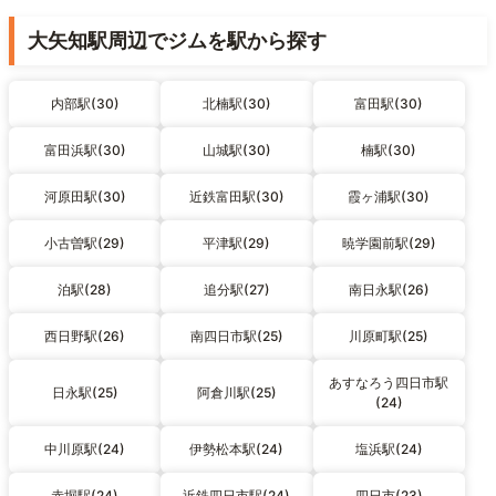
大矢知駅周辺でジムを駅から探す
内部駅(30)
北楠駅(30)
富田駅(30)
富田浜駅(30)
山城駅(30)
楠駅(30)
河原田駅(30)
近鉄富田駅(30)
霞ヶ浦駅(30)
小古曽駅(29)
平津駅(29)
暁学園前駅(29)
泊駅(28)
追分駅(27)
南日永駅(26)
西日野駅(26)
南四日市駅(25)
川原町駅(25)
あすなろう四日市駅
日永駅(25)
阿倉川駅(25)
(24)
中川原駅(24)
伊勢松本駅(24)
塩浜駅(24)
赤堀駅(24)
近鉄四日市駅(24)
四日市(23)