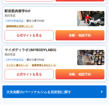
駅前筋肉留学GO
四日市店
パーソナルジム
駅から車で13分
隙間時間を活用したい人
公式サイトを見る
体験・相談予約
マイボディラボ (MYBODYLABO)
四日市店
パーソナルジム
駅から車で13分
とにかく痩せたい人
食事管理も任せたい人
公式サイトを見る
体験・相談予約
大矢知駅のパーソナルジムを目的別に探す