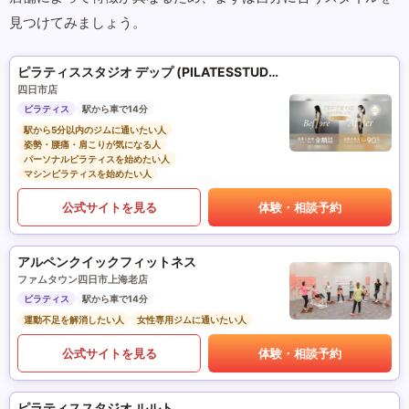
見つけてみましょう。
ピラティススタジオ デップ (PILATESSTUDIO DEP)
四日市店
ピラティス
駅から車で14分
駅から5分以内のジムに通いたい人
姿勢・腰痛・肩こりが気になる人
パーソナルピラティスを始めたい人
マシンピラティスを始めたい人
公式サイトを見る
体験・相談予約
アルペンクイックフィットネス
ファムタウン四日市上海老店
ピラティス
駅から車で14分
運動不足を解消したい人
女性専用ジムに通いたい人
公式サイトを見る
体験・相談予約
ピラティススタジオ ルルト