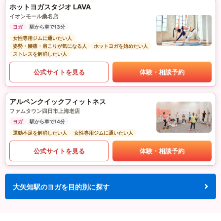
ホットヨガスタジオ LAVA
イオンモール桑名店
ヨガ
駅から車で13分
女性専用ジムに通いたい人
姿勢・腰痛・肩こりが気になる人
ホットヨガを始めたい人
ストレスを解消したい人
公式サイトを見る
体験・相談予約
アルペンクイックフィットネス
ファムタウン四日市上海老店
ヨガ
駅から車で14分
運動不足を解消したい人
女性専用ジムに通いたい人
公式サイトを見る
体験・相談予約
大矢知駅のヨガを目的別に探す