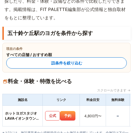
探したり、料金・体験・設備などの条件で比較したりできま
す。掲載情報は、FIT PALETTE編集部が公式情報と独自取材
をもとに整理しています。
五十鈴ケ丘駅のヨガを条件から探す
現在の条件
すべての店舗 / おすすめ順
条件を絞り込む
料金・体験・特徴を比べる
スクロールできます →
施設名
リンク
料金目安
無料体験
ホットヨガスタジオ
-
公式
予約
4,800円〜
LAVAイオンタウン伊
勢ララパーク店
※上記には、施設運営者から情報提供のあった施設を掲載しています。全施設は下の一