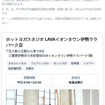
覧で確認できます。
※「○」は、FIT PALETTE編集部が独自の調査・基準に基づき、特におすすめする項目
です。
※「－」は未提供を示すものではありません。詳細は各施設の公式サイトをご確認くだ
さい。
ホットヨガスタジオ LAVAイオンタウン伊勢ララ
パーク店
五十鈴ケ丘駅から車で4分
三重県伊勢市小木町曽祢538イオンタウン伊勢ララパーク1階
タオルレンタル
ウェアレンタル
ホットヨガ
駐車場
シャワー
他店舗利用
水素水
営業時間
定休日
平日 9:00〜22:00
毎週金曜日