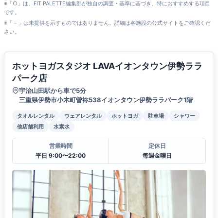
※「○」は、FIT PALETTE編集部が独自の調査・基準に基づき、特におすすめする項目
です。
※「－」は未提供を示すものではありません。詳細は各施設の公式サイトをご確認くだ
さい。
ホットヨガスタジオ LAVAイオンタウン伊勢ララ
パーク店
宇治山田駅から車で5分
三重県伊勢市小木町曽祢538イオンタウン伊勢ララパーク1階
タオルレンタル
ウェアレンタル
ホットヨガ
駐車場
シャワー
他店舗利用
水素水
営業時間
定休日
平日 9:00〜22:00
毎週金曜日