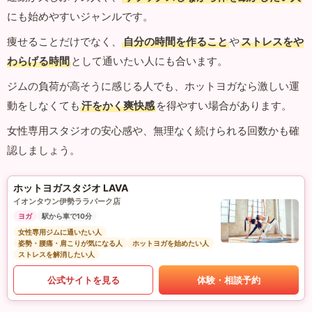
にも始めやすいジャンルです。
痩せることだけでなく、
自分の時間を作ること
や
ストレスをや
わらげる時間
として通いたい人にも合います。
ジムの負荷が高そうに感じる人でも、ホットヨガなら激しい運
動をしなくても
汗をかく爽快感
を得やすい場合があります。
女性専用スタジオの安心感や、無理なく続けられる回数かも確
認しましょう。
ホットヨガスタジオ LAVA
イオンタウン伊勢ララパーク店
ヨガ
駅から車で10分
女性専用ジムに通いたい人
姿勢・腰痛・肩こりが気になる人
ホットヨガを始めたい人
ストレスを解消したい人
公式サイトを見る
体験・相談予約