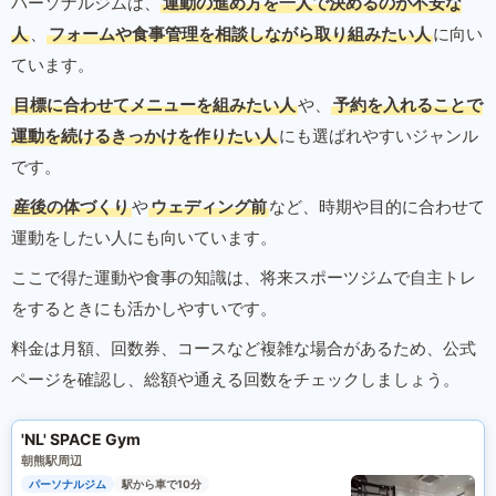
パーソナルジムは、
運動の進め方を一人で決めるのが不安な
人
、
フォームや食事管理を相談しながら取り組みたい人
に向い
ています。
目標に合わせてメニューを組みたい人
や、
予約を入れることで
運動を続けるきっかけを作りたい人
にも選ばれやすいジャンル
です。
産後の体づくり
や
ウェディング前
など、時期や目的に合わせて
運動をしたい人にも向いています。
ここで得た運動や食事の知識は、将来スポーツジムで自主トレ
をするときにも活かしやすいです。
料金は月額、回数券、コースなど複雑な場合があるため、公式
ページを確認し、総額や通える回数をチェックしましょう。
'NL' SPACE Gym
朝熊駅周辺
パーソナルジム
駅から車で10分