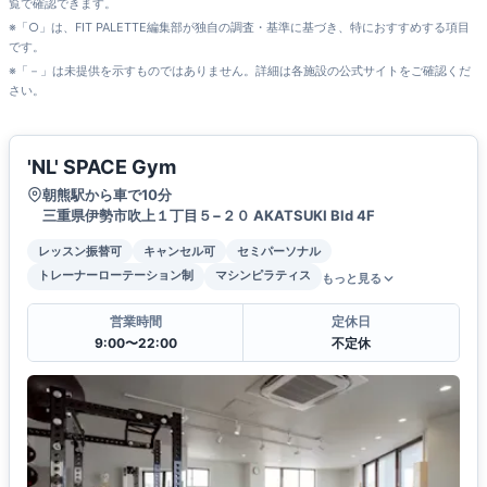
覧で確認できます。
※「○」は、FIT PALETTE編集部が独自の調査・基準に基づき、特におすすめする項目
です。
※「－」は未提供を示すものではありません。詳細は各施設の公式サイトをご確認くだ
さい。
'NL' SPACE Gym
朝熊駅から車で10分
三重県伊勢市吹上１丁目５−２０ AKATSUKI Bld 4F
レッスン振替可
キャンセル可
セミパーソナル
トレーナーローテーション制
マシンピラティス
もっと見る
営業時間
定休日
9:00〜22:00
不定休