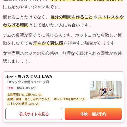
にも始めやすいジャンルです。
痩せることだけでなく、
自分の時間を作ること
や
ストレスをや
わらげる時間
として通いたい人にも合います。
ジムの負荷が高そうに感じる人でも、ホットヨガなら激しい運
動をしなくても
汗をかく爽快感
を得やすい場合があります。
女性専用スタジオの安心感や、無理なく続けられる回数かも確
認しましょう。
ホットヨガスタジオ LAVA
イオンタウン伊勢ララパーク店
ヨガ
駅から車で5分
女性専用ジムに通いたい人
姿勢・腰痛・肩こりが気になる人
ホットヨガを始めたい人
ストレスを解消したい人
公式サイトを見る
体験・相談予約