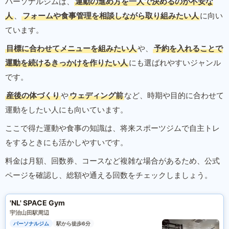
パーソナルジムは、
運動の進め方を一人で決めるのが不安な
人
、
フォームや食事管理を相談しながら取り組みたい人
に向い
ています。
目標に合わせてメニューを組みたい人
や、
予約を入れることで
運動を続けるきっかけを作りたい人
にも選ばれやすいジャンル
です。
産後の体づくり
や
ウェディング前
など、時期や目的に合わせて
運動をしたい人にも向いています。
ここで得た運動や食事の知識は、将来スポーツジムで自主トレ
をするときにも活かしやすいです。
料金は月額、回数券、コースなど複雑な場合があるため、公式
ページを確認し、総額や通える回数をチェックしましょう。
'NL' SPACE Gym
宇治山田駅周辺
パーソナルジム
駅から徒歩6分