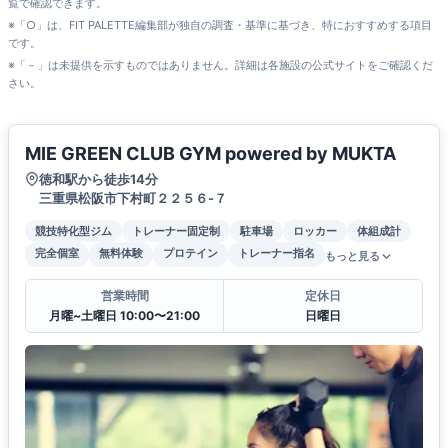
覧で確認できます。
※「○」は、FIT PALETTE編集部が独自の調査・基準に基づき、特におすすめする項目
です。
※「－」は未提供を示すものではありません。詳細は各施設の公式サイトをご確認くだ
さい。
MIE GREEN CLUB GYM powered by MUKTA
徳和駅から徒歩14分
三重県松阪市下村町２２５６-７
競技特化型ジム
トレーナー固定制
駐車場
ロッカー
体組成計
完全個室
無料体験
プロテイン
トレーナー指名
もっと見る
営業時間
定休日
月曜~土曜日 10:00〜21:00
日曜日