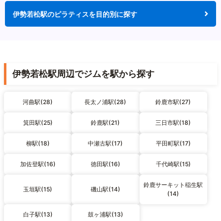
伊勢若松駅のピラティスを目的別に探す
伊勢若松駅周辺でジムを駅から探す
河曲駅(28)
長太ノ浦駅(28)
鈴鹿市駅(27)
箕田駅(25)
鈴鹿駅(21)
三日市駅(18)
柳駅(18)
中瀬古駅(17)
平田町駅(17)
加佐登駅(16)
徳田駅(16)
千代崎駅(15)
鈴鹿サーキット稲生駅
玉垣駅(15)
磯山駅(14)
(14)
白子駅(13)
鼓ヶ浦駅(13)