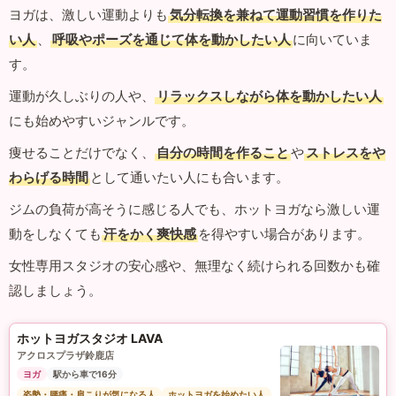
ヨガは、激しい運動よりも
気分転換を兼ねて運動習慣を作りた
い人
、
呼吸やポーズを通じて体を動かしたい人
に向いていま
す。
運動が久しぶりの人や、
リラックスしながら体を動かしたい人
にも始めやすいジャンルです。
痩せることだけでなく、
自分の時間を作ること
や
ストレスをや
わらげる時間
として通いたい人にも合います。
ジムの負荷が高そうに感じる人でも、ホットヨガなら激しい運
動をしなくても
汗をかく爽快感
を得やすい場合があります。
女性専用スタジオの安心感や、無理なく続けられる回数かも確
認しましょう。
ホットヨガスタジオ LAVA
アクロスプラザ鈴鹿店
ヨガ
駅から車で16分
姿勢・腰痛・肩こりが気になる人
ホットヨガを始めたい人