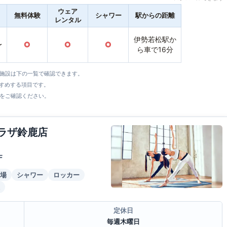
ウェア
無料体験
シャワー
駅からの距離
レンタル
伊勢若松駅か
〜
○
○
○
ら車で16分
全施設は下の一覧で確認できます。
すすめする項目です。
をご確認ください。
プラザ鈴鹿店
F
場
シャワー
ロッカー
定休日
毎週木曜日