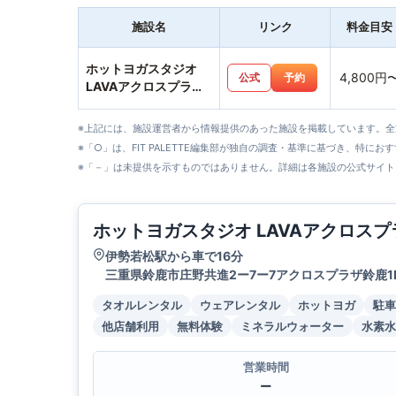
施設名
リンク
料金目安
ホットヨガスタジオ
4,800円
公式
予約
LAVAアクロスプラザ
鈴鹿店
※上記には、施設運営者から情報提供のあった施設を掲載しています。
※「○」は、FIT PALETTE編集部が独自の調査・基準に基づき、特にお
※「－」は未提供を示すものではありません。詳細は各施設の公式サイト
ホットヨガスタジオ LAVAアクロス
伊勢若松駅から車で16分
三重県鈴鹿市庄野共進2ー7ー7アクロスプラザ鈴鹿1
タオルレンタル
ウェアレンタル
ホットヨガ
駐車
他店舗利用
無料体験
ミネラルウォーター
水素水
営業時間
ー