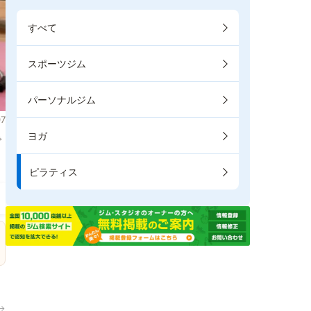
すべて
スポーツジム
パーソナルジム
7
ヨガ
で
ピラティス
→