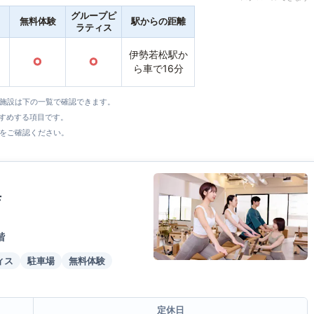
グループピ
無料体験
駅からの距離
ラティス
伊勢若松駅か
○
○
ら車で16分
全施設は下の一覧で確認できます。
すすめする項目です。
をご確認ください。
店
階
ィス
駐車場
無料体験
定休日