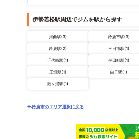
伊勢若松駅周辺でジムを駅から探す
河曲駅(3)
鈴鹿市駅(3)
鈴鹿駅(2)
三日市駅(1)
千代崎駅(1)
平田町駅(1)
玉垣駅(1)
白子駅(1)
鼓ヶ浦駅(1)
鈴鹿市のエリア選択に戻る