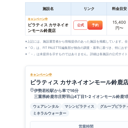
施設名
リンク
料金目安
キャンペーン中
15,400
ピラティス カサネイオ
公式
予約
円〜
ンモール鈴鹿店
※上記には、施設運営者から情報提供のあった施設を掲載しています。
※「○」は、FIT PALETTE編集部が独自の調査・基準に基づき、特にお
※「－」は未提供を示すものではありません。詳細は各施設の公式サイト
キャンペーン中
ピラティス カサネイオンモール鈴鹿
伊勢若松駅から車で16分
三重県鈴鹿市庄野羽山4丁目1-2 イオンモール鈴鹿1
ウェアレンタル
マシンピラティス
グループピラテ
ミネラルウォーター
営業時間