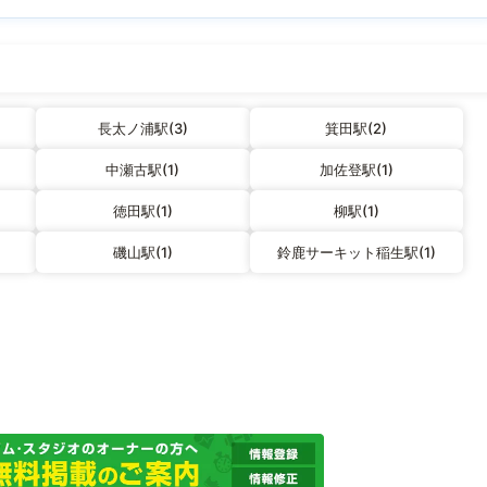
長太ノ浦駅(3)
箕田駅(2)
中瀬古駅(1)
加佐登駅(1)
徳田駅(1)
柳駅(1)
磯山駅(1)
鈴鹿サーキット稲生駅(1)