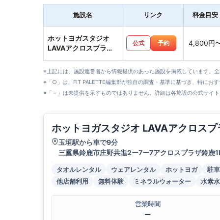
施設名
リンク
料金目安
ホットヨガスタジオ
4,800円
公式
予約
LAVAアクロスプラザ
鈴鹿店
※上記には、施設運営者から情報提供のあった施設を掲載しています。
※「○」は、FIT PALETTE編集部が独自の調査・基準に基づき、特にお
※「－」は未提供を示すものではありません。詳細は各施設の公式サイト
ホットヨガスタジオ LAVAアクロス
玉垣駅から車で9分
三重県鈴鹿市庄野共進2ー7ー7アクロスプラザ鈴鹿1
タオルレンタル
ウェアレンタル
ホットヨガ
駐車
他店舗利用
無料体験
ミネラルウォーター
水素水
営業時間
ー