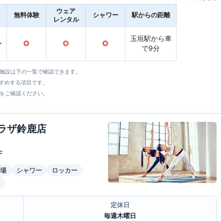
ウェア
無料体験
シャワー
駅からの距離
レンタル
玉垣駅から車
〜
○
○
○
で9分
全施設は下の一覧で確認できます。
すすめする項目です。
をご確認ください。
プラザ鈴鹿店
F
場
シャワー
ロッカー
定休日
毎週木曜日