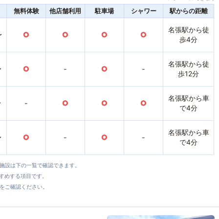
無料体験
他店舗利用
駐車場
シャワー
駅からの距離
名張駅から徒
〜
○
○
○
○
歩4分
名張駅から徒
〜
○
-
○
-
歩12分
名張駅から車
〜
-
○
○
○
で4分
名張駅から車
〜
○
-
○
-
で4分
全施設は下の一覧で確認できます。
すすめする項目です。
をご確認ください。