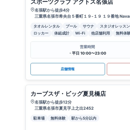
スポーツクラブ アクトス名張店
名張駅から徒歩4分
三重県名張市希央台５番町１９-１９ １９番地 Navari
タオルレンタル
プール
サウナ
スタジオレッスン
ロッカー
体組成計
Wi-Fi
他店舗利用
無料体
営業時間
・平日 10:00〜23:00
店舗情報
カーブスザ・ビッグ夏見橋店
名張駅から徒歩12分
三重県名張市夏見字上之出2452
駐車場
無料体験
駅から5分以内