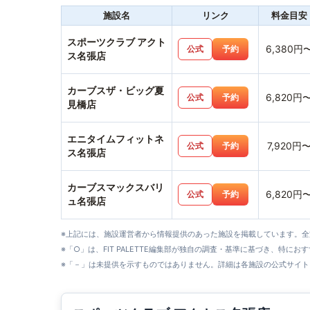
施設名
リンク
料金目安
スポーツクラブ アクト
6,380円
公式
予約
ス名張店
カーブスザ・ビッグ夏
6,820円
公式
予約
見橋店
エニタイムフィットネ
7,920円
公式
予約
ス名張店
カーブスマックスバリ
6,820円
公式
予約
ュ名張店
※上記には、施設運営者から情報提供のあった施設を掲載しています。
※「○」は、FIT PALETTE編集部が独自の調査・基準に基づき、特にお
※「－」は未提供を示すものではありません。詳細は各施設の公式サイト