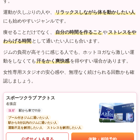
す。
運動が久しぶりの人や、
リラックスしながら体を動かしたい人
にも始めやすいジャンルです。
痩せることだけでなく、
自分の時間を作ること
や
ストレスをや
わらげる時間
として通いたい人にも合います。
ジムの負荷が高そうに感じる人でも、ホットヨガなら激しい運
動をしなくても
汗をかく爽快感
を得やすい場合があります。
女性専用スタジオの安心感や、無理なく続けられる回数かも確
認しましょう。
スポーツクラブ アクトス
名張店
ヨガ
駅から車で11分
プール付きジムに通いたい人
駅から5分以内のジムに通いたい人
運動不足を解消したい人
ストレスを解消したい人
公式サイトを見る
体験・相談予約