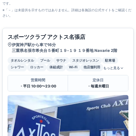
です。
※「－」は未提供を示すものではありません。詳細は各施設の公式サイトをご確認くだ
さい。
スポーツクラブ アクトス名張店
伊賀神戸駅から車で16分
三重県名張市希央台５番町１９-１９ １９番地 Navarie 2階
タオルレンタル
プール
サウナ
スタジオレッスン
駐車場
シャワー
ロッカー
体組成計
Wi-Fi
他店舗利用
もっと見る
営業時間
定休日
・平日 10:00〜23:00
・毎週木曜日