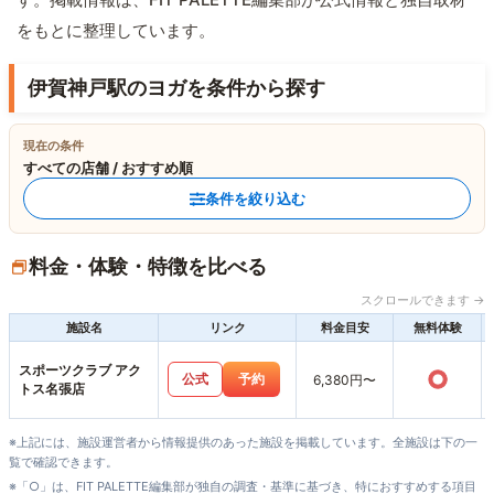
をもとに整理しています。
伊賀神戸駅のヨガを条件から探す
現在の条件
すべての店舗 / おすすめ順
条件を絞り込む
料金・体験・特徴を比べる
スクロールできます →
施設名
リンク
料金目安
無料体験
スポーツクラブ アク
○
公式
予約
6,380円〜
トス名張店
※上記には、施設運営者から情報提供のあった施設を掲載しています。全施設は下の一
覧で確認できます。
※「○」は、FIT PALETTE編集部が独自の調査・基準に基づき、特におすすめする項目