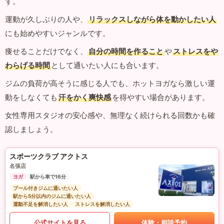
す。
運動が久しぶりの人や、
リラックスしながら体を動かしたい人
にも始めやすいジャンルです。
痩せることだけでなく、
自分の時間を作ること
や
ストレスをや
わらげる時間
として通いたい人にも合います。
ジムの負荷が高そうに感じる人でも、ホットヨガなら激しい運
動をしなくても
汗をかく爽快感
を得やすい場合があります。
女性専用スタジオの安心感や、無理なく続けられる回数かも確
認しましょう。
スポーツクラブ アクトス
名張店
ヨガ
駅から車で16分
プール付きジムに通いたい人
駅から5分以内のジムに通いたい人
運動不足を解消したい人
ストレスを解消したい人
公式サイトを見る
体験・相談予約