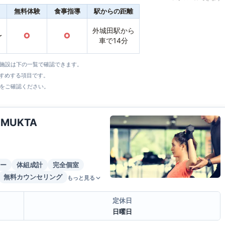
無料体験
食事指導
駅からの距離
外城田駅から
〜
○
○
車で14分
全施設は下の一覧で確認できます。
すすめする項目です。
をご確認ください。
y MUKTA
ー
体組成計
完全個室
無料カウンセリング
もっと見る
定休日
日曜日