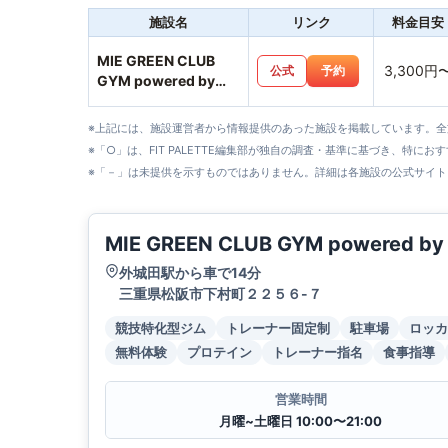
施設名
リンク
料金目安
MIE GREEN CLUB
3,300円
公式
予約
GYM powered by
MUKTA
※上記には、施設運営者から情報提供のあった施設を掲載しています。
※「○」は、FIT PALETTE編集部が独自の調査・基準に基づき、特にお
※「－」は未提供を示すものではありません。詳細は各施設の公式サイト
MIE GREEN CLUB GYM powered b
外城田駅から車で14分
三重県松阪市下村町２２５６-７
競技特化型ジム
トレーナー固定制
駐車場
ロッカ
無料体験
プロテイン
トレーナー指名
食事指導
営業時間
月曜~土曜日 10:00〜21:00